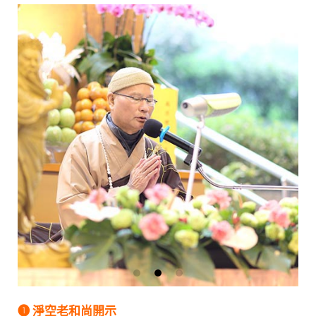
➊ 淨空老和尚開示