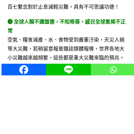
百七繫念對於止息減輕災難，具有不可思議功德！
➋ 全球人類不識道德，不知修善，感召全球氣候不正
常
空氣、糧食減產、水、食物受到嚴重汙染，天災人禍
等大災難，若稍留意報章雜誌媒體報導，世界各地大
小災難越來越頻繁，這些都是重大災難來臨的預兆。
➌ 要作七個百七繫念護國息災
恭請大家繼續共同發心，護持百七繫念法會，功德無
量！