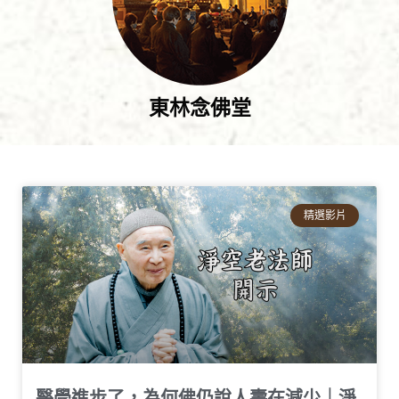
東林念佛堂
精選影片
醫學進步了，為何佛仍說人壽在減少｜淨