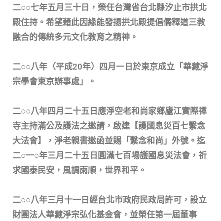
二○○七年五月三十日，榮任台灣省台北縣汐止市拱北
殿住持。希望藉此因緣能發揚拱北殿提倡儒釋道三教
融合的傳統多元文化教育之精神。
二○○八年（平成20年）四月一日於東京成立「華藏淨
宗學會東京辦事處」。
二○○八年四月二十五日應淨空老和尚家鄉廬江實際禪
寺主持滿公及護法之邀請，啟建【護國息災百七繫念
大法會】，淨老親書邀函並賜「繫念和尚」外號。迄
二○一○年三月二十五日圓滿七百場護國息災法會，祈
求國泰民安，風調雨順，世界和平。
二○○八年三月十一日經台北市政府民政局許可，設立
財團法人華藏淨宗弘化基金會，並榮任第一屆董事