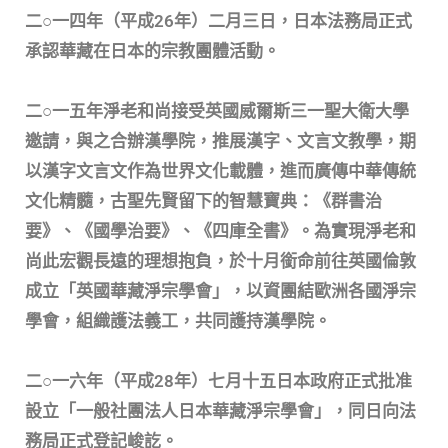
二○一四年（平成26年）二月三日，日本法務局正式
承認華藏在日本的宗教團體活動。
二○一五年淨老和尚接受英國威爾斯三一聖大衛大學
邀請，與之合辦漢學院，推展漢字、文言文教學，期
以漢字文言文作為世界文化載體，進而廣傳中華傳統
文化精髓，古聖先賢留下的智慧寶典：《群書治
要》、《國學治要》、《四庫全書》。為實現淨老和
尚此宏觀長遠的理想抱負，於十月銜命前往英國倫敦
成立「英國華藏淨宗學會」，以資團結歐洲各國淨宗
學會，組織護法義工，共同護持漢學院。
二○一六年（平成28年）七月十五日本政府正式批准
設立「一般社團法人日本華藏淨宗學會」，同日向法
務局正式登記峻訖。