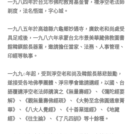
一九八四年於台北市佛陀教育基金會，禮淨空老法師
剃度，法名悟道，字心城。
一九八五年於高雄縣六龜鄉妙通寺，廣欽老和尚處受
具足戒後，一九八六年承蒙台北市景美華藏佛教圖書
館韓鍈館長器重，邀請擔任當家、法務、人事管理、
印經等執事。
一九九○年起，受到淨空老和尚及韓館長慈悲鼓勵，
遂接受各地佛學團體、淨宗學會邀請講經，以國、台
語覆講淨空老法師講演之《無量壽經》、《彌陀經要
解》、《觀無量壽佛經疏》、《大勢至念佛圓通章菁
華》、《八大人覺經》、《十善業道經》、《地藏
經》、《往生論》、《了凡四訓》等十餘種。