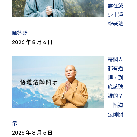
業有果報，業感果報，這果報就是苦，叫業繫
一生不再錯過，那就真正值得慶幸。
壽在減
惡，我們要懂這個道理。
苦。
少｜淨
節錄自：學佛答問（答香港參學同修之二十六）
我們要學佛菩薩、要學世出世間大聖大賢，看一
空老法
迷惑、顛倒、造業這都是繩索，把我們捆到不能
切眾生的本性，不要去看習性，習性不是真的，
師答疑
動彈，誰能幫我們解除？佛菩薩能幫助我們解
本性才是真的。習性染上不好的習氣了，可以改
2026 年 8 月 6 日
除。他用什麼方法？他用講經教學，自己本身做
的，我們要有耐心、要有智慧、要有善巧方便，
出示範。佛真放下了，日常生活當中三衣一缽，
每個人
幫助他回頭、幫助他改正。我們有義務、有責
在這個世間於人無爭，於世無求，做出的榜樣都
都有道
任，為什麼？所有一切眾生跟自己同一個法身、
是最好的典範。
理，到
同一個本體。
節錄自：二零一二淨土大經科註（第一九四集）
底該聽
這樣學佛，這樣做學問、做功夫，你才會有成
誰的？
就，你才能夠轉迷為悟，轉惡為善，轉凡成聖。
｜悟道
不管你現在過的是什麼樣的生活，你是什麼樣的
法師開
身分、什麼樣的地位，你的前途一片光明，佛家
示
講的金色光明。
2026 年 8 月 5 日