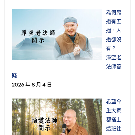
節錄自：淨業三福
為何鬼
道有五
通，人
道卻沒
有？｜
淨空老
法師答
疑
2026 年 8 月 4 日
希望今
生大家
都搭上
這班往