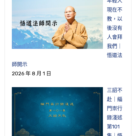
年輕人
現在不
教，以
後沒有
人會拜
我們｜
悟道法
師開示
2026 年 8 月 1 日
三詔不
赴｜緇
門崇行
錄淺述
第101
集｜悟