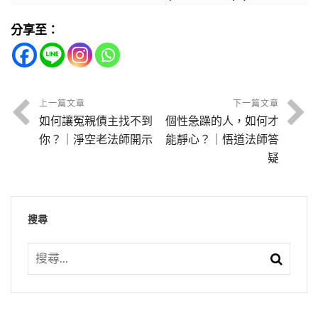
學習。所以供養佛像的功德利益無量無邊就在此
全叫妄語，念經也不行，念佛才能往生、才能成
累了就休息，休息好了接著再念。就這一句佛
節錄自：學佛答問（答澳洲參學同修之三）
不受時間控制，隨時可以念，行住坐臥都可以
地，你要把他當神明去看待，不但沒有功德還有
佛。念經還會打妄想，妄想夾雜在經文裡面，那
號，一定要把妄念念掉、雜念念掉。如何才能念
無畏布施，幫助遇到苦難的眾生，他在恐怖災難
分享至：
念，什麼時候都可以念，只要空下來你就繼續
罪過。罪在哪裡？提倡迷信。佛法是破迷開悟
個經念得沒有效果、沒有用處，所以古人講，
掉？在理上講你得放下就容易了，放不下難了。
當中，我們應該伸出援手去幫助他。無畏布施最
念。就像諦閑法師教鍋漏匠，一句佛號念到底，
的，你跟佛唱反調，你提倡迷信，這就錯了。
「念經不如念咒，念咒不如念佛」。為什麼？佛
什麼都要放下，什麼都是假的，什麼都是空的，
基本的，就是不吃眾生肉。所以我接受章嘉大師
累了就休息，休息好了接著再念。就這一句佛
號最簡單，妄想很不容易夾雜在裡面，愈是長愈
人走沒有一樣東西能帶得去。祖師大德常常提醒
的教誨不到一個月，我真的選擇素食。那個時候
節錄自：大乘無量壽經（第一０六集）02-034-
號，一定要把妄念念掉、雜念念掉。如何才能念
人道是三善道之一，我們現在在人道，其他道的
上一篇文章
下一篇文章
容易夾雜。
我們，帶不去的你就不要再理會它，隨它去，帶
學佛大概半年，不再吃眾生肉，不再傷害眾生，
如何讓冤親債主找不到
個性急躁的人，如何才
0106
掉？在理上講你得放下就容易了，放不下難了。
狀況我們不知道，人道的狀況我們應該非常理
得去的抓緊住。什麼東西能帶得去？這一句阿彌
蚊蟲螞蟻都不可以殺害牠，以後慢慢發現，這些
你？｜淨空老法師開示
能靜心？｜悟道法師答
什麼都要放下，什麼都是假的，什麼都是空的，
解。人道好不好？有小小的樂享受，但是享受的
節錄自：大乘無量壽經（第十三集）
陀佛可以帶去。
小動物可以跟我們溝通。我移民到澳洲，在澳洲
疑
人走沒有一樣東西能帶得去。祖師大德常常提醒
時候無不造業，這個事情可麻煩！特別是人事環
我住在鄉下，房舍不夠大，我在房子後面再蓋了
在佛門裡面，每天我們都念警眾偈警策自己「是
我們，帶不去的你就不要再理會它，隨它去，帶
境，有意無意得罪人，自己不知道。古人所謂的
節錄自：淨土大經科註（第五一０集）
一棟。蓋好之後，我第一天搬進去，睡了一覺，
日已過，命已隨減」。過一年，我們的壽命就少
得去的抓緊住。什麼東西能帶得去？這一句阿彌
言者無意，說話的人無意，聊天，但是聽者有
搜尋
第二天早晨上洗手間，洗手間全是螞蟻。我沒有
了一年，所以這一般人，好像年節這種慶賀，慶
陀佛可以帶去。
心，聽的人以為你在罵我，你在諷刺我，你在損
辦法，我就跟螞蟻合掌，螞蟻菩薩，你們從哪裡
賀實在沒有什麼意思。諸位想想，壽命一天一
我，他是這樣聽法的，他心裡就有怨恨。你是無
修淨土的人跟佛的關係非常密切。一切諸佛讚歎
來，就從哪裡出去。牠們從哪裡來的我不知道，
天、一年一年減少，還有什麼好慶賀？如果一年
節錄自：淨土大經科註（第五一０集）
心，無心說話的時候讓別人產生怨恨，這就是造
彌陀為，「光中極尊，佛中之王」。阿彌陀佛的
那是新房子，怎麼會跑進來的？我說我給你半個
一年增加，這值得慶賀；一年比一年少，還有什
業，這個業要自己受，沒有人能代。
弟子沾光，阿彌陀佛的弟子到任何佛國土去見
小時，半個小時之後，我要到這裡來用洗手間，
麼好慶賀的？畢竟還是佛陀有智慧，警惕我們要
佛，都特別優待。為什麼？佛一看到這阿彌陀佛