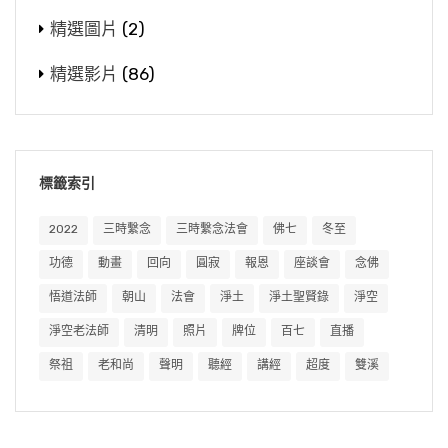
精選圖片
(2)
精選影片
(86)
標籤索引
2022
三時繫念
三時繫念法會
佛七
冬至
功德
動畫
回向
圓寂
報恩
座談會
念佛
悟道法師
朝山
法會
淨土
淨土聖賢錄
淨空
淨空老法師
清明
照片
牌位
百七
直播
祭祖
老和尚
聲明
聽經
講經
超度
雙溪