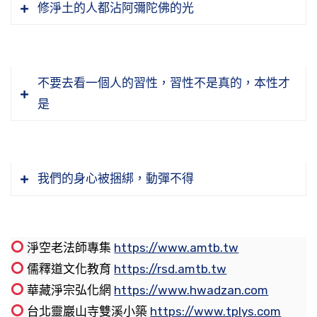
薩。說佛是講本體，說菩薩是講這個本體起作
是佛給我的，不是，佛給我的是個增上緣，我以
沒有誠敬。這是許多同修，修行沒有感應，修行
修淨土的人都沾阿彌陀佛的光
今天我們在這個經上看到，法藏比能大師高多
償的，那個感應裡頭有補償。那補償來的時候，
態去供佛，你已經是迷信。
節錄自：無量壽經（第二十集）
用，起作用就是教化一切眾生，幫助一切眾生破
前不知道這個道理，不知道這個方法，他把這個
得不到殊勝的果德，關鍵就在此地，不是用真誠
了，能大師只是說作佛，他要都勝無數諸佛，
出乎你意料之外的，你才曉得真有感應，真有佛
迷開悟，也回歸到他的自性。這是佛陀教育。
道理告訴我，方法告訴我，我只要依照這個道
佛教給我們「口和無諍」。佛知道一切眾生所有
心。
供養佛像的用意有兩個。一個是報恩，知恩報
「我不但要作佛，我要把所有諸佛，我要超過
力加持，真有祖宗的保佑，你就真敢幹了。所以
理、依照這個方法去做，我也能成佛，我成佛跟
的一些誤會、結怨，十之八九都是言語造成的，
恩。這一種圓滿智慧福德的教學，釋迦牟尼佛傳
他」，這是真正希有的弘願。「人有善願，天必
要誠之極，至誠。
由此可知，道場的道風跟學風非常重要，如果沒
不要去看一個人的習性，習性不是真的，本性才
他一樣，沒有什麼兩樣，這就對了。所以佛法是
所謂是多言必失。話不要講得太多，太多了容易
下來的，我們供一尊佛像是紀念他，念念不忘這
成之」，他的願望果然不錯，他成就了。
有道風、沒有學風，等於說塔廟裡面燈明被滅掉
是
平等的，佛法是清淨的，佛法裡頭沒有高下，智
失言，容易引起別人誤會、猜疑，於是就與人結
節錄自：淨土大經科註（第三六六集）
個老師，是這麼個意思。就如同我們中國人在家
平常念佛是練兵，境界現前是打仗，平常念得再
了，斷滅了。同樣一個道理，如果這個道場確實
慧平等、德能平等、相好平等，沒有一樣不平
怨了；結怨之後，冤冤相報沒完沒了，有意無意
節錄自：大乘無量壽經（第八十九集）
裡面堂屋供養祖先牌位的意思一樣，「慎終追
好，境界現前不管用，這個佛是白念了。所以念
有道風、有學風，到這個道場事相上點燈的人也
等。平等是真理，為什麼？一個自性變現出來
當中，造成菩提道上許許多多的障難。所以古德
遠」，這是一個意思。
佛要會念，要在日常生活當中去練功。從早到
多，燒香的人也多，這就說明來修學的人眾多。
的，哪有兩樣東西！
教導我們，「少說一句話，多念一句佛」，你說
我們的身心被捆綁，動彈不得
晚，六根接觸外面境界，那都是你練功夫的時
第二個意思比第一個意思更重要，「見賢思
這個多好。當我們想說話，這個話到口邊了，
印光大師在世的時候，許多修淨土的人向他提
節錄自：地藏菩薩本願經（第二十集）
候，看看你這個佛號念得有沒有效果，看看你能
節錄自：淨土大經科註（第三二四集）
齊」。看到佛像，他是凡夫修成的，我今天也是
「阿彌陀佛」，變成阿彌陀佛就好了，這個法子
問，這句佛號，念佛的時候心很散亂、妄念很
不能伏住煩惱，這是會念佛的人。不會念佛的
凡夫，我應該像他一樣，也要修成佛。看到觀音
很妙。口和無諍，真正做到口和無諍，就是一天
多、雜念太多，怎麼辦？念佛實在講非常方便，
淨空老法師專集
https://www.amtb.tw
人，在佛堂念阿彌陀佛，離開佛堂是非人我，伏
菩薩，我要學觀音菩薩，我要成觀音菩薩；看到
到晚見到人，歡歡喜喜，阿彌陀佛；不管人家給
不受時間控制，隨時可以念，行住坐臥都可以
儒釋道文化教育
https://rsd.amtb.tw
不住煩惱習氣，這就沒用處了。所以這一點，我
印光大師在世的時候，許多修淨土的人向他提
阿彌陀佛，我要學阿彌陀佛，我要作阿彌陀佛。
我們講什麼話，都說阿彌陀佛，這個好，心平氣
念，什麼時候都可以念，只要空下來你就繼續
華藏淨宗弘化網
https://www.hwadzan.com
們大家都應當自己勉勵自己。
問，這句佛號，念佛的時候心很散亂、妄念很
這個意思重要，時時刻刻提醒我們，要向佛菩薩
和。這一句阿彌陀佛是真言，除阿彌陀佛之外，
念。就像諦閑法師教鍋漏匠，一句佛號念到底，
台北靈巖山寺雙溪小築
https://www.tplys.com
多、雜念太多，怎麼辦？念佛實在講非常方便，