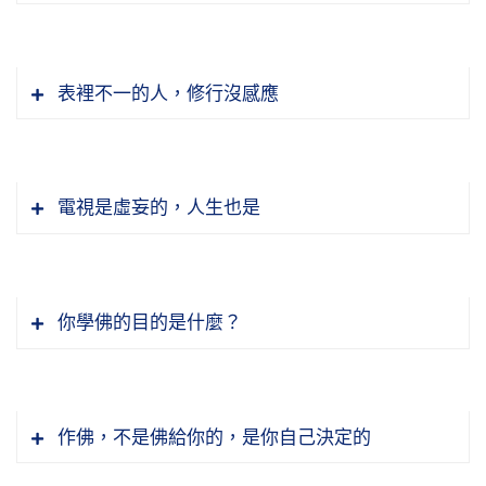
表裡不一的人，修行沒感應
電視是虛妄的，人生也是
你學佛的目的是什麼？
無論你生在哪一道都會遇到冤親債主，過去生
中，多生多世累劫的冤親債主，他們在追隨、他
作佛，不是佛給你的，是你自己決定的
們在尋找，遇到冤業的報怨；遇到善行的，過去
在修善的，他來報恩。報恩報怨。我們今天在這