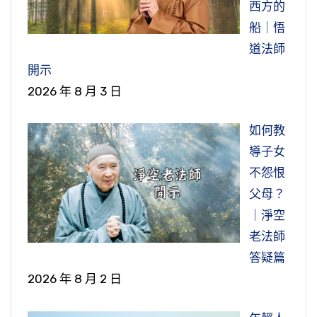
西方的
船｜悟
道法師
開示
2026 年 8 月 3 日
如何教
導子女
不怨恨
父母？
｜淨空
老法師
答疑篇
2026 年 8 月 2 日