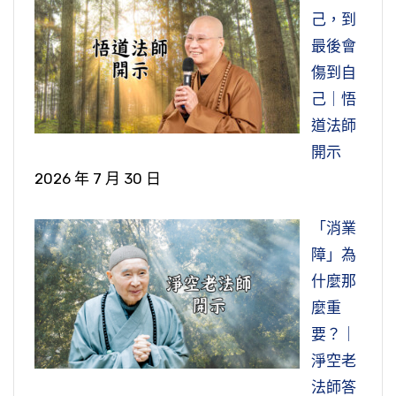
己，到
最後會
傷到自
己｜悟
道法師
開示
2026 年 7 月 30 日
「消業
障」為
什麼那
麼重
要？｜
淨空老
法師答