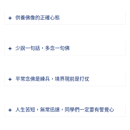
我們要想在一生成就，不能不認真去學習。所以
個世間受人侮辱、受人欺負，不學佛的時候不服
物質生活適可而止，絕不去追求，尤其不能跟人
氣，你無緣無故欺負我，我要報復你，學了佛之
供養佛像的正確心態
家比賽，不可以跟人家競爭。什麼叫比賽、叫競
後，就會想想，可能是我過去生中對他不起，我
爭？現在人講時髦，我看到有一個居士衣服很
是這樣對待他，今天他來捉弄我，想到這裡，冤
「至者」，至誠，至是「登峰造極也。誠之
多，並不是破舊的，都很好，穿出去也很大方，
冤相報，一笑了之，我就受了，我不再怨恨他
極」，真誠到極處，這叫至誠。我們這些學生跟
還要做衣服，我問她為什麼？這個樣子過時了。
少說一句話，多念一句佛
了，希望這個結就化解，來生再遇到的時候就是
李老師，老師對每一個人都送四個字，送給我的
不能穿了嗎？穿，能，穿出去別人笑話。這觀念
好朋友，說不定是志同道合，成就無量功德，都
是「至誠感通」。告訴我弘法利生不容易，為什
錯了，我就跟她講，妳可以穿出去，人家笑死，
學佛所得到的是什麼？清淨、平等、覺悟，這就
有可能。冤親債主是來找麻煩的，是來搞破壞
麼？世間法、出世間法都要通，你要不通，你怎
笑死是他死，妳沒有死。他笑死活該，與妳不相
對了。在淨土教裡面什麼叫覺悟？願生淨土就是
的，甚至是來陷害我們的，我們知道了，一笑了
麼講？怎麼通法？你要是學習世間法，他說不要
平常念佛是練兵，境界現前是打仗
干，妳何必怕他笑死，妳要去做那些跟他一樣時
覺悟，他不但脫離輪迴，他脫離十法界了，不覺
之，報了，報了以後就沒事了，沒有怨恨心，沒
講別的，講中國第一部大書，叢書，《四庫全
髦的，妳在浪費，妳不知道修福，妳在造業，妳
悟的人誰能做到！「清淨平等覺」用在淨宗做經
有報復的念頭。
書》，你能不能通？真通了，這通世間法。他說
成佛恢復自己的本能而已。《楞嚴經》上說，
知不知道？我說了很多，最後她也懂得了。這個
題，妙極了！淨土修什麼？就是修清淨平等覺。
佛法？佛法一部《大藏經》，能不能通？不通，
「圓滿菩提，歸無所得」。你成佛有得到什麼？
道理你真的搞明白了，參透了，你的日子很好
那我們想想，我們一年跟一年比，是不是一年比
節錄自：淨土大經科註（第四回）（第三九八
人生苦短，無常迅速，同學們一定要有警覺心
弘法利生就沒分。這個東西看起來這一生通不
沒有，你一樣都沒得到。你所得到的全是你自性
過。做一件新衣服至少可以穿十年，十年不要再
一年清淨、一年比一年平等？這就是我們修行有
集）
了，分量太大了。老師就教我，是的，靠學習沒
本來有的，只是過去迷失了，現在恢復，所以是
做衣服，你就不會有這個妄想，也不會浪費。所
功夫，佛法叫功德，這叫真正的功德。做好事不
「於佛塔廟，斷滅燈明」，這個意思很長。事上
辦法通，但是什麼？求感通。感是感應，求三寶
你本有的，不能叫得。得是什麼？得是從前沒