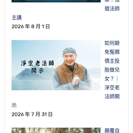
道法師
主講
2026 年 8 月 1 日
如何避
免冤親
債主投
胎做兒
女？｜
淨空老
法師開
示
2026 年 7 月 31 日
顛覆自