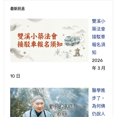
我現在到外面念佛迴向給你們；半個小時之後回
認真努力在這一生當中求得了脫生死，這就是正
節錄自：二零一二淨土大經科註（第五四五集）
弟子來了，要好好招待，沾阿彌陀佛的光。諸佛
最新訊息
來，一個螞蟻都沒有，全走了。我們可以跟牠溝
確的。壽命一天一天少了，那我們就格外要加緊
上一次我在香港，亞視來訪問我的時候，何守信
如來特別照顧你，這是他們對阿彌陀佛的恭敬。
通的，很好商量，很好講話。所以蚊蟲、螞蟻、
努力。
先生提了一個問題，他說他從前讀書，讀過孟子
雙溪小
所以「光中極尊，佛中之王」，讚歎不是虛的，
老鼠、蟑螂這些東西，統統可以溝通，不可以殺
主張性善，「人之初，性本善」，荀子主張性
築法會
是實實在在。
佛法在中國，傳到中國來將近兩千年，兩千年當
害牠，牠會跟我們合作。
惡，「人之初，性本惡」。他說：「我搞了幾十
接駁車
古時候犯罪是有枷、鎖、繩索這三種戴在身上，
中，依照佛法學習、修行，確確實實脫離六道輪
年都搞不清楚，到底人性是善、是惡？」
在極樂世界，阿彌陀佛也鼓勵大家到十方諸佛國
報名須
你就不自在了。這個枷鎖身體還能活動，最嚴重
節錄自：二零一二淨土大經科註（第五二五集）
迴、脫離十法界的人不在少數。尤其是世尊為我
土去看看，像我們現在講的去參學，現在的話叫
知
的是繩索的捆綁，那是真正叫你動彈不得。佛用
們說的帶業往生的法門，善導大師告訴我們，這
我跟他說：「那是學生的見解，見解不圓滿，老
觀光、考察，能提升自己。何況到諸佛剎土供養
2026
這個來做比喻，我們的身心不自在，什麼繩索捆
個法門是「萬修萬人去」。如果我們這一生遇到
師的見解就圓滿了。」老師是誰？老師是孔老夫
修福，聽經聞法修慧，這種遊步十方，福慧雙
年 3 月
綁？煩惱、業障。煩惱業障從哪裡來的？從迷惑
這個法門，把這個法門看作是我們一生當中最重
子。孔老夫子說人之初，「性相近，習相遠」。
修。不是一尊佛，無量無邊佛同時去，同時化無
10 日
來的，不了解事實真相。佛為什麼教我們離欲？
要的一樁大事，為什麼？無始劫以來，哪個人不
「性相近」跟佛講的自性是一樣的，佛性；從性
量無邊身，所以在一時圓滿成就。
皈依法，法是正知正見，法的反面是邪知邪見，
想脫離苦海？為什麼脫離不了？一個就是沒有遇
上看，「一切眾生本來成佛」，那叫至善。
醫學進
對宇宙人生的看法錯了，想法也錯了，你的看
到這個法門，另外一種，遇到這個法門疏忽了，
節錄自：二零一四淨土大經科註（第八十二集）
步了，
孟子、荀子是賢人，不是聖人，所以他們講的善
法、想法都錯了，所以你講錯了、你做錯了。講
還沒有把世緣放下，所以在臨終往生的時候造成
為何佛
惡是習性，不是本性；諸佛菩薩看一切眾生是看
錯、做錯、想錯這叫造業，身口意都在造業，造
了障礙。這是值得我們深深警惕的，希望我們這
仍說人
本性，不是看習性；習性有善惡，本性沒有善