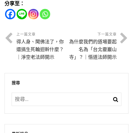
是。
可以搭衣，所謂戒衣！但是沒有這個格子，這一
佛的人心永遠是清淨的，永遠是平等的對待一切
分享至：
食。諸位一定要知道，是畜生，那不是人。人道
去一個老同參明演法師，他學密，密著重禪定打
條一條的格子，沒有，叫縵衣。
我是在一九九八年到新加坡，在新加坡住了三年
眾生。這個人說我愛你，笑笑，很好！為什麼？
裡頭也講弱肉強食，這些人死了之後，來生是畜
坐，修清淨心。他大概學了三年，他能見鬼了。
節錄自：12-017-0807 大方廣佛華嚴經（第八０
半，做了一樁事情，把新加坡的宗教團結起來。
知道假的，虛情假意，不是真的，別當真！他說
生道去了。只要有這種觀念，不好，這是畜生道
七卷）
受了菩薩戒可以搭縵衣，受五戒都不可以，五戒
我們有深深感覺到（宗教的經典我都喜歡讀）宗
我恨你，也別當真，他恨你，過幾天他又好了；
他來告訴我，他對於弘法利生非常重視，他看我
的業因，不可以。
沒有衣；受菩薩戒才能搭縵衣，沒有這些條紋。
上一篇文章
下一篇文章
教都是勸人為善，沒有教你作惡的，宗教會有衝
愛你，過幾天又變了。要知道六道眾生都是虛情
講經講得這麼辛苦，他說：「這個我不學。」我
得人身、聞佛法了，你
為什麼我們的道場要起
一定是出家受三壇大戒，才能搭有格子的這個
突，宗教會有戰爭，那是少數人他們所操作的，
假意，千萬不能當真。
節錄自：02-037-0138 淨土大經科註（第一三八
說：那你怎麼辦？他說：我學神通，我用神通一
還搞生死輪迴幹什麼？
名為「台北靈巖山
衣，這個叫袈裟。
絕對不是宗教裡面的本意，你去查經查不到。伊
集）
｜淨空老法師開示
寺」？｜悟道法師開示
變現大家相信了，你這個舌頭講焦了人家都不相
節錄自：21-176-0001 改造命運、心想事成（附
斯蘭經裡面，《古蘭經》裡頭，確實有聖戰，聖
信；他說：我用神通來教化眾生。所以我們走的
節錄自：12-017-0893 大方廣佛華嚴經（第八九
學佛問答）（共一集）
戰是什麼意思？戰勝自己的貪瞋痴慢叫聖戰，不
是兩條路，我跟李炳南老居士學教，他跟屈映光
三卷）
搜尋
是對外，不是殺人。你有沒有辦法把你自己的貪
上師學密。
瞋痴斷掉，那個能斷掉叫聖戰。你說它本來的意
果然在三年的時候，他告訴我，絕對不是妄語，
思多好，跟中國儒家格物是一個意思。你看《大
他說：每天下午大概五點鐘，太陽還沒有下山，
學》裡面講的，「格物致知，誠意正心」，格物
快要落下去的時候，街上就有鬼走路了，人鬼雜
是什麼？格就是格鬥，就是打仗，跟誰打仗？跟
居！很少，這是鬼的早晨，早晨起來的人很少，
自己打仗，把自己的欲望打敗叫格物，格殺物