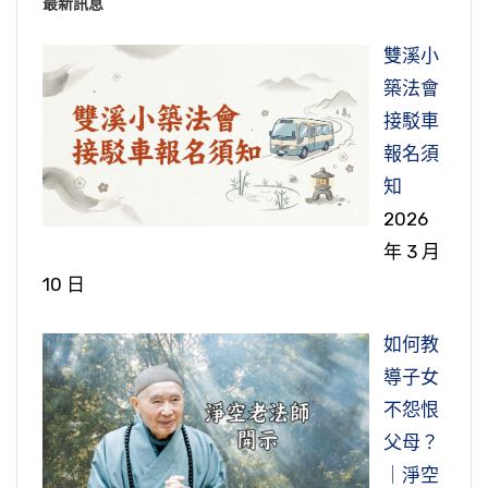
最新訊息
有一些鬼在街上走路了；到了九點、十點鐘，滿
欲。我們一個人在世間生活所需不多，你會過很
街都是，好熱鬧。
快樂的日子，要是欲望膨脹，你這一生怎麼能過
雙溪小
到好日子，天天在希求，天天在不足，苦不堪
築法會
他是我的好朋友，絕對不是說妄語，這個人很誠
言。所以今天富而不樂，貴而不安，這個在歷史
接駁車
實，持戒很嚴，決定不是妄語。最初看到的時候
上找不到的，富貴一定安樂，現在富貴沒有安
報名須
害怕，到以後看久了，反正天天都看到，也就不
樂。
「至誠忠信」。誠，「誠者真心，真實無偽」。
知
害怕了；跟鬼也能交往，也能夠談話，他來告訴
中國傳統文化，如果用一個字來說就是誠。畫這
2026
我這些事情。我說：你神通沒有學成，鬼通學成
節錄自：二零一四淨土大經科註（第二五八集）
一張〈極樂妙果圖〉的江逸子老師，他也是李老
年 3 月
了。
師的學生，我們是同學，曾經向老師請教：老
10 日
世尊在我們這個世間做了表演，阿彌陀佛在極樂
師，有沒有一個字讓我們一生奉行而得利益的？
還是佛法說的「因地不真，果招迂曲」，他目標
世界做表演。在我們這個世界表演，是給這個地
老師跟他說，你把手伸過來。手伸給他，老師在
不是在修戒定慧，目標是講求神通，這個念頭錯
如何教
球上眾生看的；阿彌陀佛在極樂世界做這個表
他手心裡頭寫了一個「誠」字，他永遠不會忘
了，這因地錯了。雖然修持得不錯，但是我看他
導子女
演，是給盡虛空、遍法界一切有緣眾生看的。什
記。這個誠字你一生就用它，你決定不會有過
現在我們把災難原因找出來了，它的原因就是十
的樣子虛胖，身體並不結實，而且臉上一層灰
不怨恨
麼叫有緣眾生？看了之後真信切願，希求往生極
失。用真誠心生活，用真誠心工作，用真誠心學
五個字，現在人所造的，殺盜淫妄酒是惡業；現
暗，大概是跟鬼接觸多了。我到台中把他的情況
父母？
樂世界，這個人跟阿彌陀佛就有緣了。阿彌陀佛
習，用真誠心待人接物，誠則靈。靈是什麼？靈
在人心裡所想的，貪瞋痴慢疑，這是惡因；現在
向李老師報告，李老師搖搖頭，告訴我：「各有
｜淨空