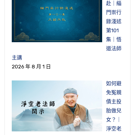
赴｜緇
人。人要把五戒丟了、把五常丟了，五常是仁義
節錄自：二零一二淨土大經科註（第三六五集）
節錄自：淨土大經科註（第五一五集）
門崇行
禮智信丟掉了，這叫棄常，常道拋棄掉了，社會
錄淺述
變成什麼？妖興，妖魔鬼怪全出來了，人反常，
第101
妖魔鬼怪出現。古人說的那個話，看看我們現前
集｜悟
的社會，不就是這樣的嗎？幾千年前就說得那麼
道法師
清楚。
主講
節錄自：淨土大經解演義（第五二０集）
2026 年 8 月 1 日
如何避
免冤親
債主投
胎做兒
女？｜
淨空老