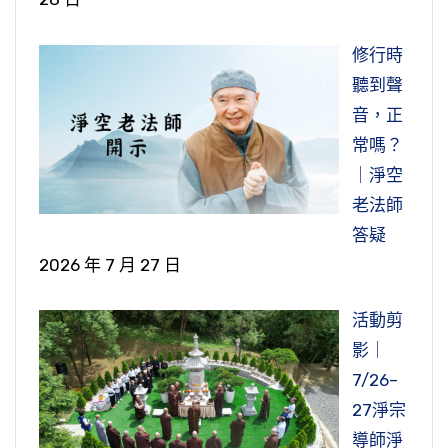
修行時
聽到聲
音，正
常嗎？
｜淨空
老法師
答疑
2026 年 7 月 27 日
活動剪
影｜
7/26–
27淨宗
導師淨