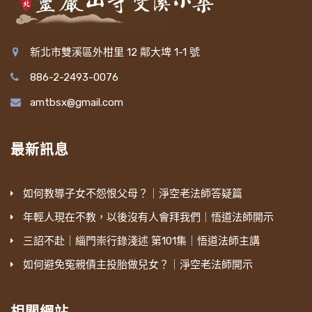
新北市雙溪區外柑里 12 鄰大埤 1-1 號
886-2-2493-0076
amtbsx@gmail.com
最新訊息
如何教導子女不怨恨父母？｜淨空老法師答疑篇
年輕人現在不教，以後沒有人會拜我們｜悟道法師開示
三詔不赴｜緇門崇行錄淺述 第101集｜悟道法師主講
如何避免冤親債主投胎做兒女？｜淨空老法師開示
相關網站