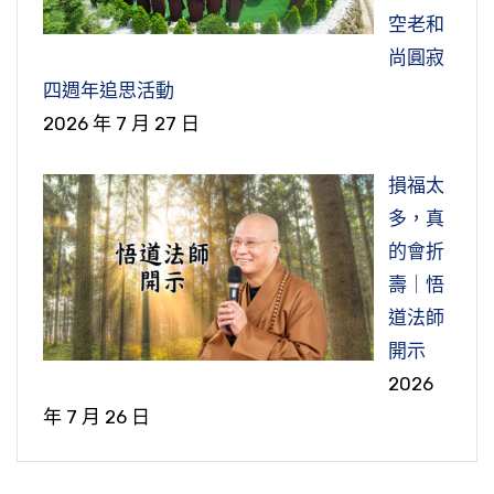
空老和
尚圓寂
四週年追思活動
2026 年 7 月 27 日
損福太
多，真
的會折
壽｜悟
道法師
開示
2026
年 7 月 26 日