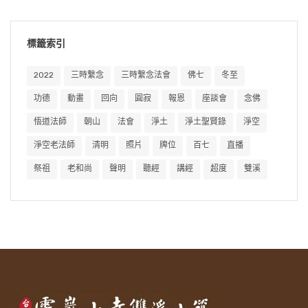
標籤索引
2022
三時繫念
三時繫念法會
佛七
冬至
功德
動畫
回向
圓寂
報恩
座談會
念佛
悟道法師
朝山
法會
淨土
淨土聖賢錄
淨空
淨空老法師
清明
照片
牌位
百七
直播
祭祖
老和尚
聲明
聽經
講經
超度
雙溪