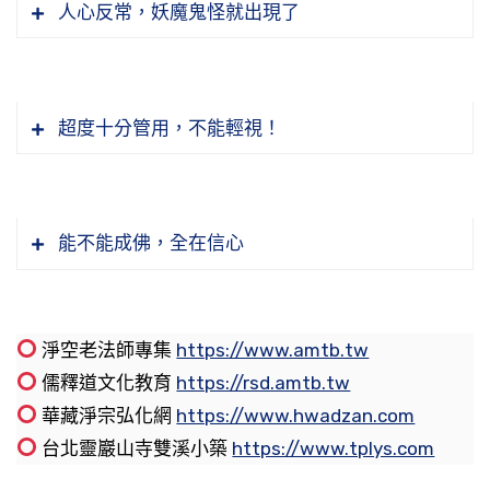
失就恩將仇報，這個錯了，這個大錯特錯！我們
經》是個標準。最近的標準是《乾隆大藏經》，
有個清淨相；心地慈悲，他就有慈悲相；心地智
人心反常，妖魔鬼怪就出現了
學院。我出家沒幾天，白聖法師就請我去教佛學
到。如果在這一生當中，不能把這個原因消除，
們觀念裡面講的愛心。我們的愛是假的不是真
學佛學到哪裡去了？經論裡面教我們「知恩報
那經典的收錄是經過當代高僧大德們他們承認
慧，他就有個智慧相；心地惡毒，他就惡毒相，
院。那個時候教佛學院，所教的東西要充分準
我們今生還跟過去生一樣，累積一點點的善根，
的。你要不相信，你看看報章媒體所報導的。男
恩」，這一句話佛一生講了多少遍，我們要記
的，帝王負責任，下命令收到《藏經》裡面去，
我們有多少收入做多少事。收入多，我們多做；
哪裡能瞞得了人？裝也裝不出來。
備，跟你們現在一樣，哪有時間去胡思亂想。講
依舊出離不了輪迴。這個緣遇到了，你想多可
女相愛，愛了就結婚，這是愛到極處了。但是過
住。「永遠生活在感恩的世界裡」，這不是我們
所以一般經典要收入經藏，非常不容易，它要經
收入少，我們少做；沒有收入，不做！好事不如
經教學過了一輩子，所以非常單純，一切應酬沒
惜！要想在這一生當中成就，你不放下行嗎？
了沒幾天他又離婚了，可見得他的愛不是真的，
節錄自：14-012-0013 地藏菩薩本願經（第十三
超度十分管用，不能輕視！
做不到，做得到。只要守住一個原則：念人之
過很多審查。現在民主自由開放，每個人自己寫
無事。這個小道場一個月的開銷也不少，有收
有法子跟別人比，所以妄想就少，妄念少，廢話
它會起變化。今天愛你，明天就不愛了。所以，
集）
善，不念人之惡；感人之恩，絕不埋怨任何一個
的東西，現在印《大藏經》很便宜，把自己寫的
入，我們好好在這裡經營辦；沒有收入，這個道
節錄自：20-013-0511 九八年早餐開示—擴大心
也少，這才能轉自己的業障。
佛的愛心不說愛，說慈悲。
「畜生，新譯為傍生，指傍行之生類。《新婆沙
人，我們就做到了。做到這一點，心境多舒暢、
東西也印進去，這沒有經過審查的，靠不住。所
場關門，好事不如無事。你看這個道場開門，大
量
論》云：其形傍故行亦傍，以行傍故形亦傍，是
多快樂。天天看這個人不順眼，看那個事情過不
以老師教導我們，經典要查是不是真的，註解也
家都很忙、都很辛苦，要是關門不是沒事了？我
節錄自：14-012-0022 地藏菩薩本願經（第二十
慈悲是什麼？慈悲永遠不會變，永遠不會變。這
能不能成佛，全在信心
故名傍生」。傍是橫的意思，所謂橫行霸道，起
去，是自己跟自己找麻煩。生活在煩惱憂慮痛苦
要審查，是不是古時候《大藏經》裡面有的，這
們今天雖然開門，也是無事，心裡頭無事。十方
二集）
個愛心，它是依真誠，依清淨，依平等，依智
心動念違背常理，這叫橫行。不孝、不敬、不
之中，來生哪裡會有好果報？
個就可靠。
四眾同修到這個地方來布施供養，不是給我們享
「寶網莊嚴」的因是什麼？就是持戒忍辱。持戒
慧，它怎麼會變！一切眾生，你就是毀謗佛、侮
忠、不義，是這種業因而墮畜生道的，這一道也
受的，是委託我們幫他做好事，你要明白這個道
忍辱，衣代表。所以三衣，你看也有人稱為戒
辱佛、殺害佛，佛對你的愛心永遠不會變更。不
淨空老法師專集
https://www.amtb.tw
非常之苦。「《會疏》云：此道遍在諸處。披毛
節錄自：12-017-0357 大方廣佛華嚴經（第三五
節錄自：21-521-0001 對雪梨同修《弟子規》教
理。他不委託我，我們還去找事嗎？哪有這種道
衣。為什麼？只有受戒才能夠披這個衣，不受戒
會說你傷害我，我就不喜歡你、不愛你，甚至於
儒釋道文化教育
https://rsd.amtb.tw
戴角，鱗甲羽毛，四足多足，有足無足，水陸空
七卷）
學答疑（共一集）
理？沒事找事叫攀緣，錯了！諸佛菩薩、祖師大
不可以。現在有些不如法的。受三皈不能搭衣，
報復你、懲罰你，沒有，決定沒有！那叫真愛。
華藏淨宗弘化網
https://www.hwadzan.com
行」，水裡頭的魚蝦，陸上這些走獸，空中是飛
世間人常講鬼，鬼到底有沒有？我們一般人對這
德沒有一個攀緣的。但是別人送來委託我們，我
受三皈的同修可以穿海青，海青是中國古時候的
所以真正講愛，只有佛菩薩才有，除佛菩薩之
台北靈巖山寺雙溪小築
https://www.tplys.com
鳥，統統都是屬於畜生這一道，「互相吞啖，受
個還是半信半疑，不能肯定；我們修學的幾個同
們有義務、有責任替他修福，我一生所學的如
禮服，這個衣不能搭。在家同修受過菩薩戒的，
外，那個愛都靠不住。所以，真正覺悟的人、學
苦無量」。在這一道裡頭，我們才能看到弱肉強
學他肯定，為什麼？他見到了，常常見到。我過