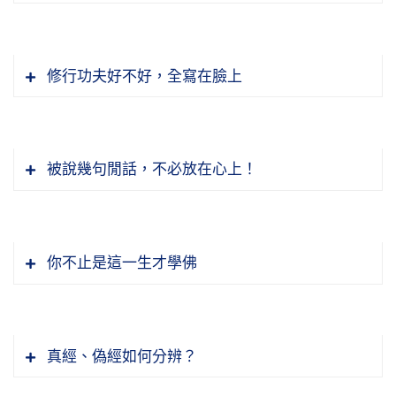
修行功夫好不好，全寫在臉上
被說幾句閒話，不必放在心上！
你不止是這一生才學佛
這些果報之事，我們會遇到。老年的痴呆病，你
能保證你自己不得嗎？出家人老和尚老年得痴呆
真經、偽經如何分辨？
症，我們有看到。這一次我到香港，我問起從前
有一位老同參能慈法師，我每一次到香港他都接