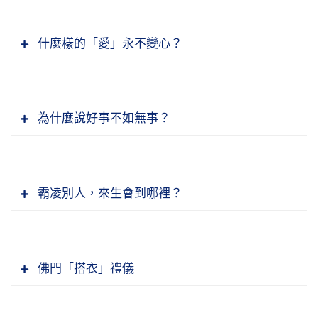
我們怎麼應付這些災變？學佛遵守佛陀的教誨，
待我。這一次去的時候，我就問智慧法師（寶蓮
雖有災變，我們可以免除，一定要遵守斷惡修
寺的住持），因為過去能慈法師就住在寶蓮寺這
什麼樣的「愛」永不變心？
善。已經造作的罪業，你要曉得回頭，回頭是
些寮房。我說：「這老法師還在不在？」要在的
岸，不能再繼續造了，再繼續造這災難就有你的
話，八、九十歲了。他說：「還在，現在他得的
善導這一段話，「千劫萬劫，恆河沙等劫，終不
名字。災難當中上天收人他先有名單，你的名字
是老人痴呆症。」身體僵硬，都不會吃飯，要人
可得轉女身」，這是形容情執的難破。煩惱裡頭
在裡頭你就逃不掉。你要是回頭，斷惡修善，你
為什麼說好事不如無事？
餵他，現在住在一個老人院，很可憐！他是中年
最嚴重的這一關，這一關能破，其他的都不成問
名字就除掉，這些我們不能不知道。
出家，四十多歲的時候才出家。早年跟倓虛法
題，都不難了，最難的是這一關，古今中外都沒
印光大師教人，他自己就是這個做法。我去參拜
師，倓虛法師在香港講經很多東西是他筆記寫
有辦法脫離。還有一個方法，就是一心念佛，將
節錄自：02-039-0188 淨土大經解演義（第一
他的關房，蘇州靈巖山寺，明學法師陪我去的，
的，筆錄的。經教通達，晚年也老實念佛，為什
所見所聞統統回歸到佛號，這也是個好辦法。禪
八八集）
霸凌別人，來生會到哪裡？
我第一次到靈巖山去訪問。關房進去是個小佛
麼會得這個病？妄想太多了。他是安徽人，談起
宗所說的「不怕念起，只怕覺遲」，這話說得很
堂，小佛堂當中掛了一個「死」字。祖師常常跟
來是同鄉，所以一到那裡他就找我。找我什麼？
有道理。
有人問我，我們行善積德不念佛行不行？行，不
我們講，念佛人一定要把「死」字貼在額頭上，
就是聊天，都是那些過去一些事情，講不完。心
是不行。行善積德留下來，也是要救苦救難。如
常常想著我就要死了，這個時候看你還放得下放
節錄自：02-040-0224 二零一二淨土大經科註
佛門「搭衣」禮儀
不清淨，勸他，他都知道，不要我勸，一提他都
果災難你留不下來？你不念佛的人生天，因為你
不下？放不下也得要放下。為什麼？沒有一樣帶
（第二二四集）
曉得，他哪不知道？放不下，習氣很重很深。老
是好人，你是善人，你生三善道，你不會到三惡
得走！可是確確實實有不少人，死了還是放不
【若遇瞋恚者說醜陋癃殘報。】
法師當中犯這毛病真不少，我遇到，跟我都很投
道，這是好事情。這是什麼？每個人福德因緣不