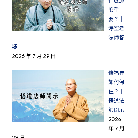
什麼那
麼重
要？｜
淨空老
法師答
疑
2026 年 7 月 29 日
修福要
如何保
住？｜
悟道法
師開示
2026
年 7 月
28 日