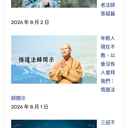
不僅僅是度娑婆世界眾生，他度十方世界無量無
是開智慧，真誠到極處，智慧就開了，沒有這個
人情緒所表現的，是怨恨惱怒煩，總共十五個
因緣」，那就沒有法子了，各有因緣。
老法師
邊的眾生，無一不是平等得度，我們在這裡體會
我們看末後這一段，「望西師疏曰」，望西是日
你學不到智慧，學的是知識。
字，社會混亂，地球災變異常，這是原因。對自
答疑篇
到阿彌陀佛智慧、德能、悲心、願力的廣大無
本的淨宗大德，他有《無量壽經》註解，裡面有
節錄自：02-034-0130 大乘無量壽經（第一三
己的疾病，是煩惱、是憂慮、是畏懼，身心不安
2026 年 8 月 2 日
際，這是我們應當要學習的。我們凡夫一生不能
這麼一段話，說「問」，這假設問答，「人間行
節錄自：淨土大經科註（第三六六集）
Ｏ集）
表現在外面就心浮氣躁。應對在環境那就是洪
成就，甚至於遇到這個法門，往往也當面錯過，
者，猶見光難。三途眾生，豈輒得見」。這個提
年輕人
水、火山爆發、地球上溫度上升，現在溫度異
「十念必生又何足異」，十念必生是阿彌陀佛說
什麼原因？心量太小了，與彌陀的心願完全不相
問提得好。人間念佛人，這個行者是念佛人，見
現在不
常，熱的超過四十度，冷的比冬天還要寒冷，零
的，四十八願是阿彌陀佛的報告，釋迦牟尼是為
應，這樣的人只能夠跟阿彌陀佛結個法緣，這一
到佛光不容易，幾個人見到佛光？舉這個例子，
教，以
下二、三十度，反常，為什麼反常？人心反常。
我們轉述。所以第六品不是釋迦說的，是阿彌陀
生不能成就、不能往生。真正希求往生的人，一
人間都難，那三途就更難了，畜生道、餓鬼道、
後沒有
《左傳》上有句話說，「人棄常則妖興」，首先
佛說的。臨終一念十念必生，跟這個比喻沒有兩
定要懂得拓開心量，真的要去做到「心包太虛，
地獄道；最難的是地獄，他的罪業太重，餓鬼道
人會拜
是人反常，然後是山河大地反常。正常的人是什
樣。勸我們不能懷疑，懷疑對我們自己的損失太
量周沙界」，我們像阿彌陀佛一樣的真誠、一樣
跟畜生道都還比較容易。下面解答的，望西師解
我們｜
麼？仁義禮智信，這是正常的人。在佛法講是五
大太大了，這一生能不能成佛，完全在信心。蕅
的清淨、一樣的平等、一樣的慈悲，把這個大法
答的，《心地觀經》有這麼一句話說：「以其男
悟道法
戒，不殺生、不偷盜、不淫欲、不妄語、不飲
益大師在《彌陀要解》跟我們講了六個信，第一
介紹給一切眾生。
女追勝福，有大金光照地獄。光中演說深妙音，
師開示
酒，這個人是正常的人。古時候在祭祀大典裡面
個就是信自己，信自己什麼？信自己本來是佛。
開悟父母令發意。」這是真的不是假的。餓鬼、
2026 年 8 月 1 日
一定要用酒，這酒盛的是什麼酒？玄酒。玄酒是
在中國傳統文化裡面，信自己本性本善。這是先
節錄自：大乘無量壽經（第一二一集）
地獄道的人他怎麼能見佛光？是他有兒孫，孝順
什麼？是乾淨的水，禮是用這個，所以古人稱為
決條件，教學，理論的依據就在此地。如果不
的兒孫給他超度。超度不能輕視，管用！
三詔不
水酒，敬神的、敬賓客的，人有德、有禮這像個
信，什麼都學不到。