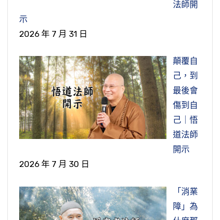
法師開
示
2026 年 7 月 31 日
顛覆自
己，到
最後會
傷到自
己｜悟
道法師
開示
2026 年 7 月 30 日
「消業
障」為