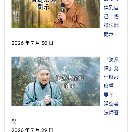
傷到自
己｜悟
道法師
開示
2026 年 7 月 30 日
「消業
障」為
什麼那
麼重
要？｜
淨空老
法師答
疑
2026 年 7 月 29 日