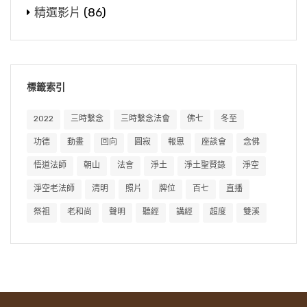
精選影片
(86)
標籤索引
2022
三時繫念
三時繫念法會
佛七
冬至
功德
動畫
回向
圓寂
報恩
座談會
念佛
悟道法師
朝山
法會
淨土
淨土聖賢錄
淨空
淨空老法師
清明
照片
牌位
百七
直播
祭祖
老和尚
聲明
聽經
講經
超度
雙溪