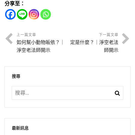
麼成佛的？就是這麼成佛的，放下就是。
這些聲音我很快樂，感恩，寫牌位供養他，給他
分享至：
有燒香，附近兩公里外才有居住的人家，他們燒
深了一些，確實我沒有法子把它講得更淺了，希
把它歸納，可以歸納為四種因緣。特別是講到人
節錄自： 21-712-0001 人類智慧的瑰寶—孔孟學
立長生牌位。你們看我那牌位裡有，那個紅的牌
你希望發財，佛教給我們要修財布施；你希望得
的那個香飄兩公里，不可能。這香味從哪來的？
望諸位縱然不能完全明瞭，你了解有這麼一個說
際上的關係。這四種因緣，就是報恩、報怨、討
節錄自：02-037-0119 淨土大經科註（第一一九
說與大乘佛法（共一集）
位都是的，那是什麼人？找麻煩的人、嫉妒障礙
聰明智慧，你要修法布施；希望健康長壽，你要
而且很多次。我認識懺雲法師，懺雲法師就問我
法，這個說法是諸佛菩薩所講的真實語、真實的
債、還債，就這麼四樁事情。
集）
的人、毀謗的人、陷害的人，我統統供紅牌位，
修無畏布施。你不肯修因，哪裡會有果報？佛給
有沒有這一類的事情我們經歷，我說有，我說不
相狀。
上一篇文章
下一篇文章
天天講經給他們迴向，希望他們長命百歲。你們
我們講的這是真理，這是正法。不是說我們求
如果緣深的，就變成家親眷屬；緣要是疏的，就
如何幫小動物皈依？｜
定是什麼？｜淨空老法
知道什麼原因。他告訴我，他說這是一般來講，
自私自利、貪瞋痴慢疑，這個染污多嚴重，這種
認為這是好像我受了冤枉，其實不是的，我受了
佛，佛能保佑我們升官發財，沒這個道理。如果
節錄自：02-034-0118 大乘無量壽經（第一一八
變成親戚朋友；再疏遠的，也許就變成陌生人。
淨空老法師開示
師開示
天人，天人從空中過，你在這裡讀經，他停一
染污的果報肯定在三途；換句話說，來生人天沒
很大的功德。人不通過考試，怎麼知道自己提
求佛，佛就保佑你，豈不是把因果定律給推翻
集）
我們走在外面，每一天遇到許多人，有一些人見
下，在這裡來聽，合掌、讚歎，是天人身上的
有分。前面我們剛剛讀過，三途太可怕，不能沒
升？考試的人愈多愈好，我提升得快。凌遲處死
了，佛也沒有能力推翻因果定律，所以佛的能
面跟你笑笑，跟你打個招呼，善緣；有人見面跟
香。
有高度的警覺，一報五千劫，不是五千年。這種
佛都能忍，這點小東西算什麼！如果有的計較，
力，教導我們修因證果。所謂的是種善因得善
【是好一幅無事道人行樂圖也】
搜尋
你瞪眼睛，看到你不舒服，惡緣。但是那個緣很
經文，我們年輕的時候學習，向老師請教，哪有
我們全功盡棄，你學的什麼佛？不像。罵你還會
果，這是佛說的，佛不欺騙人，佛所講的話句句
疏，見一面走過去就沒有了，可能你一生只跟他
還有一次我在美國，也是晚上，秋天，月光非常
這麼長？老師說生生世世。為什麼？譬如你墮地
行樂圖，行樂就是形容你的生活自在快樂美滿。
生氣，打你還會喊痛，這不是佛，這假的，不是
都真實。如果已經得善果的人，通達這個道理，
見一次面，第二次就遇不到，緣疏，要懂得這個
之好，我在陳大川家裡，有六、七個學佛的佛
獄，從地獄出來了，帶著地獄的惡習氣，你來到
什麼人？要境隨心轉，你就快樂了。我們學佛，
真的。所以佛那種法喜充滿從哪來的？從這來
又肯修布施，他的福報就很大了，愈來愈殊勝，
事實真相。那學佛覺悟的人，怎麼處理、處置這
友，在院子裡面喝茶聊天。忽然一陣異香，每個
人間又造這個罪業，沒人教你。這個罪業造了，
這個衣服的來歷也要曉得，我們現在穿這個長袍
佛教給我們離苦得樂。如果我們學佛沒有離開
的。沒有忍辱波羅蜜，怎麼會有歡喜心？自行化
不但他這一生福報享不盡，生生世世的福報都享
些事情？覺悟的人把這一切世緣，把它轉變成法
人都聞到，大概有三、四分鐘這麼長的時間。這
死了之後又到那裡去了，《地藏經》上有，剛剛
大袖（大領、大袖子），這叫海青，漢朝人的禮
苦，沒有得樂；換句話說，你學佛沒有成績，你
他是一個緣分，緣分要珍惜，緣分不要錯過；毀
不盡。
緣。
個附近沒人燒香，而且它不是像我們燒的檀香的
離開惡道，怎麼沒幾天你又來了，又回來了？惡
服。在家衣領、衣袖，衣袖繡花紋，代表身分，
白學了。為什麼學佛不能離苦得樂？你一定要反
最新訊息
謗、障礙也是緣分，也不能錯過，錯過，這一堂
味道，不是的，很香，很好聞，沒有聞過。當時
習氣難改，道理就在此地。因為三惡道的時間
代表級別；而出家人穿素服，就是沒花紋，有花