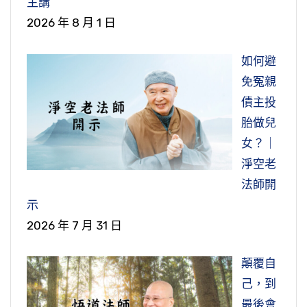
主講
2026 年 8 月 1 日
如何避
免冤親
債主投
胎做兒
女？｜
淨空老
法師開
示
2026 年 7 月 31 日
顛覆自
己，到
最後會