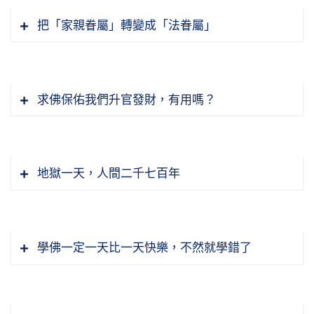
阿彌陀佛。真誠心、恭敬心、大慈悲心念這句佛
間人永遠找不到。怎麼起因的？佛在經上講得清
年？死了以後大家分手，再也不見面了，見面也
個東西清除掉。
佛？你決定成佛。道理就是世尊在《觀經》上所
節錄自：02-039-0188 淨土大經解演義（第一
把「家親眷屬」轉變成「法眷屬」
號，無量劫來的業障習氣統統可以消除。不消
楚、講得透徹，眾生互相殘殺。真正的業因在哪
不認識，妳那不是真愛，妳假愛。她說什麼是真
說的，「是心是佛，是心作佛」，我心裡頭是阿
八八集）
除，你怎麼能成為阿惟越致菩薩？
裡？業因在吃肉。世間人不曉得宇宙人生的真
用什麼方法把阿賴耶的這些記憶清除掉？用定
愛？生到西方極樂世界是真愛，到了西方極樂世
彌陀佛，是心是佛；我今天六根所接觸的境界全
【愛保貪重。心勞身苦。】
相；真正明瞭宇宙人生真相，決定不吃肉。
功。
界，妳才真正永遠照顧他。如果夫婦兩個都學佛
是阿彌陀佛，那是心作佛，你就真成佛了。這什
節錄自：節錄自：02-040-0071 二零一二淨土
更好，兩個都能夠通達這個道理，都曉得這個事
這是形容我們中國俗話所說的守財奴，一生當中
求佛保佑我們升官發財，有用嗎？
麼教？頓教。我們有沒有圓頓的根性？有，一切
大經科註（第七十一集）
肉，牠也是一個眾生，牠跟人沒有兩樣，你殺
節錄自：02-037-0408 淨土大經科註（第四０
實的真相，認真來修學，這才能永遠在一起。否
把這個財物看得太重了，不會運用他的財物來修
根性我們都具足。我們的圓頓根性被迷失了，雖
牠、你吃牠，這就所謂是弱肉強食。你吃了牠，
八集）
凡是成功的人，無論是世法、佛法，你仔細去觀
則的話，決定做不到。
福、來積德，他不會。而且財物多了的時候，因
有不起作用。如果一旦覺悟，一旦起作用，就頓
你將來要不要還債，要不要償命？要！如果你想
察，他一定能抓住現前的機會，他不會錯過、不
為他不會運用，反而造了很重的罪業。所以『心
超了。他所表現的現象，我們用佛法說，五戒十
到要還債，我就不願意借債；如果想到將來要還
節錄自：07-002-0001 大佛頂首楞嚴經清淨明
地獄一天，人間二千七百年
會失掉，這個人註定成功。凡是失敗的人，眼前
勞身苦』，操心，如何保護財產不失掉，如何保
善圓滿，三皈圓滿，菩薩六波羅蜜圓滿，普賢十
命，我決定不吃眾生肉。你還敢吃嗎？佛經上講
誨章 （第一集）
的機會他放過，他沒有能抓住。機緣不可失，失
護財產不貶值，實在講統統都是錯用了心，為什
願圓滿。為什麼？性德現前，佛的心、佛的樣子
不能完全放下，分三個階段放下也行，先放下執
「吃牠八兩，還牠半斤」、「羊死為人，人死為
掉之後，你知道往後你還能遇到這個機會嗎？我
麼？他的壽命有限，這能帶得走嗎？一樣也帶不
現前，這些德行是佛的樣子。
著，對於世出世間一切法不執著，不執著就是阿
羊」，這一生我們是人，牠是羊，我們吃牠的
們同學當中，凡是能把機會抓住的，多少都有成
走，大限到來，全是別人的，沒有一樣是自己
學佛一定一天比一天快樂，不然就學錯了
羅漢，你就證得阿羅漢果，就超越六道輪迴了。
肉，來生牠得人身，我們投畜生道，我們碰到他
就。凡是疏忽了，沒在意，懵懵懂懂天天混日
節錄自：02-037-0039 淨土大經科註（第三十
的，這個就是他迷惑。
證得阿羅漢，六道就沒有了，所以六道是假的。
的時候，也被他宰殺，也被他吃。吃的時候，你
子，他怎麼會有成就？不要說別的，只是我們自
「又《大日經疏》曰：燒香是遍至法界義」。一
九集）
阿羅漢知道，他明白，好像作夢一下醒過來，夢
能夠心甘情願嗎？你殺羊的時候，那個羊會乖乖
節錄自：02-012-0046 無量壽經（第四十六
己同參道友，我們的同學，大家起步的時候都在
個光，一個香，光遍照法界，香普薰法界。我們