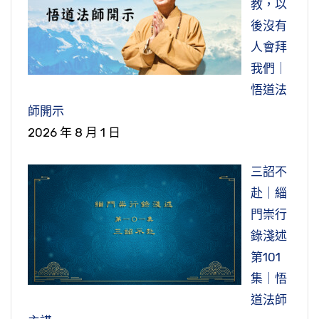
教，以
後沒有
人會拜
我們｜
悟道法
師開示
2026 年 8 月 1 日
三詔不
赴｜緇
門崇行
錄淺述
第101
集｜悟
道法師