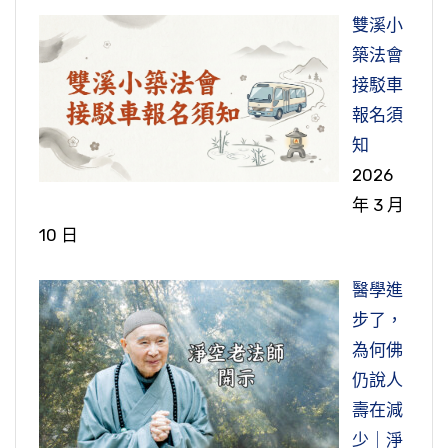
節錄自：大乘無量壽經（第三十二集）
省，佛法裡頭沒有錯誤，你一定學錯了。如果不
你看看佛菩薩他們做的，這個家庭，說實在的
考試就沒參加，沒參加後頭還有。每一堂考試都
心量要拓開，什麼都能包容，沒有一樣不包容，
這些人問我，這香怎麼回事？我就想起懺雲法師
雙溪小
長，人間的時間短，以餓鬼道來說，餓鬼道一天
紋是平民百姓。所以諸位要曉得，這個服裝本來
是在理論上出了問題，就是在方法上出了問題，
話，不是個好地方。家庭是冤冤相報的所在，你
要參加，歡歡喜喜、快快樂樂，一定要通過。我
沒有一樣不愛它，為什麼？它是自性。我們今天
告訴我，我說我們在這裡討論佛法，不是談別
築法會
是人間一個月。所以才看到這個現象。地獄道就
不是出家人穿的，一般中國人統統穿這個服裝。
總不外乎這兩大類。如果理論上沒有問題，方法
們仔細想想看，是個冤冤相報的場所，不是好事
們的路跟他的路不一樣，他的路沒有離開六道輪
修行裡頭最難突破的一關，就是我討厭的人、我
的，在討論經教，我說可能有天人從這裡過，也
接駁車
更不必說了，地獄道一天，人間二千七百年，你
上沒有問題，它的效果一定是破迷開悟、離苦得
情。可是覺悟的人，他把冤冤相報，能把它轉變
迴，我們的路會離開，我們走的是另外一個道，
恨他的人，叫我去愛他，這個事情太難太難了！
為什麼現在我們還穿這個服裝？滿清入關，統一
是歡喜，合掌恭敬，以這個寶香來供養我們大
報名須
就是在人間活一百歲，造作罪業又墮地獄，你怎
科學這個發現是一個非常了不起革命性的發現，
樂。你學佛一定是一年比一年快樂，一天比一天
成道場，這就高明！把親眷轉變成法眷屬，能叫
往生極樂世界的通道
難在哪裡？不了解事實真相。真正了解事實真
了中國，這是滿族人統一中國，在過去帝王是漢
眾，讓我們對於佛法產生信心。確實有不思議的
知
麼剛出去沒多久你又回來了？二千七百年，一百
他們提出來，西方科學這四百年當中走了一個很
快樂，你生活在真實智慧之中。不學佛的人，生
一家人個個覺悟，你自己帶頭幹。
相，你討厭他，他也是一尊佛，釋迦牟尼佛說，
族人。漢人向滿人投降，投降的時候提出了條
境界出現，還有人見到佛相，見到菩薩，這都是
2026
年還不到一個小時，不是出去又回來了？你就知
節錄自：02-040-0221 二零一二淨土大經科註
大的誤區，造成許許多多的錯誤，根本就是二分
活在煩惱裡面、憂慮裡面、恐怖裡面，那個日子
「一切眾生本來是佛」，他也在其中，他不例
件，這個條件就所謂是「五不降」。這五種不降
真實的，都不是假的，你不能說它沒有。愈是親
年 3 月
節錄自：21-042-0002 館長往生的啟示（第二
道這個五千劫說得不過分，你幾時才能夠擺脫惡
（第二二一集）
法，把整個宇宙分為色法、心法，這是錯誤的。
真的是不好過。所以學佛的確是離苦得樂，一點
外。他今天做了許多事情讓我們看了不舒服，他
裡頭就有一種在家人投降，出家人不投降。清政
身經歷，就不會懷疑，不是聽說的。所以《大日
10 日
集）
道？你還敢作惡嗎？你還想作惡嗎？這什麼原
色跟心不能分，是一樁事情，而且是色由心生
都不假。
迷得比我們深，他業障比我們重。那菩薩應該，
府也同意了，出家少數，所以出家人依舊穿明朝
經疏》裡頭說，燒香是遍至法界義，這是真的。
因？沒有智慧，迷惑顛倒，他才敢作，頭腦稍稍
的，沒有念頭就沒有物質現象，物質現象從念頭
菩薩應該格外憐憫他，要認真去幫助他，這就叫
的服裝。所以諸位要曉得，出家人現在穿這個服
醫學進
我們最初不相信，學了幾十年明白了，真的是遍
節錄自：金剛般若研習報告（第七十五集）
清楚一點，不敢。所以，因果教育比倫理道德教
生的；換句話說，念頭可以改變物質現象。第一
行菩薩道，這也就真的叫度眾生，鬼神都度、畜
裝是明朝人的服裝，明朝普通百姓的服裝。真正
步了，
法界，光遍法界，香也是遍法界。因為這個光跟
育還重要，因果就是利害的教育，這裡頭有大
個就用在自己身體上，你的念頭正，純正純善，
生都度。當然現在有人說人比鬼難度，人比畜生
出家人的衣服就是這件披衣，我們現在用扣環，
為何佛
香是從自性裡面生出來的，不是其他的，自性裡
利、大害，行善得大利，作惡得大害。所以，
你的身體就健康，百病不生。生病一定有不善的
還難度，這是事實。難度的要度，不難度的就更
這件披衣，這才是叫出家人的衣服。只有在法
仍說人
面生的，沒有不遍法界的。
「眾生三毒熾盛，造惡可哀」，這是佛眼睛裡看
念頭所引起的，不善的念頭製造出帶病毒的細
容易度了，這個要曉得。
會、講經的時候我們把這個衣服搭在海青的上
壽在減
的。為什麼要搞貪瞋痴？自作自受。
胞，細胞是物質現象。所以佛家講貪瞋痴叫三
節錄自：02-040-0458 二零一二淨土大經科註
面，這個要懂得。所以在明朝時候，出家跟在家
少｜淨