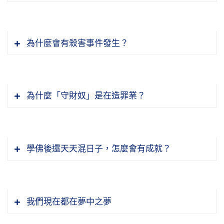
為什麼會有殺害事件發生？
為什麼「守財奴」是在造罪業？
學佛後還天天混日子，怎麼會有成就？
五蘊裡面的色，佛經上講的種種色，自然現象裡
面有無表色，它真有色，但是我們看不見。譬如
我們現在都在夢中之夢
說我們作夢，夢中境界有沒有色？有。你作夢為
什麼別人看不見？你作夢對我來說，那叫無表