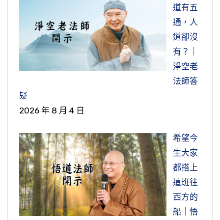
道有五
通，人
道卻沒
有？｜
淨空老
法師答
疑
2026 年 8 月 4 日
希望今
生大家
都搭上
這班往
西方的
船｜悟