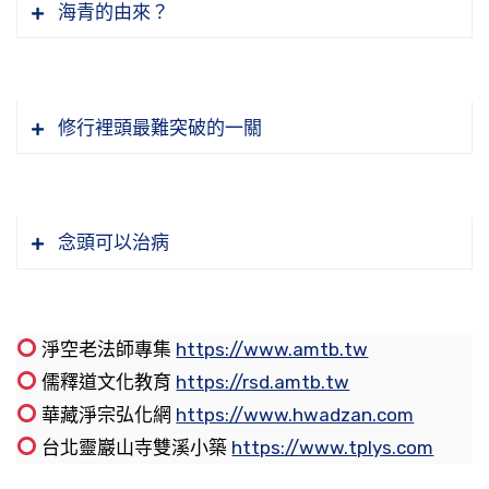
中境界全沒有了，六道輪迴是個夢。古人說，
的被你殺嗎？「我用我這身肉來供養你」，那個
海青的由來？
集）
一條起跑線上，好像田徑賽一樣，賽跑，起跑的
今天因為煩惱，把我們的能力障礙住了。西方極
「夢裡明明有六趣，覺後空空無大千」，這《永
羊就是菩薩了。他不是菩薩，他是凡夫，他恨透
時候在一條線上，到目的地不一樣，有拿到第
樂世界的佛光有沒有照到我們這裡？肯定照到，
嘉證道歌》上說的。醒過來之後，大千世界就不
如何才能挽救今天的社會危機？正如湯恩比博士
了，這個仇恨永遠記在心裡頭。他現在沒有能力
一、有拿到第二的，還有中途退轉的。在學佛的
我們的眼見不到。極樂世界七寶池的寶香，寶樹
見了，沒有了，一場夢。夢醒了是什麼境界？夢
的真知灼見，孔孟學說與大乘教學，確實是人類
報復，有來生來世，總會遇到的時候，報復就來
起跑線上，我們同時在一起的人不少，但是大部
所放的香，也是普薰法界，我們這個地方沒有聞
修行裡頭最難突破的一關
醒是四聖境界，聲聞、緣覺、菩薩、佛，你看到
智慧的瑰寶，確實能夠解決二十一世紀的社會問
了。所以說「殺人者人恆殺之，敬人者人恆敬
分的人中途他就退出了，跑到終點能有成就的，
到。不是沒有聞到，是我們的煩惱、業障障礙了
這個境界。這個境界是釋迦牟尼佛的淨土，六道
題。要挽救今天社會危機，唯有弘揚孔孟學說與
之」，我們怎麼會去造這個惡業？
都是把機會抓住了，鍥而不捨，勇猛精進，他都
我們的自性，香、光確實在眼前，不見不聞。偶
我們要問：極樂世界在哪裡？當下便是。極樂世
是釋迦牟尼佛的穢土，是嚴重的染污，醒過來之
大乘教學，如此才能為人類社會帶來永久安定和
有成就。
爾有特別的緣分聞到異香，很多學佛的同學都有
界裡面「具足莊嚴，威德廣大，清淨佛土」，你
節錄自：12-017-0762 大方廣佛華嚴經（第七
後那個土是清淨土，但是它還是一場夢。在那個
平。如此迫切的任務，必須有志之士發心奮起，
念頭可以治病
這個經驗。初學跟老修都會常常有，初學是佛菩
在現前就見到了。我們今天見不到極樂世界，見
六二卷）
夢裡頭醒過來，你真的醒過來了，為什麼？十法
同心協力，共同承擔這項偉大的時代使命。近代
節錄自： 12-017-0887 大方廣佛華嚴經（第八
薩、天神來鼓勵你，讓你聞到；老修是感應。
不到清淨佛土，是什麼原因？我們起心動念妄想
界沒有了。那個醒過來是什麼境界？諸佛菩薩的
中國歷盡苦難，人心浮動，迷雲四起，傳統文化
有一些人惡意毀謗，他還沒來殺我，只是惡意毀
八七卷）
分別執著把清淨佛土變化了，變成我們現前這個
實報莊嚴土，記住，也是我們自己的實報莊嚴
教育中斷一百五十多年，甚至備受摧殘，乃至今
謗，我感恩。為什麼？他來考試我，看我能不能
我自己就有很多次這種經驗，初學佛的時候，我
淨空老法師專集
https://www.amtb.tw
危脆的穢土，是這麼回事情，我們不能不知道。
土。我們跟佛就沒有兩樣了，真的醒過來了。我
日老成凋零，後繼乏人，竟致此燦爛輝煌之人類
忍。我歡歡喜喜的，能忍，一點怨恨都沒有，證
是住在營房，軍事機關，那個時候營設置在鄉
儒釋道文化教育
https://rsd.amtb.tw
現在的問題是怎樣恢復，把這個穢土恢復成淨
們今天是夢中之夢。所以你放下執著，別執著
優秀文化面臨失傳斷絕的命運。亟待志士仁人繼
明我的境界提升了，所以我感恩。甚至於惡意的
下，很偏僻，後面是山，距離我們最近的村莊大
華藏淨宗弘化網
https://www.hwadzan.com
土？淨土是永恆的，淨土是不變的，穢土是剎那
事實的真相，從事相上來講，總不外乎因緣果
了，愈是執著愈出不去，放下執著，超越六道，
起承傳，接續弘揚，綿延此文化慧命，所謂「為
陷害、障礙，無論用什麼方法對我，釋迦牟尼佛
概兩公里，也就是兩公里之內沒有人家。我那時
台北靈巖山寺雙溪小築
https://www.tplys.com
生滅、無常的，淨土是真常的，真常跟無常揉合
報，佛跟我們說明，人與人的關係，人與一切萬
放下分別、放下起心動念，超越十法界。佛是怎
往聖繼絕學，為萬世開天平」。
忍辱波羅蜜我學會了，我每天法喜充滿。我聽到
候初學佛，晚上讀經，聞到檀香味。我們自己沒
在一起，我們沒有辦法辨別。我講這些話可能是
物的關係，因緣很複雜，無量因緣。無量因緣再