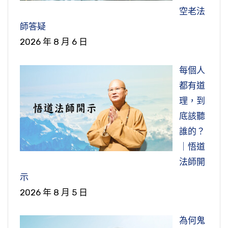
毒，貪瞋痴慢疑叫五毒，如果心裡有這些東西，
節錄自：淨土大經科註（第二０六集）
（第四五八集）
節錄自：淨土大經解演義（第五０九集）
衣服是一樣的，只是剃頭，衣服上沒有花紋，差
空老法
你的身體細胞裡頭就帶著有病毒，那就是一切病
別在此地。因為在家人是戴帽子，出家人剃頭。
師答疑
的根源。如果明白這個道理，把病毒放下，於一
所以現在穿上這個衣服就變成出家人的衣服，這
2026 年 8 月 6 日
切法不貪、不瞋、不痴、不傲慢、不懷疑，你身
個要懂。
體完全健康，你的細胞沒有一個帶病毒的。所以
每個人
念頭可以治病。
節錄自：大乘無量壽經（第一八一集）
都有道
理，到
節錄自：二零一四淨土大經科註（第四十六集）
底該聽
誰的？
｜悟道
法師開
示
2026 年 8 月 5 日
為何鬼