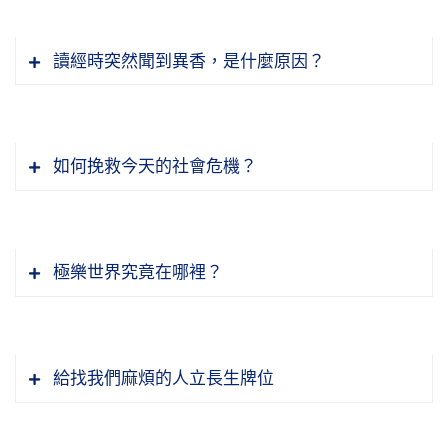
思惑，這錯誤的思想，貪瞋痴慢疑全是錯誤的，
色，沒有表示出來，我們人人都有這些經驗。另
自性裡頭沒有，找不到貪瞋痴慢疑，貪瞋痴慢疑
外是思想，我想一個旅遊觀光的景點，以前去玩
讀經時突然聞到異香，是什麼原因？
是錯誤的思想，記住。錯誤的思想那就是造三惡
過的，這印象很深，一想，腦海當中那個景觀就
業，三惡道的業，何必幹這個？前面講人天善，
浮出來了，我自己很清楚，別人不知道，這個色
【汝修三昧。本出塵勞。淫心不除。塵不可
修善，人天兩道去消你的福報，你修那麼多福
都屬於無表色，不能說它沒有。這個東西存在哪
出。】
報。你造那麼多罪業，墮落三途是消你的罪報，
如何挽救今天的社會危機？
裡？佛經上說，在阿賴耶識裡頭，我這一念，阿
所以六道是消業的。可是製造業因這些都在人
有些人讀這個經典害怕了，為什麼害怕？怕的是
賴耶這個檔案就調出來，我自己就很清楚。實在
道，其他的道都是在受果報，造惡因少，也有，
業，一般人講事業，正在造作的時候，這是事；
他念佛不能往生。為什麼不能往生？他恩愛的夫
我們天天跟人見面，我知道你是什麼人，為什麼
沒有人道這麼嚴重。所以人的壽命雖然短，它是
造作完之後，阿賴耶裡面落謝的種子那就叫業，
婦丟不掉，太太愛先生，先生愛太太；還有小孩
知道？我阿賴耶有你的檔案，一見面，檔案調出
極樂世界究竟在哪裡？
六道的一個樞紐，六道裡頭怎麼樣交換，怎麼樣
叫業習種子。善的種子，將來遇到緣，感善果；
愛他的父母，父母愛他的小孩。這怎麼辦？深重
來一對，沒錯，對人、對事、對物統統是。阿賴
輪迴，這是個樞紐不能不知道。我們要是遇不到
惡的種子，遇到緣，就感惡報，善惡果報絲毫不
的恩愛斷不掉，所以就憂心忡忡。我遇到很多同
耶是個資料庫，這裡面有善的記憶、有不善的記
我要怎樣加強我的念佛，讓我的念佛達到究竟圓
佛法，對這個事情就不知道，迷惑，造業，受
爽。我們自己忘掉了，記不得了，可是阿賴耶識
修聽我講這個，或者讀到經文，都來給我說，他
憶，統統在裡頭。這個東西麻煩，它心不清淨，
滿？方法有。你看一切眾生都是阿彌陀佛，每個
報，你說多可憐！遇到佛法把這個事情搞清楚、
裡頭清清楚楚，無始劫來所造的業都存在，才知
說法師，這怎麼辦？我就老實告訴他，譬如說女
給找我們麻煩的人立長生牌位
所以它把我們的真心染污、障礙住了，讓我們的
人都是阿彌陀佛，每樁事都是阿彌陀佛，一切萬
搞明白，趕快回頭，棄惡揚善，那你是聰明，我
道這個事情嚴重。如何懺悔業障？現在我們總算
同修妳愛妳的先生，是！我說妳的愛是假的。她
清淨平等覺，清淨平等覺是真心，不能現前。所
物沒有一個不是阿彌陀佛，你念佛功德圓滿了。
們不再搞這個了。
是搞清楚、搞明白了，原來最有效果的就是一句
為什麼會有殺害這些事情發生？這個因緣真的世
說怎麼是假的？我說怎麼不是假的？妳能愛幾
有大乘佛法，它的修學目標沒有別的，就是把這
遍法界虛空界只有一個阿彌陀佛，你說你成不成