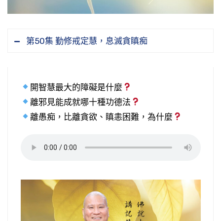
第50集 勤修戒定慧，息滅貪瞋痴
開智慧最大的障礙是什麼
離邪見能成就哪十種功德法
離愚痴，比離貪欲、瞋恚困難，為什麼