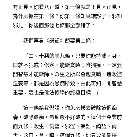
有正見。你看八正道，第一條就是正見。正見，
為什麼擺在第一條？你第一條知見錯誤了，邪知
邪見，你後面那個七條都全部錯了。
我們再看《講記》節要第二條：
「二、十惡的前九條，只要你能持戒，身、
口就不犯戒；修定，能斷貪瞋；唯獨痴，一定要
開智慧才能斷除。眾生之所以會起貪瞋，造殺盜
淫妄等，都是因為愚痴所致。由此可知，開智慧
重要，這也是佛法修學的終極目標。」
這一條給我們講，你怎麼樣去破除這個痴
毒，破除愚痴，愚痴最不好破的。這個十惡業前
面九條：殺生、偷盜、邪淫、妄語、綺語、兩
舌、惡口、貪、瞋，這個九條，你只要能夠持