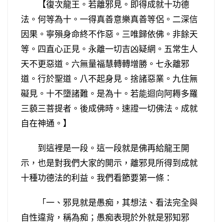
【復次龍王。若離邪見。即得成就十功德
法。何等為十。一得真善意樂真善等侶。二深信
因果。寧殞身命終不作惡。三唯歸依佛。非餘天
等。四直心正見。永離一切吉凶疑網。五常生人
天不更惡道。六無量福慧轉轉增勝。七永離邪
道。行於聖道。八不起身見。捨諸惡業。九住無
礙見。十不墮諸難。是為十。若能迴向阿耨多羅
三藐三菩提者。後成佛時。速證一切佛法。成就
自在神通。】
到這裡是一段。這一段就是佛再給龍王開
示，也是對我們大家的開示，離邪見所得到成就
十種功德法的利益。我們看節要第一條：
「一、邪見就是愚痴，其想法、看法完全與
自性違背，稱為痴；愚痴表現於外就是邪知邪