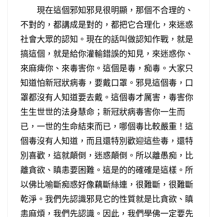
現在這個邪知邪見很明顯，那個不合理的、
不對的，都講成是對的，都把它合理化，來迷惑
社會大眾的認知。現在的話叫做認知作戰，就是
搞這個，就是給你灌輸錯誤的知見，來迷惑你、
來麻痺你、來毒害你。這個是毒，痴毒。大家只
知道怕新冠狀病毒，要戴口罩。邪見這個毒，口
罩都沒有人知道要去戴。這個毒才厲害，毒害你
生生世世的法身慧命；新冠狀病毒害你一生而
已，一世的生命結束而已，哪個毒比較嚴重！這
個毒沒有人知道，而且還特別歡迎這些毒，還特
別喜歡，這就顛倒，迷惑顛倒。所以離愚痴，比
離貪欲、瞋恚要困難。這是的的確確是這樣。所
以佛比喻斷痴惑好像藕斷絲連，很難斷，很難斷
乾淨。我們先認識邪見它的性質就是比貪欲、瞋
恚麻煩，我們先認識。因此，我們學佛一定要先