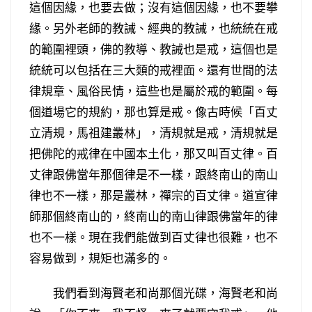
這個因緣，也要去做；沒有這個因緣，也不要攀
緣。另外老師的教誡、經典的教誡，也統統在戒
的範圍裡頭，佛的教導、教誡也是戒，這個也是
統統可以包括在三大類的戒裡面。還有世間的法
律規章、風俗民情，這些也是屬於戒的範圍。每
個道場它的規約，那也算是戒。像古時候「百丈
立清規，馬祖建叢林」，清規就是戒，清規就是
把佛陀的戒律在中國本土化，那又叫百丈律。百
丈律跟佛當年那個律是不一樣，跟終南山的南山
律也不一樣，那是叢林，禪宗的百丈律。道宣律
師那個終南山的，終南山的南山律跟佛當年的律
也不一樣。現在我們能做到百丈律也很難，也不
容易做到，規矩也滿多的。
我們看到海賢老和尚那個光碟，海賢老和尚