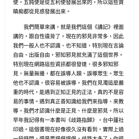
使，五鈍使是從五利使發展出來的，所以這些貪
瞋痴都從見惑發展出來。
我們簡單來講，就是我們這個《講記》裡面
講的，跟自性違背了。現在的邪見非常多，因此
我們一般人也不認識、也不知道，特別現在言論
自由、出版自由，邪知邪見就充滿了這個世界。
特別現在網路這些資訊都很發達，很多邪知邪
見，無量無邊，都在誤導人類、誤導眾生。眾生
他也不認識，很容易被誤導。我們在見濁這麼嚴
重的時代，能遇到正知正見的正法，真的不是容
易的事情。遇到真正善知識給我們來指導、來教
導，我們才認識什麼是正見、什麼是邪見。所以
早年我記得有一本書叫《歧路指歸》，台中蓮社
印過。這個書現在好像很久沒有看到，實際上過
一段時間，還是要提倡提倡。歧路太多了，你很