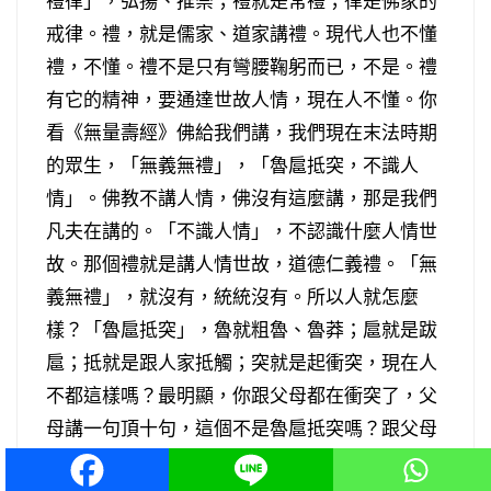
禮律」，弘揚、推崇；禮就是常禮；律是佛家的
戒律。禮，就是儒家、道家講禮。現代人也不懂
禮，不懂。禮不是只有彎腰鞠躬而已，不是。禮
有它的精神，要通達世故人情，現在人不懂。你
看《無量壽經》佛給我們講，我們現在末法時期
的眾生，「無義無禮」，「魯扈抵突，不識人
情」。佛教不講人情，佛沒有這麼講，那是我們
凡夫在講的。「不識人情」，不認識什麼人情世
故。那個禮就是講人情世故，道德仁義禮。「無
義無禮」，就沒有，統統沒有。所以人就怎麼
樣？「魯扈抵突」，魯就粗魯、魯莽；扈就是跋
扈；抵就是跟人家抵觸；突就是起衝突，現在人
不都這樣嗎？最明顯，你跟父母都在衝突了，父
母講一句頂十句，這個不是魯扈抵突嗎？跟父母
都這樣，跟其他的人更是這樣。