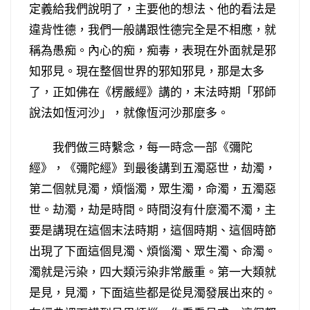
定義給我們說明了，主要他的想法、他的看法是
違背性德，我們一般講跟性德完全是不相應，就
稱為愚痴。內心的痴，痴毒，表現在外面就是邪
知邪見。現在整個世界的邪知邪見，那是太多
了，正如佛在《楞嚴經》講的，末法時期「邪師
說法如恆河沙」，就像恆河沙那麼多。
我們做三時繫念，每一時念一部《彌陀
經》，《彌陀經》到最後講到五濁惡世，劫濁，
第二個就見濁，煩惱濁，眾生濁，命濁，五濁惡
世。劫濁，劫是時間。時間沒有什麼濁不濁，主
要是講現在這個末法時期，這個時期、這個時節
出現了下面這個見濁、煩惱濁、眾生濁、命濁。
濁就是污染，四大類污染非常嚴重。第一大類就
是見，見濁，下面這些都是從見濁發展出來的。