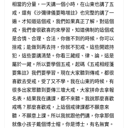
相當的分量，一天講一個小時，在山東也講了五
戒，還有《沙彌律儀要略增註》也完整的講了一
遍。才知道這個戒，我們如果真正了解，對這個
戒，我們會很歡喜的來學習，知道佛制的這個戒
是合情、合理、合法，你做不到的時候，你可以
捨戒；能做到再去持，你就不犯戒。這些開遮持
犯，這些要講清楚。你看三藏經、律、論，這是
屬於一藏。所以要學個五戒，起碼《五戒相經箋
要集註》我們要學習。現在大家聽到傳戒，都很
喜歡去受戒，受了又不學。我在山東的時候，有
很多出家眾聽到要傳三壇大戒，大家拼命去拿報
名表，結果我在講課，都不來聽。我說那麼喜歡
戒嗎？那麼喜歡戒，上這個戒律課都不願意來
聽，不願意上課。所以我就跟他們講，你拿那個
就像小孩子戴個博士帽，你是博士，有名無實。