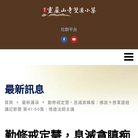
社群平台
最新訊息
首頁
最新講演
勤修戒定慧，息滅貪瞋痴｜佛說十善業道經
講記節要 第41‒50集｜悟道法師主講
勤修戒定慧，息滅貪瞋痴