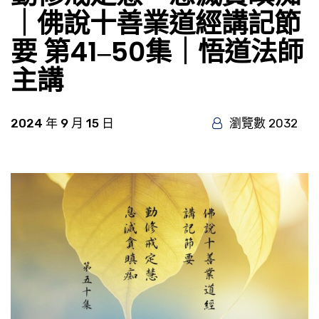
｜佛說十善業道經講記節
要 第41‒50集｜悟道法師
主講
2024 年 9 月 15 日
瀏覽數 2032