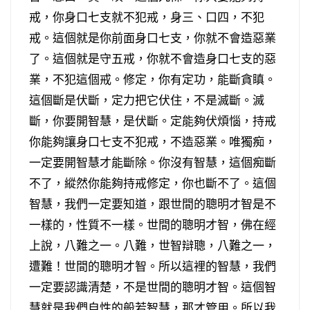
戒，你身口七支就不犯戒，身三、口四，不犯
戒。這個就是你前面身口七支，你就不會造惡業
了。這個就是守五戒，你就不會造身口七支的惡
業，不犯這個戒。修定，你有定功，能斷貪瞋。
這個斷是伏斷，定力把它伏住，不是滅斷。滅
斷，你要開智慧，是伏斷。定能夠伏煩惱，持戒
你能夠讓身口七支不犯戒，不造惡業。唯獨痴，
一定要開智慧才能斷除。你沒有智慧，這個痴斷
不了，縱然你能夠持戒修定，你也斷不了。這個
智慧，我們一定要知道，跟世間的聰明才智是不
一樣的，性質不一樣。世間的聰明才智，佛在經
上說，八難之一。八難，世智辯聰，八難之一，
遭難！世間的聰明才智。所以這裡的智慧，我們
一定要認識清楚，不是世間的聰明才智。這個智
慧就是我們自性的般若智慧，那才管用。所以我