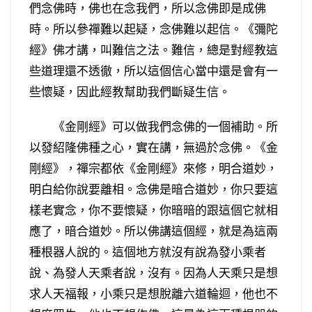
們念佛時，佛也在念我們，所以念佛即是成佛
時。所以參禪難以起疑，念佛難以起信。《彌陀
經》佛才講，叫難信之法。難信，總是對經教這
些道理還不透徹，所以這個信心當中還是會有一
些懷疑，因此經教幫助我們斷疑生信。
《金剛經》可以做我們念佛的一個補助。所
以發紹隆佛種之心，實在講，無過於念佛。《金
剛經》，禪宗都依《金剛經》來修，明合道妙，
明白給你說要離相。念佛是暗合道妙，你只要這
樣老實念，你不要懷疑，你暗暗的跟這個它就相
應了，暗合道妙。所以佛講這個經，就是為這兩
種根器人說的。這個地方就沒有說為發小乘者
說、為發人天乘者說，沒有。因為人天乘只是想
求人天福報，小乘只是想脫離六道輪迴，他也不