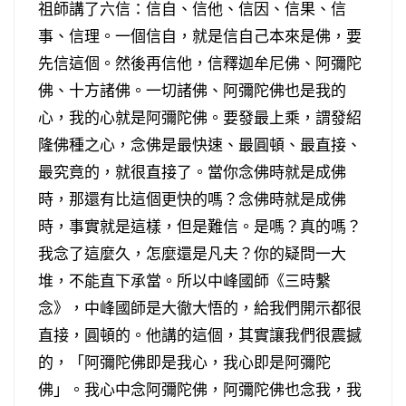
祖師講了六信：信自、信他、信因、信果、信
事、信理。一個信自，就是信自己本來是佛，要
先信這個。然後再信他，信釋迦牟尼佛、阿彌陀
佛、十方諸佛。一切諸佛、阿彌陀佛也是我的
心，我的心就是阿彌陀佛。要發最上乘，謂發紹
隆佛種之心，念佛是最快速、最圓頓、最直接、
最究竟的，就很直接了。當你念佛時就是成佛
時，那還有比這個更快的嗎？念佛時就是成佛
時，事實就是這樣，但是難信。是嗎？真的嗎？
我念了這麼久，怎麼還是凡夫？你的疑問一大
堆，不能直下承當。所以中峰國師《三時繫
念》，中峰國師是大徹大悟的，給我們開示都很
直接，圓頓的。他講的這個，其實讓我們很震撼
的，「阿彌陀佛即是我心，我心即是阿彌陀
佛」。我心中念阿彌陀佛，阿彌陀佛也念我，我