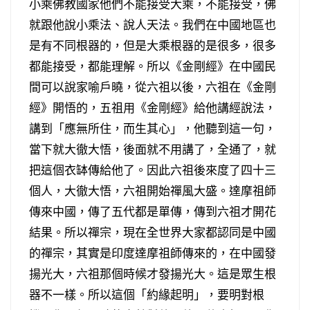
小乘佛教國家他們不能接受大乘，不能接受，佛
就跟他說小乘法、說人天法。我們在中國地區也
是有不同根器的，但是大乘根器的是很多，很多
都能接受，都能理解。所以《金剛經》在中國民
間可以說家喻戶曉，從六祖以後，六祖在《金剛
經》開悟的，五祖用《金剛經》給他講經說法，
講到「應無所住，而生其心」，他聽到這一句，
當下就大徹大悟，後面就不用講了，全通了，就
把這個衣缽傳給他了。因此六祖後來度了四十三
個人，大徹大悟，六祖開始禪風大盛。達摩祖師
傳來中國，傳了五代都是單傳，傳到六祖才開花
結果。所以禪宗，現在全世界大家都認同是中國
的禪宗，其實是印度達摩祖師傳來的，在中國發
揚光大，六祖那個時候才發揚光大。這是眾生根
器不一樣。所以這個「約緣起明」，要明對根