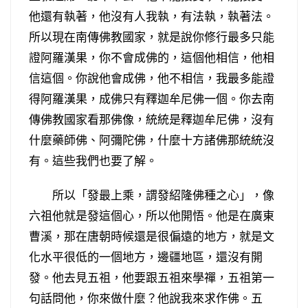
他還有執著，他沒有人我執，有法執，執著法。
所以現在南傳佛教國家，就是說你修行最多只能
證阿羅漢果，你不會成佛的，這個他相信，他相
信這個。你說他會成佛，他不相信，我最多能證
得阿羅漢果，成佛只有釋迦牟尼佛一個。你去南
傳佛教國家看那佛像，統統是釋迦牟尼佛，沒有
什麼藥師佛、阿彌陀佛，什麼十方諸佛那統統沒
有。這些我們也要了解。
所以「發最上乘，謂發紹隆佛種之心」，像
六祖他就是發這個心，所以他開悟。他是在廣東
曹溪，那在唐朝時候還是很偏遠的地方，就是文
化水平很低的一個地方，邊疆地區，還沒有開
發。他去見五祖，他要跟五祖來學禪，五祖第一
句話問他，你來做什麼？他說我來求作佛。五