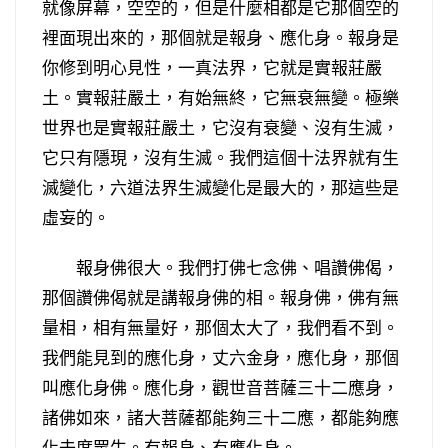
就像屏幕，空空的，但是什麼相都是它那個空的
裡面現出來的，那個就是報身、應化身。報身是
你修到明心見性，一真法界，它就是實報莊嚴
土。實報莊嚴土，有始無終，它無衰無變。極樂
世界也是實報莊嚴土，它沒有衰變、沒有生滅，
它只有隱現，沒有生滅。我們這個十法界就有生
滅變化，六道法界生滅變化是最大的，那這些是
虛妄的。
報身佛很大。我們打佛七念佛、唱讚佛偈，
那個讚佛偈就是講報身佛的相。報身佛，佛有無
量相，相有無量好，那個太大了，我們看不到。
我們能見到的應化身，丈六金身，應化身，那個
叫應化身佛。應化身，觀世音菩薩三十二應身，
諸佛如來，諸大菩薩都能夠三十二應，都能夠應
化去度眾生。有報身、有應化身。