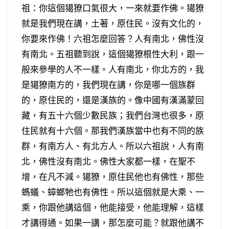
祖：你這個獦獠口氣很大，一來就要作佛。獦獠
就是我們現在講，土著，原住民。沒有文化的，
你要來作佛！六祖怎麼回答？人有南北，佛性沒
有南北。五祖聽到說，這個獦獠根性大利，跟一
般來參學的人不一樣。人有南北，你北方的，我
是獦獠南方的，我們現在講，你是哪一個族群
的，原住民的，還是漢族的。像中國有漢滿蒙回
藏，有五十六個少數民族；我們台灣也很多，原
住民就有十六個。那我們漢族當中也有不同的族
群，有南方人、有北方人。所以六祖說，人有南
北，佛性沒有南北。佛性大家都一樣，在聖不
增，在凡不減。獦獠，原住民他也有佛性，那些
螞蟻、蟑螂牠也有佛性。所以這個就是大乘、一
乘，你跟他講這個，他能接受，他能理解，這樣
才講得通。如果一講，那怎麼可能？就跟他講不