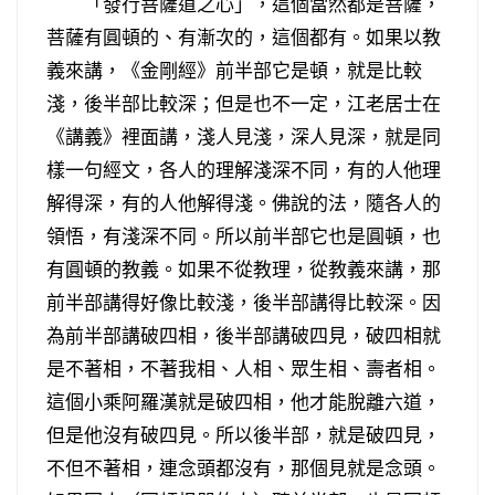
「發行菩薩道之心」，這個當然都是菩薩，
菩薩有圓頓的、有漸次的，這個都有。如果以教
義來講，《金剛經》前半部它是頓，就是比較
淺，後半部比較深；但是也不一定，江老居士在
《講義》裡面講，淺人見淺，深人見深，就是同
樣一句經文，各人的理解淺深不同，有的人他理
解得深，有的人他解得淺。佛說的法，隨各人的
領悟，有淺深不同。所以前半部它也是圓頓，也
有圓頓的教義。如果不從教理，從教義來講，那
前半部講得好像比較淺，後半部講得比較深。因
為前半部講破四相，後半部講破四見，破四相就
是不著相，不著我相、人相、眾生相、壽者相。
這個小乘阿羅漢就是破四相，他才能脫離六道，
但是他沒有破四見。所以後半部，就是破四見，
不但不著相，連念頭都沒有，那個見就是念頭。