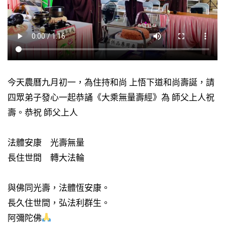
今天農曆九月初一，為住持和尚 上悟下道和尚壽誕，請
四眾弟子發心一起恭誦《大乘無量壽經》為 師父上人祝
壽。恭祝 師父上人
法體安康 光壽無量
長住世間 轉大法輪
與佛同光壽，法體恆安康。
長久住世間，弘法利群生。
阿彌陀佛