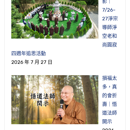
影｜
7/26–
27淨宗
導師淨
空老和
尚圓寂
四週年追思活動
2026 年 7 月 27 日
損福太
多，真
的會折
壽｜悟
道法師
開示