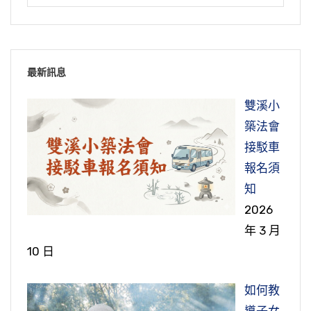
最新訊息
雙溪小
築法會
接駁車
報名須
知
2026
年 3 月
10 日
如何教
導子女