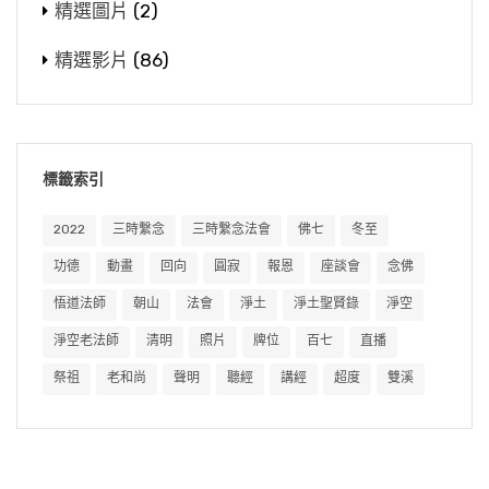
精選圖片
(2)
精選影片
(86)
標籤索引
2022
三時繫念
三時繫念法會
佛七
冬至
功德
動畫
回向
圓寂
報恩
座談會
念佛
悟道法師
朝山
法會
淨土
淨土聖賢錄
淨空
淨空老法師
清明
照片
牌位
百七
直播
祭祖
老和尚
聲明
聽經
講經
超度
雙溪