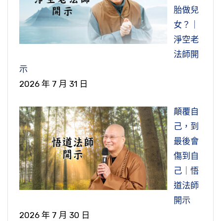
胎做兒
女？｜
淨空老
法師開
示
2026 年 7 月 31 日
顛覆自
己，到
最後會
傷到自
己｜悟
道法師
開示
2026 年 7 月 30 日