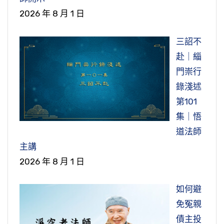
2026 年 8 月 1 日
三詔不
赴｜緇
門崇行
錄淺述
第101
集｜悟
道法師
主講
2026 年 8 月 1 日
如何避
免冤親
債主投