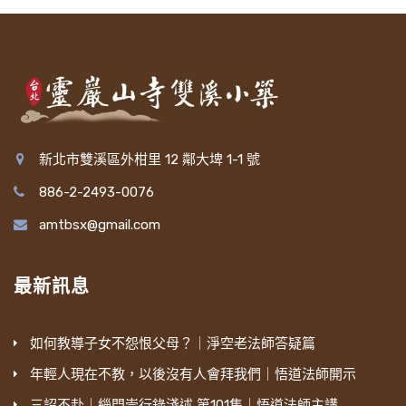
新北市雙溪區外柑里 12 鄰大埤 1-1 號
886-2-2493-0076
amtbsx@gmail.com
最新訊息
如何教導子女不怨恨父母？｜淨空老法師答疑篇
年輕人現在不教，以後沒有人會拜我們｜悟道法師開示
三詔不赴｜緇門崇行錄淺述 第101集｜悟道法師主講