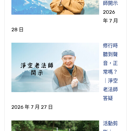
師開示
2026
年 7 月
28 日
修行時
聽到聲
音，正
常嗎？
｜淨空
老法師
答疑
2026 年 7 月 27 日
活動剪