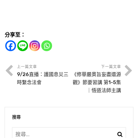
分享至：
上一篇文章
下一篇文章
9/26直播：護國息災三
《修華嚴奧旨妄盡還源
時繫念法會
觀》節要習講 第1-5集
｜悟道法師主講
搜尋