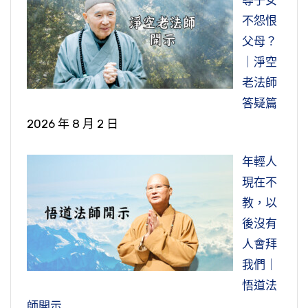
不怨恨
父母？
｜淨空
老法師
答疑篇
2026 年 8 月 2 日
年輕人
現在不
教，以
後沒有
人會拜
我們｜
悟道法
師開示