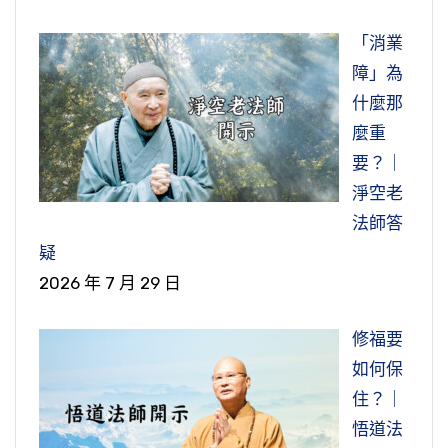
「消業
障」為
什麼那
麼重
要？｜
淨空老
法師答
疑
2026 年 7 月 29 日
修福要
如何保
住？｜
悟道法