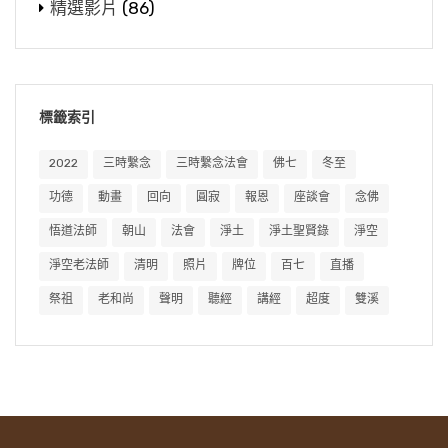
精選影片
(86)
標籤索引
2022
三時繫念
三時繫念法會
佛七
冬至
功德
動畫
回向
圓寂
報恩
座談會
念佛
悟道法師
朝山
法會
淨土
淨土聖賢錄
淨空
淨空老法師
清明
照片
牌位
百七
直播
祭祖
老和尚
聲明
聽經
講經
超度
雙溪