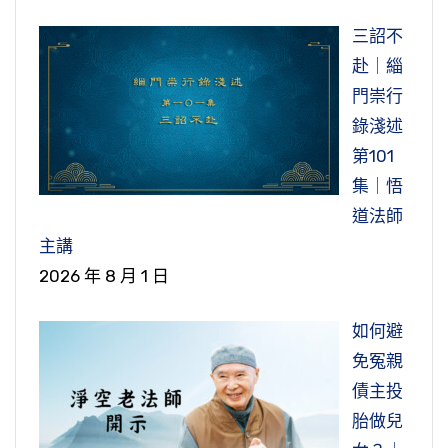
三詔不
赴｜緇
門崇行
錄淺述
第101
集｜悟
道法師
主講
2026 年 8 月 1 日
如何避
免冤親
債主投
胎做兒