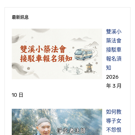
最新訊息
雙溪小
築法會
接駁車
報名須
知
2026
年 3 月
10 日
如何教
導子女
不怨恨