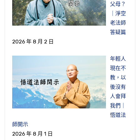
父母？
｜淨空
老法師
答疑篇
2026 年 8 月 2 日
年輕人
現在不
教，以
後沒有
人會拜
我們｜
悟道法
師開示
2026 年 8 月 1 日