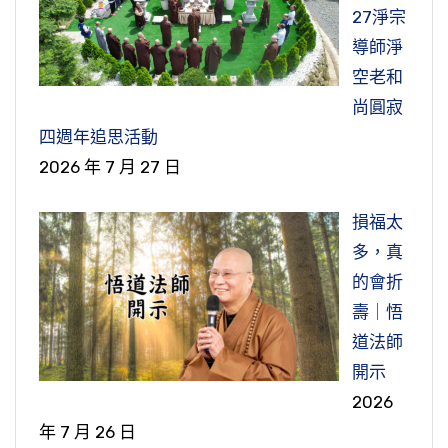
27淨宗
導師淨
空老和
尚圓寂
四週年追思活動
2026 年 7 月 27 日
損福太
多，真
的會折
壽｜悟
道法師
開示
2026
年 7 月 26 日