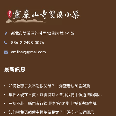
新北市雙溪區外柑里 12 鄰大埤 1-1 號
886-2-2493-0076
amtbsx@gmail.com
最新訊息
如何教導子女不怨恨父母？｜淨空老法師答疑篇
年輕人現在不教，以後沒有人會拜我們｜悟道法師開示
三詔不赴｜緇門崇行錄淺述 第101集｜悟道法師主講
如何避免冤親債主投胎做兒女？｜淨空老法師開示