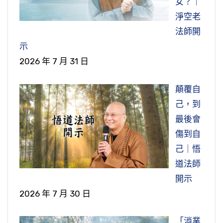
女？｜
淨空老
法師開
示
2026 年 7 月 31 日
顛覆自
己，到
最後會
傷到自
己｜悟
道法師
開示
2026 年 7 月 30 日
「消業