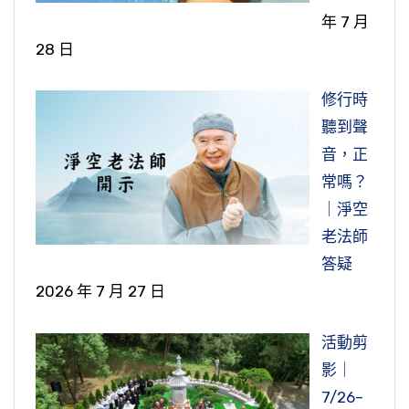
年 7 月
28 日
修行時
聽到聲
音，正
常嗎？
｜淨空
老法師
答疑
2026 年 7 月 27 日
活動剪
影｜
7/26–