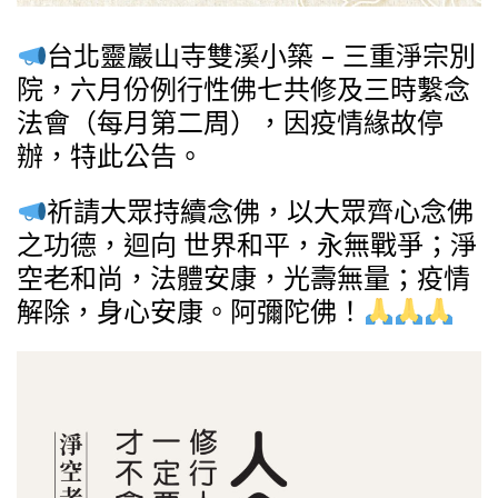
台北靈巖山寺雙溪小築 – 三重淨宗別
院，六月份例行性佛七共修及三時繫念
法會（每月第二周），因疫情緣故停
辦，特此公告。
祈請大眾持續念佛，以大眾齊心念佛
之功德，迴向 世界和平，永無戰爭；淨
空老和尚，法體安康，光壽無量；疫情
解除，身心安康。阿彌陀佛！