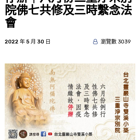
院佛七共修及三時繫念法
會
2022 年 5 月 30 日
瀏覽數 3039