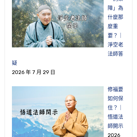
障」為
什麼那
麼重
要？｜
淨空老
法師答
疑
2026 年 7 月 29 日
修福要
如何保
住？｜
悟道法
師開示
2026