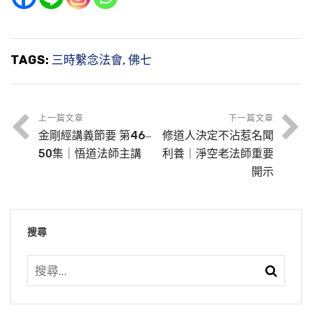
TAGS:
三時繫念法會
,
佛七
上一篇文章
下一篇文章
金剛經講義節要 第46‒
修道人決定不沾惹名聞
50集｜悟道法師主講
利養｜淨空老法師重要
開示
搜尋