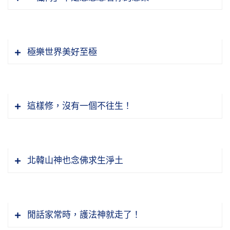
極樂世界美好至極
這樣修，沒有一個不往生！
北韓山神也念佛求生淨土
福報是隨著自己心量的大小，而現出大小。所以
閒話家常時，護法神就走了！
你的心量愈大，你修一文錢的功德，那個功德都