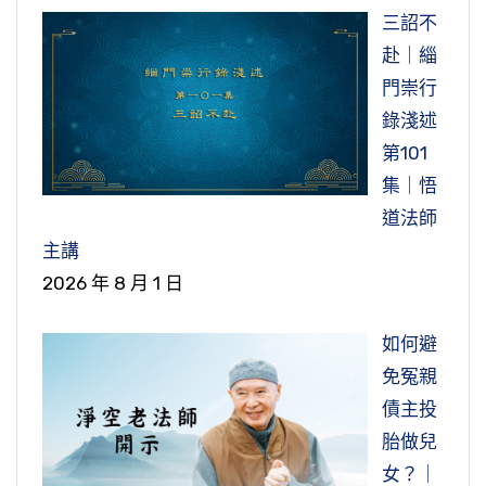
三詔不
赴｜緇
門崇行
錄淺述
第101
集｜悟
道法師
主講
2026 年 8 月 1 日
如何避
免冤親
債主投
胎做兒
女？｜