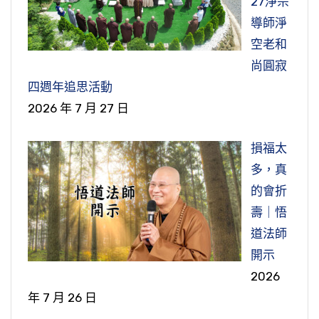
27淨宗
導師淨
空老和
尚圓寂
四週年追思活動
2026 年 7 月 27 日
損福太
多，真
的會折
壽｜悟
道法師
開示
2026
年 7 月 26 日