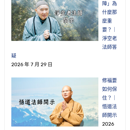
障」為
什麼那
麼重
要？｜
淨空老
法師答
疑
2026 年 7 月 29 日
修福要
如何保
住？｜
悟道法
師開示
2026