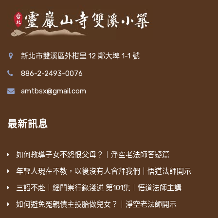
新北市雙溪區外柑里 12 鄰大埤 1-1 號
886-2-2493-0076
amtbsx@gmail.com
最新訊息
如何教導子女不怨恨父母？｜淨空老法師答疑篇
年輕人現在不教，以後沒有人會拜我們｜悟道法師開示
三詔不赴｜緇門崇行錄淺述 第101集｜悟道法師主講
如何避免冤親債主投胎做兒女？｜淨空老法師開示