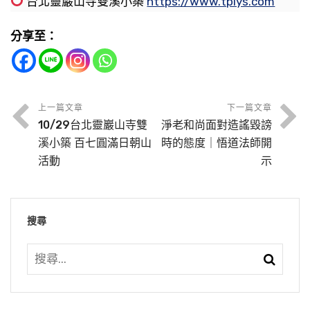
算是宿惡。你所造的這些惡業，一定要剷除，要
台北靈巖山寺雙溪小築
https://www.tplys.com
有過失，自己沒有過失就搞三途，就要墮三途。
節錄自：二零一二淨土大經科註（第三六五集）
你說我今天要發財，我想擁有一切財富，你能不
節錄自：對華藏淨宗學會四眾弟子開示
懺悔。不要以為懺悔是念念想著你的惡業，那就
我跟他們接觸，勸他們，上帝愛世人那個愛是抽
能夠天天見自己過而不見他人過，這個人水平是
能擁有整個地球？能。你能不能把整個地球變成
分享至：
錯了。為什麼？你想一遍就又造一次，天天想就
象的，上帝怎麼愛？上帝需要你們神職人員、你
往上升的。
黃金珠寶？能。你今天為什麼做不到？因為你有
天天造，你這個惡業怎麼能斷得了？所以不可
們的信徒，把上帝的愛變成自己的愛去愛世人，
執著，把你自性的德能全部障礙掉，你過得這麼
信、願、行，三資糧。你能夠抓住三資糧，你決
以。
把這個愛發揚光大，那就是上帝愛世人。我說我
我們要怎樣才能夠「不見他人過」？怎麼樣才能
苦；你要是恢復了，你跟阿彌陀佛一樣。你看他
定往生。往生極樂世界，這個法門無比殊勝，太
不是基督徒，我也不是天主教徒，我是世人，你
做到？要想真正做到，只有一個辦法，明理。你
上一篇文章
下一篇文章
住在極樂世界，釋迦牟尼佛給我們介紹萬分之
那怎麼樣叫懺悔呢？念阿彌陀佛就是懺悔。我心
10/29台北靈巖山寺雙
淨老和尚面對造謠毀謗
好了！而且是任何一個人，三根普被，利鈍全
愛不愛我？你要不愛我的話，你違背了上帝。所
把道理搞通了，事實真相搞明白了，你就曉得，
ㄧ，哪裡能介紹得完！
裡現在只有阿彌陀佛，惡念沒有了，這是真懺
溪小築 百七圓滿日朝山
時的態度｜悟道法師開
收。
以我跟他們聊天，跟他說上帝愛我。他說為什
一切眾生沒有過失，一切過失都在自己這一邊，
長春明續法師到此地來，給我們講了一個真實的
悔，諸位一定要明白這個道理。千萬不要在佛像
活動
示
麼？我是世人，上帝愛世人，我是世人；我也愛
一切眾生確確實實沒有過失。何以說一切眾生沒
極樂世界是什麼樣的身體？金剛不壞身，真的是
故事，就發生在去年四月間。北韓那邊一百多位
第一個條件，真信，真正相信有西方極樂世界，
面前訴苦，我造了什麼什麼罪業，佛菩薩你原諒
上帝，我也愛世人，所以上帝肯定愛我。反過
有過失？這個道理很難懂，你必須要了解事實真
無量壽，不是假的，永遠不衰老。你想不想要？
山神現在在念佛修淨土，告訴他們天上不安穩；
極樂世界有阿彌陀佛，我發心要親近他。願是求
我，你在佛菩薩面前又造一次；你一天念一遍，
來，我說上帝不愛你。他還嚇了一跳，上帝為什
相。事實真相是什麼？前面說過「觀法如化」，
你所居住的環境是七寶宮殿，我們今天這些珍珠
天上都不安穩，地上不能住，最好的地方還是西
搜尋
生，我願生淨土，我願意見阿彌陀佛，我願意到
就一天又造一次，你這個惡業永遠消除不了。
《感應篇》裡面有個故事，很值得我們警惕。這
麼不愛我？我說你愛上帝，你不愛世人，所以上
它哪有過失？
瑪瑙都做為首飾，寶貴得不得了；西方極樂世界
方極樂世界，山神說的。所以山神請他們廟裡的
西方極樂世界去作佛、去修行，這願。行就是一
是古時候，有一位參禪的老和尚，在入定的時候
帝不喜歡你。上帝愛我不愛你，我跟上帝志同道
是建築材料，遍地都是。黃金寶貴得不得了，極
所以佛教給我們，不要去懷念過去那些惡業，這
法師，這個老比丘尼，六十多歲常慧法師。常慧
句佛號，一句佛號念到底，腦袋空空什麼都沒
節錄自：大乘無量壽經（第一０六集）02-034-
看到兩位法師。定中看到兩位法師在談話，有許
合，你跟上帝唱反調。把理講清楚、講明白，裡
樂世界黃金是鋪馬路的，像我們這個世間柏油一
個心裡頭不可以有，使這個惡業的印象慢慢淡
法師沒有念過書，不認識字，十二歲出家，老修
有，就是佛號。才動念頭，第一個是妄念，第二
0106
多護法神圍繞著，站在旁邊。過了一會兒，這護
面也有些很懂道理，一講他真的明白，所以我們
樣，鋪馬路的。從這些地方你就想到那個富貴，
掉，慢慢沒有，這就消除掉了。常念阿彌陀佛。
行，德行非常好，山神尊敬她，想請她到北韓去
大乘教裡頭佛常講，一切眾生跟我們什麼關係？
個是阿彌陀佛。妄想、分別、執著才起來，就是