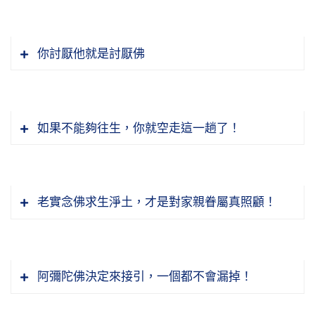
是遍虛空法界。佛在經上常常教導我們「心包太
虛，量周沙界」。我們起心動念不要為自己想，
我們就要曉得，一切法原本是融在一體的，迷了
你討厭他就是討厭佛
不要為自己家庭想，也不要為自己公司行號想。
之後自以為有一個我，好像從它分裂出來。佛在
出家人也不要為自己小道場想，那你的心量很
《楞嚴經》上有個比喻，把自性比喻作大海，把
小，你修的福很有限。起心動念要想到遍法界虛
我們眾生比喻作水泡，大海裡面的水泡，水泡
空界，一切諸佛剎土、一切眾生，你這樣的修
「因佛本願」，為什麼會有這種功德？四十八願
如果不能夠往生，你就空走這一趟了！
多，無量無數，就譬如萬法，能生萬法，萬法。
福，福報不可思量，無量無邊。無論在日常生活
裡頭阿彌陀佛曾經發願，說「見我光明，照觸其
迷了不知道自己是一體，裡面去分你我他，起了
當中，做很小很小的一點好事，看到貧窮困苦的
身，莫不安樂。慈心作善，來生我國」，彌陀有
妄想分別執著，這就變成十法界、變成六道、變
人，你布施一塊錢，你想到的是遍法界虛空界，
這個願，這個願兌現了。我們現在雖然煩惱業障
成三途，全是假的，沒有一樣是真的。真的是什
我們非常有幸，這一世當中得人身、聞佛法，不
老實念佛求生淨土，才是對家親眷屬真照顧！
你這一塊錢的功德就遍法界虛空界，真的隨你心
很重，我們能見到佛像，無論是雕塑的或者是彩
麼？真的就是常寂光，真的就是一體。如果我們
容易，又聞到淨土法門，又聞到持名念佛往生的
量。我做錯一樁事情，我起懺悔的心，這個懺悔
畫的，我們知道有佛，我們見到經本，這都是佛
從這個地方，把這個概念建立起來，我們承認，
法門，太難太難了。這個要是真正有機緣遇到了
的心也遍虛空法界，你說這功德多大。
光，佛光凝聚在這本書裡頭，佛光凝聚在這個像
我們肯定，我們的心量就拓開，我們的心量沒有
就要抓住，我這一生決定超越輪迴。六道裡面的
裡面，我們見像就見到佛光，我們展開經卷就接
「一切萬法無非自力他力，自攝他攝，千變萬
阿彌陀佛決定來接引，一個都不會漏掉！
一樣不包容。換句話說，你的煩惱、習氣，無始
事情，你喜歡都給你，我統統都放下了。我要什
節錄自：大乘無量壽經（第一三九集）02-034-
觸到佛光。能夠把經的意思看得懂，記在心上，
化，無量無邊」。這是事實真相，《華嚴經》上
以來的這業障一掃而空，全沒有了，用什麼方法
麼？我要信願持名往生淨土，不再造罪業了。不
0139
依教奉行，這就得佛光的利益。只要功夫不間
一句話，念老說了這麼多，《華嚴經》上說，一