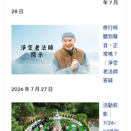
年 7 月
28 日
修行時
聽到聲
音，正
常嗎？
｜淨空
老法師
答疑
2026 年 7 月 27 日
活動剪
影｜
7/26–