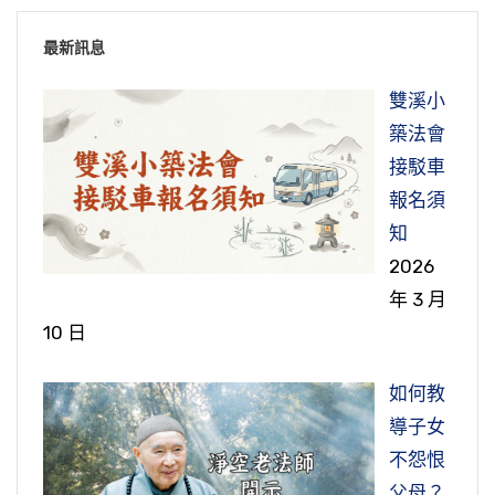
法神走了，他們兩個還繼續在談，沒多久一群妖
就變成好朋友。仁，中國人講仁人，「仁者，人
那是什麼？那是你自己家裡本來有的。
領導他們大家念佛。這個山神聽說還拜託天神幫
過去父母、未來諸佛。你怎麼能不敬？我們如果
南無阿彌陀佛，一句佛號取而代之，這真念佛
節錄自：無量壽經（第二十八集）02-012-0028
魔鬼怪來了，也是圍繞他的周邊。他們到底在談
也」，仁愛的仁，人一定要知道推己及人，我愛
最新訊息
忙，想把她帶走，帶到快要出邊境了，我們中國
說在日常生活當中，這個人我喜歡他，那個人我
人。臨命終時沒有一個不往生，真是一個人修，
真搞清楚、真搞明白，這個世間一點都不稀奇，
什麼？最初這兩個出家人在談佛法，護法神圍繞
我自己，一定要愛別人，愛別人要跟愛自己一
的護法神太厲害了，現大身，結果天神一看到，
討厭他，你討厭他就是討厭佛，你就是討厭過去
一個人往生，十個人修，十個人往生，一百個人
就像你是個大富大貴的家庭，你今天到這個地方
雙溪小
周邊；佛法談完之後，話家常，護法神沒有了；
樣，這就對了。
我們的緣都很深。所謂無緣對面不相逢，有這麼
天神走了，他們山神沒有辦法，才把法師放下
父母，這怎麼行？所以禮敬這一條你永遠修不圓
修，一百個人往生。關鍵，記住，看破、放下。
來旅遊觀光，看到這個地方的土著，戴一些銅的
築法會
最後談到名聞利養，妖魔鬼怪都來了。
深的緣分，希望更進一步，我們都能達到學習的
來，放在那個地方，長白山如來寺，距離她自己
滿，你欠缺太多！不但一切人，人是眾生，一切
節錄自：淨土大經科註（第一四六集）
首飾、錫的首飾，你看他覺得美得不得了，你一
接駁車
目標——西方極樂世界。如果不能夠往生，你就
你為什麼你不能成功？你沒有看破，你沒有放
住的那個道場一千多公里，很短的時間，山神就
動物都是眾生，那蚊蟲要來咬你，曉得牠是過去
念頭一轉，境界都變了。這不就是佛在經上常講
笑了之，你明白。確實極樂世界的人，不要說極
報名須
空走這一趟了。這個緣分非常稀有，難得遇到，
下。看破、放下是自己真正的冤親債主，只要有
把一個活人帶走，真的不是假的，這不是作夢。
父母、未來諸佛，我恭恭敬敬供養牠；你要是一
我們這個世界眾生之所以不能夠出離三界，就是
的「一切法從心想生」，天台大師給我們講的
樂世界，諸天的天人看我們世間的人多可憐。我
知
過去我們疏忽了。今天遇到這個緣分，使我們想
這個東西存在，我們這一生的功夫就白費了，多
巴掌打死了，這佛被你打死了，父母被你打死
情太重了，被這個情害了。情重了，怎麼樣？不
「百界千如」。我們一心向佛的時候，這個時候
們如果一念回光，我們就追上去了。
2026
到過去我們跟阿彌陀佛、跟本師釋迦牟尼佛，都
這個法師就問山神，她說：「你們作山神有多久
可惜！要放下。
了，這怎麼行？所以首先要有認知，你要認識，
能了生死，不能出三界。出了家，還牽掛著俗
佛法界現前，我們自己不覺得。你要曉得諸佛護
年 3 月
有很深厚的緣分，絕對不是偶然的，這一點我們
的時間？」他說：「三千多年。」法師又說：
特別是往生到西方極樂世界，你看凡聖同居土下
你要明瞭，然後你心裡頭就有了，真的是常常
家，這怎麼得了？這不得了！這是極大的錯誤。
念，佛到我們這個道場來，我們這個道場現在是
10 日
節錄自：淨土大經科註（第五回）第一集
要相信。
希望同學把生死看淡，把生死抓在自己手
「三千多年前，釋迦牟尼佛還在世，你為什麼不
下品往生是什麼境界？阿彌陀佛自己說的，絕對
念，「我要禮敬一切諸佛」。
你那個牽掛、那些憂慮都叫打妄想，對你的親
佛法界。為什麼是佛法界？大家心裡有佛，佛法
上，不是在閻王手上。在我自己手上，想去就
跟釋迦牟尼佛學？」「那個時候不相信」，不相
不是假話，下下品往生也是阿惟越致菩薩。這就
人，對你的兒孫，你能有幫助嗎？幫不上忙，乾
界現前。一個人心裡有佛，這一尊佛出現了，這
如何教
節錄自：澳洲淨宗學院餐後開示—看破是智慧，
去，想留就留，好！面對大眾同修，一同念佛求
信有什麼法子？現在才相信了。也非常值得我們
既然有禮敬，你還能害佛嗎？所以慈悲心從這個
是告訴我們，就怕你不到極樂世界，只怕不去，
著急。
個講堂裡面幾百個人，每一個人心裡都有佛，就
導子女
放下是功夫
生淨土，每天不缺功課。
啟示，現在是連鬼神都把天上人間看清楚了，所
地方油然而生，慈悲心是性德，你的性德就透出
真正到了極樂世界，最低的品位到那邊去，你的
現在大家不問，我也得要講。過年居士聚會，來
幾百尊佛出現。只有幾個人心裡有佛，其餘人一
不怨恨
以有很多人生天，山神現在看清楚，天他也不要
來了。大慈大悲沒有任何條件，為什麼？知道遍
真正想幫助他們，告訴他們老實念佛，求生淨
享受、你的智慧，你的神通、道力、享受跟七地
的朋友每年都減少。我們學佛的人警覺性比較
面念佛，一面還胡思亂想，真的還想到名聞利
父母？