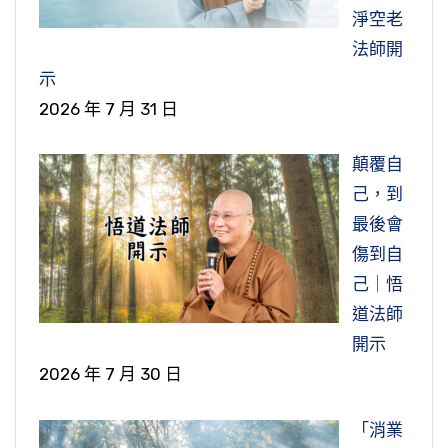
淨空老
法師開
示
2026 年 7 月 31 日
顛覆自
己，到
最後會
傷到自
己｜悟
道法師
開示
2026 年 7 月 30 日
「消業