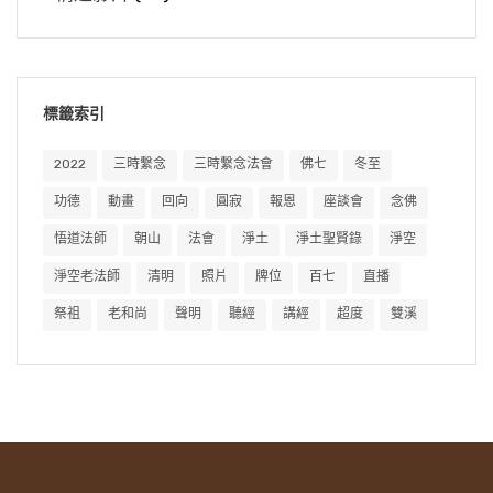
標籤索引
2022
三時繫念
三時繫念法會
佛七
冬至
功德
動畫
回向
圓寂
報恩
座談會
念佛
悟道法師
朝山
法會
淨土
淨土聖賢錄
淨空
淨空老法師
清明
照片
牌位
百七
直播
祭祖
老和尚
聲明
聽經
講經
超度
雙溪