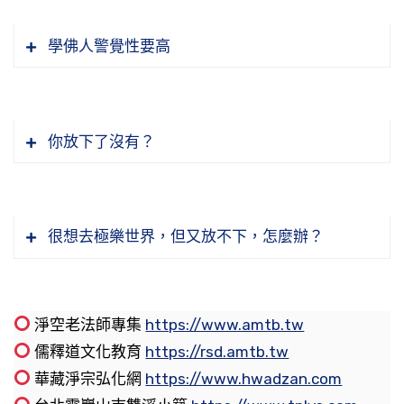
能做到？就這一句佛號。你真正了解佛號的含
往生淨土，哪一天不造業？哪一個時辰不造業？
斷，長時間的薰習，一年一年的薰習，我們在這
切萬法無量因緣成就。這個地方也是說無量因
義，你念這句佛號，你的心跟佛號完全相應，就
打個妄想就是造業。人在做，起心動念，佛菩薩
我們看各個宗教，佛法，古人有問，佛法是什
學佛人警覺性要高
些典籍裡面得到的信息，大概要多少時間？一般
緣，說得更清楚，無非自力、他力。自力是因，
能產生這麼巨大的力量，回歸一體了。
全都知道，一個都瞞不掉。不僅僅說是人在做天
麼？老和尚解答的很簡單，佛法是「慈悲為本，
人很精進，真正用功努力，精進不懈，大概三
他力是緣，沒有自力，他力幫不上忙，你自力
在看，你想些什麼，不要認為沒有人知道，修行
方便為門」。佛法的根本是慈悲，慈悲就是愛，
年。《淨土聖賢錄》、《往生傳》裡面我們看到
強，他力也強，自力弱，他力也弱。堅強信心念
節錄自：淨土大經科註（第二一八集）
證果的人沒有一個不知道。不說你，憐憫你，你
理智的愛，這裡頭沒有情識，這個好。基督教的
的，一半以上，大概到三分之二，那些念佛人都
佛求生淨土，我們那個心堅強，佛加的力量也堅
你們有沒有發心我在一生當中要想成佛？你有這
你放下了沒有？
可憐，無知，造作罪業，將來受果報，到受果報
經典，聖經《新舊約》，這部經典是三個教共
是三年往生。不可能是三年壽命就到了，這個話
強。不但阿彌陀佛加持你，一切諸佛都加持你，
個念頭，那你就是發菩提心了。怎樣成佛？念佛
的時候後悔，遲了。
用，猶太教是依《舊約》，基督教是依《新
我不相信。為什麼三年能往生？雖有壽命，不要
為什麼？「十方三世佛，共同一法身」。我們發
往生淨土，你就成佛了。一點都不假，發這個心
約》，天主教是《新舊約》都學，經典的核心還
了，我有本事見佛，我就要求我趕快去。捨壽往
心成佛，一切諸佛都歡喜，一切諸佛都來幫助我
才叫發菩提心。那過去沒發，學佛之後也有沒有
所以淨宗法門一定要抓住。這個世間假的，《般
是愛，「神愛世人，上帝愛世人」。這三個教，
我們為什麼會造口業？找它的原因，你之所以會
很想去極樂世界，但又放不下，怎麼辦？
生的人太多太多了，這些人真正聰明，真有智
們，一點都不假。
發，現在聽了，發了，你們發了沒有？沒發，現
若經》上告訴我們，「一切法無所有，畢竟空，
不管哪個教，決定遵守這個教誡。上帝愛世人，
造口業，你就是「見他人過」，你才造口業；你
慧，為什麼？極樂世界環境好，真正是心想事
在發。一定要發成佛的心，這一生當中決定要成
不可得」；「凡所有相，皆是虛妄」、「一切有
可是問題怎麼樣？人不愛世人，那就跟教義相違
如果是哪一天不見他人過，六祖講的「不見世間
節錄自：淨土大經科註（第五一五集）
成、事事如意、自在無礙這麼樣的環境，學習、
就，有堅決的意念。
為法，如夢幻泡影」，大乘經教上講得太多了，
背了。我們要認真去思惟，我們沒有把上帝愛世
過」，你就決定不造口業了。真正修行人跟我們
修行沒有障礙，沒有間斷。老師好，同學好，老
「若有宿惡」，宿惡就是過去所造的惡業，或者
淨空老法師專集
https://www.amtb.tw
聲聲喚醒我們。我們還沒有離開這個世間，還住
人那個愛變成自己的愛，問題在這裡。上帝的愛
一般凡人不一樣，凡人天天見別人過，真正修行
節錄自：無量壽經（新加坡二次宣講）第二十九
師是阿彌陀佛，到極樂世界每個人的感觸都是阿
是前生的、多生多劫以前的，或者是這一生造
儒釋道文化教育
https://rsd.amtb.tw
在這個世間，就應該給一切眾生做最好的榜樣，
是他的愛，不是我的愛，我的愛跟上帝的愛不一
人跟我們相反，他天天見自己過，不見別人過；
集
彌陀佛每天對我說法。
的；這一生造的，在沒有聞到這個法門以前，也
華藏淨宗弘化網
https://www.hwadzan.com
像海賢老和尚。
樣，麻煩就出來了。
我們凡夫是天天見別人過，不見自己過，自己沒