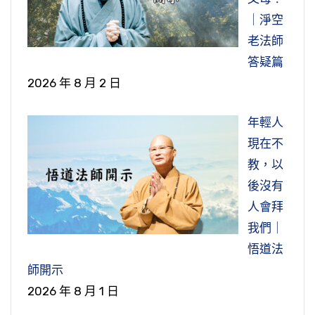
娑婆苦，又何必要留戀？你對於娑婆留戀，
去了，他要到極樂世界去。現在這八個山神，因
法界虛空界跟自己是一體。
土。真正老實念佛求生淨土了，人家一看，你是
菩薩一樣。這個法門叫難信之法，真難信！但是
高，什麼時候該來到我？這不是不吉利，這是事
養，我們這個佛堂，護法神少，妖魔鬼怪多，護
｜淨空
所以你才怕死；對於娑婆不留戀，不怕了。快快
為法師請不動，他也沒有臉回去見人，所以現在
菩薩的眷屬，諸佛護念，龍天善神照顧，比自己
我們相信，佛不打妄語，佛不說假話，佛說的肯
實，我們必須要知道，要早做準備。同時在這段
法神跟妖魔鬼怪都在。還好他們不吵架，他們也
老法師
樂樂把這句佛號念好，阿彌陀佛決定來接引，一
節錄自：大乘無量壽經第一六七集
統統留在長春老法師這個道場，叫百國興隆寺，
我們今天說實在話，第一個目標，唯一的目標，
照顧的周到。哪有菩薩眷屬，護法善神不照顧
定是真的，不是假的，我們真幹，那你就真的得
時間裡面，我們看到往生的，預知時至有好幾
不鬧事情，相安無事。這些境界在明眼人看起
答疑篇
個都不會漏掉。信心決定一切，這個重要！
在這個道場作護法神，皈依三寶，跟著老法師一
只有這個目標，這是能走得通的，就是求生西方
的？沒有這個事情，那叫真照顧，真的有人有好
到。
位，很難得！年歲大了，身體不好，萬緣放下，
來，很清楚、很明白。
2026 年 8 月 2 日
起修淨土。
極樂世界，其他的都不要去想了；其他的你想，
多佛菩薩善神去照顧。我們自己一心掛念著，佛
大家身體比我好，要用功、要努力。要看到
就是一句佛號念到底，最後都感應到阿彌陀佛來
節錄自：淨土大經解演義（第九十三集）
說個老實話，都叫妄想。你如果不信的話，你仔
菩薩也不照顧，善神也不照顧了；不但不照顧他
節錄自：大乘無量壽經五十一集
阿彌陀佛在極樂世界歡迎我們，我們見到無限的
年輕人
接引。看到極樂世界，來跟我們說他的狀況，我
這個道場也是念《無量壽經》，也是佛號晝夜不
細去想一想，是非人我，你放下了沒有？名聞利
們，連我們自己也不照顧了，這個虧才吃大了。
歡喜，一生的願望總算是圓滿了。
現在不
們聽了很歡喜。
間斷。我們聽到這個訊息，心裡面非常振奮，堅
養，你放下了沒有？貪瞋痴慢，你放下了沒有？
世間愚人很多，不曉得這個事實真相，那是真正
教，以
定我們的信心。
活在這個世間，活一天幹一天，活兩天幹兩
如果這些統統都沒有放下，你不是在痴想，打妄
可憐。
節錄自：澳洲淨宗學院餐後開示
後沒有
天。往生極樂世界，同學會跟著阿彌陀佛一同來
想嗎？除了老實念佛，還有哪一條路可走？真的
節錄自：大乘無量壽經（第七十五集）
人會拜
到達西方極樂世界了，得到阿彌陀佛無比殊勝的
接引，所以幫助同學助念功德很大，我去接他，
想通了、想明白了，萬緣放下。
我們｜
加持，你立刻就可以回到娑婆世界來，那個時候
他也來接我，絕不落空，絕不是假的。
悟道法
節錄自：往生咒講記（第三集）
你可以照顧你的家親眷屬。
師開示
節錄自 法音宣流-第6集
2026 年 8 月 1 日
節錄自：往生咒講記第三集