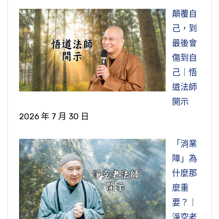
顛覆自
己，到
最後會
傷到自
己｜悟
道法師
開示
2026 年 7 月 30 日
「消業
障」為
什麼那
麼重
要？｜
淨空老