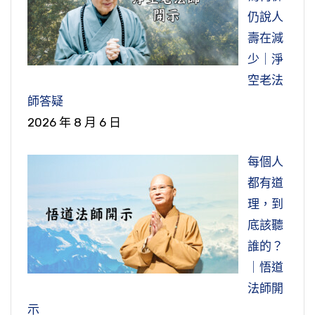
我說正好幫助妳念佛，妳就不操心了，妳讓他去
六祖惠能大師說：「若真修道人，不見世間
人很多，你把十善業道，不要講別的，這是最普
人知道，在上海還有他的老朋友，過去他同事，
仍說人
門，一句阿彌陀佛全部包括。這個法門確確實實
多好！不但沒有怨恨，感謝她，要不然妳要照顧
過。」真正的修行人，並不是不知道別人的過
通的、最通俗的拿來對照一下，現在這個社會上
其中有一兩個人知道這個情形，妳們去問問他就
壽在減
是無上法門，是讓一切眾生，男女老少、賢愚不
妳的先生，妳念佛功夫不得力，有這麼一個好人
失，而是不把別人的過失放在心上。
在哪裡修？日常生活當中修。生活都不要著相，
的人，誰不幹殺盜淫？誰不妄語、兩舌、綺語、
好了。於是，這個四姨太就去找他先生的老朋
少｜淨
肖，乃至於犯了五逆十惡、毀謗大乘之罪，只要
來幫助妳，好事，菩薩！世間事情沒有絕對的是
隨緣，隨緣就好，不要去攀緣，攀緣，我又想這
惡口？誰沒有貪瞋痴？五逆十惡必墮地獄，這十
友。從前人厚道，你做惡事，人家都不說。結果
空老法
懺悔都能往生。你再找這個法門找不到了，只有
節錄自：自利利他 端在生活中力行——「戊戌年
非對錯，沒有，都在自己一念之間，一念覺悟
些、又想那些，叫攀緣。一切是恆順眾生，你們
惡擺在面前，我們細心觀察，一一來對照，太可
他家人找來之後，那個老先生就講，是有這麼一
師答疑
這一門，不能不知道。
新春護法義工團拜感恩宴」談話
了，人人是好人，事事是好事，都在一念之間，
說怎麼好都好，沒有一樣不好。為什麼？我來作
怕了！
樁事情。但是他究竟吞沒多少錢，那就不知道，
2026 年 8 月 6 日
在現前我們要想修福，佛在經上告訴我們，我們
就看你念頭怎麼個轉法。
客的，兩天就走了，所以什麼都好，樣樣都好。
真難遇到，開經偈上說「百千萬劫難遭遇」，彭
就沒人曉得了。
要相信，這不信就不行，用什麼修福？念阿彌陀
最重要的是要回頭看看自己，自己有沒有犯戒？
到地球上來是作客的不是做主的，客隨主便，主
際清居士說「無量劫來希有難逢的一天」，我們
每個人
節錄自：淨土大經解演義（第九十三集）02-
佛。阿彌陀佛一句接一句的念下去，這個福報無
有沒有造作？有則改之，無則加勉，還來得及。
墮阿鼻地獄，通靈的人找不到。你想想看，做了
人說什麼都好，都歡喜。
這一天遇到了，那是多大福報、多大的善根。遇
都有道
039-0093
量無邊。台灣這個地區人人都念佛，決定不會有
只要你一口氣沒斷，真正懺悔回頭，信願行三資
這些惡事，雖然天天拜佛、念經補償，還是沒
到沒有把它掌握到，還是半信半疑，還放不下世
理，到
災難。眾生造業是非常嚴重，感召來的災難，只
菩薩到這是修行，修什麼？到這來修隨緣妙用，
糧具足，阿彌陀佛慈悲，會來接引你。
用，還是要受果報。當時造罪業的時候不曉得，
間名聞利養，對這個世界還有留戀，你就錯過
底該聽
要把我們念頭換成佛號，就有救了。
隨緣是恆順，一切都順大家；妙用是不著相，不
墮落惡道之後後悔莫及，來不及了。這是朱老居
了。要真放下，要真修福，把所有一些功德都迴
誰的？
起心不動念、不分別不執著妙用，真實智慧。事
士告訴我，有這麼一樁事情，他親眼看見的。
向求生極樂世界，這個世間我什麼都不要，我才
節錄自：發大誓願（第五集）
｜悟道
情與你不相干，你的心是清淨的，清淨心生智
能平平安安、穩穩當當的往生。
法師開
節錄自：大乘無量壽經（第五十二集）
慧；這個事情與你相干，你的心是染污的，染污
示