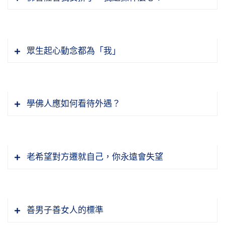
常殊勝。開會的當中，所接觸的佛教、非佛教
的，對我都有很好的好感。因為像我這樣大的年
齡參加這個活動的很少。參加聯合國這個會議裡
面的成員，年齡最高的，我看沒有超過七十歲，
眾生起心動念都為「我」
都是些年輕人。但是他們這些人站在我旁邊比我
老很多。有一位日本的大德，吃飯的時候坐在我
旁邊，他很仔細的看，我說：你看什麼？他說：
學佛人應如何看待外遇？
我看你一年比一年年輕。他說：你有修行！我很
慚愧，我沒有修行。他也是個法師，他小我兩
歲，今年七十六，身體還算不錯，但是看起來比
我就老很多。
老希望對方遷就自己，你永遠會失望
我常常跟大家介紹日本的一個科學家，江本勝博
士，他這些年研究水的結晶很有成果。我這一次
特地去拜訪他，參觀他的實驗室。他今年六十
善男子善女人的標準
歲，看到我非常羨慕，他說：法師，你平常怎樣