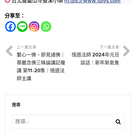
所有煩心的事情統統把它丟掉、放下，把它捨棄
台北靈巖山寺雙溪小築
https://www.tplys.com
帶著錢去賑災。他把賑災的錢吞沒了，所以在災
蚤、有蒼蠅，有這些東西，老和尚到裡面去一
我們眾生統統在迷，不曉得事實真相，起心動念
去炸魚，炸藥爆發之後，魚是成千上萬條，牠不
掉。你一定要知道，這個世間沒有一樁事情值得
節錄自：淨土大經科註（第二一八集）
區裡面許許多多的人得不到衣食，餓死、凍死了
住，這些東西都搬家、都走了。由此可知，修養
都為「我」，這個很糟糕。所以這個念頭存在，
是被炸死，是震動震死的。我過去跟著我父親打
分享至：
煩心的，為什麼？世間人逃不出命運，命裡面都
很多人。民國成立之後，清朝亡國了，這些人就
自己的德行重要，有牠們在擾亂，是自己道德不
八萬四千法門任何一個法門，都不能成就。可是
獵打了三年，我記得我是十六、十七、十八這三
給你注定了，你還要操什麼心？學佛，我們這一
做了寓公，住在外國租界裡面，很有錢。那時候
夠，沒道德，牠才會擾亂。真正肯修勇猛精進，
求生西方極樂世界行，他可以帶業往生，只有這
年。讀這一段經文，我自己的父親報應就是這
生一切佛菩薩替我安排了，我還操什麼心？如果
我記得劉素雲居士有個報告，一個女同志在她面
做了貪官，還算不錯，還有一點良心發現，自己
你的道德有沒有成就？看看這些小動物還有沒
個法門能成就。然後你才真正體會到，為什麼那
樣。他是四十五歲走的，走的時候是驚狂喪命，
我要操心，佛菩薩就不安排了，那我可麻煩了，
前告狀說她先生有外遇。她告訴這個女同志，她
知道幹下這個錯事，所以晚年到處燒香，到處拜
上一篇文章
下一篇文章
有？如果果然沒有了，證明你修行有功夫了。還
些法門我們學了沒有用處，我執破不掉！你不相
我親眼看到這個情形，那是現世的果報。他病發
繫心一佛，即見諸佛｜
悟道法師 2024年元旦
樣樣事情都要自己操心，累死了。統統交給佛菩
說「那是妳的丈夫，有外遇，你要曉得丈夫兩個
佛，修橋補路，盡幹好事，社會上稱他為大善
有這些東西干擾，你功夫不夠。你看看真正修行
信試試看，你去參禪，哪一天能破我執？破我
的時候瘋狂，人瘦得皮包骨頭，力氣之大幾個人
華嚴念佛三昧論講記複
談話｜新年新氣象
薩，我只乖乖的聽話，天天念經、天天學佛就行
字怎麼解釋？丈是一丈遠，一丈之內是你的丈
人。錢從哪裡來的？吞沒賑災之款來的，當了大
人他不責備外境，一切回歸到內心，回歸到自
執，你就得禪定了，就超越三界了。我執要是破
我們自己犯了過失，希望別人饒恕我們，不要追
都攔阻不住。看到水往水裡面鑽，看到山就往山
講 第11‒20集｜悟道法
了，做個好學生。佛菩薩是褓姆，他來照顧，我
夫，一丈之外就不是的，妳管他幹什麼？」這是
善人。這樣過了幾年，他死了。
己，我自己不善，牠們來擾亂、來侵犯是應該
不掉，禪定功夫再高，還是在六道；你盤腿面
師主講
究，那我們就首先饒恕別人，他做什麼樣對不起
上跑，所以想到是打獵的果報。
們千萬不要越權，不要管他的事情，你就得大自
勸人放下，不要自尋煩惱。
的，不足以為怪。所以這是應當要戒除的。
壁，一坐可以坐三個月，一坐可以坐一年，都不
我的事情，也要饒恕他，不要放在心上，不要放
死了之後，家裡人很傷心。他的姨太太有好多
在了。
我讀這個經文之後，就發心吃長素，知道殺業太
出定的，你將來也不過是色界天無色界天而已，
在口上，時間久了，他知道我們這樣對待他，這
同樣一個道理，我們把它引申出來觀察，你這個
個，聽說是第四個姨太太非常想念他。正好那個
節錄自：地藏菩薩本願經（第二十集）
你看看佛經一切經裡面，你常常念到「善男子善
重，親身經歷的，所以感觸非常深。然後看到佛
搜尋
出不了三界。原因在哪裡？我執沒破。難！太不
就能化敵為友，冤家對頭變成最親密的朋友。都
節錄自：大乘無量壽經（第一三九集）
身體，一口氣沒斷活著，是自己的；一口氣不來
時候在上海有一個法國人通靈，可以把你家裡亡
女人」。那個善是什麼標準？小乘裡面的標準就
法裡面所說的，一切眾生無始劫來因果循環，這
容易。
在自己，不在對方。要想著對方來遷就我，做不
了，不是我的。你穿在身上的衣服是你自己的，
故人的靈魂找來跟你談話，收的費用很高。她聽
是十善業道，斷十惡，修十善，這樣的男子女人
經上講的因蔓不斷，生生世世互相酬償沒完沒
到，你永遠會失望；我要遷就他，問題真能化
你放在衣櫃那裡那不是你的。你住的房子，你今
到有這麼一樁事情，就去找這個通靈的法國人。
是佛在經典裡面所稱讚的，最低的水平！再提升
我們想想，一切法門破我執這麼難，只有回過頭
了。雖然是無知造作的罪業，不能說無知就沒有
解。
佛號不間斷，不管功夫淺深，沒有關係，只要佛
天住在這個房子是你自己的，你離開房子，那不
錢他收了，找了好久找不到，他就覺得非常奇