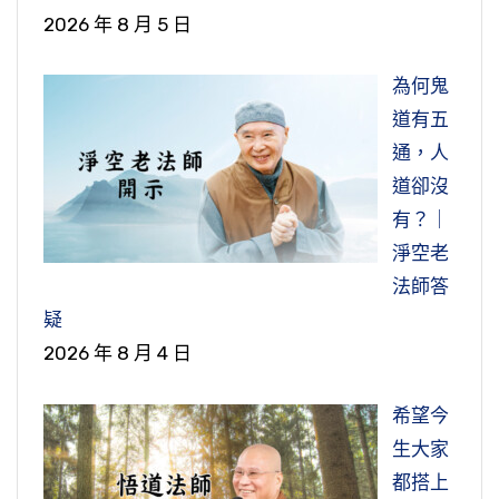
的心生煩惱，不生智慧。所以對這個世間要放
這個世間有絲毫貪戀，警覺性來了，我到不了西
2026 年 8 月 5 日
下，要捨得乾乾淨淨，我們就得大自在了。
方極樂世界去，我這裡頭有罣礙。一定要捨得乾
乾淨淨，隨時可以走，阿彌陀佛現在來，我現在
為何鬼
節錄自：二零一二淨土大經科註（第一九四集）
就走了；還有什麼牽掛的，你就走不了了。多少
道有五
念佛人不能往生，原因在此地，我們看得清楚、
通，人
看得明白。你不走是你的事情，我決定要去，我
道卻沒
決定不再留在此地。
有？｜
淨空老
節錄自：二零一二淨土大經科註（第一四四集）
法師答
疑
2026 年 8 月 4 日
希望今
生大家
都搭上