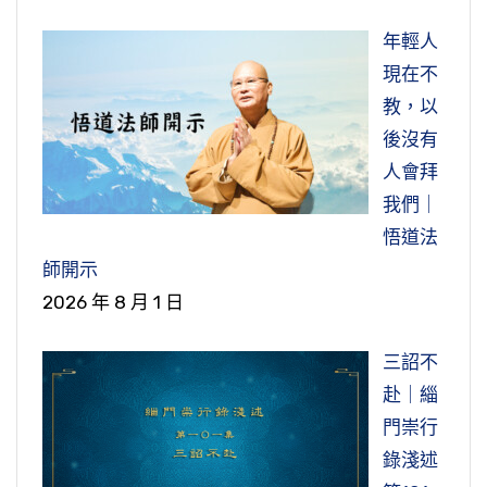
年輕人
現在不
教，以
後沒有
人會拜
我們｜
悟道法
師開示
2026 年 8 月 1 日
三詔不
赴｜緇
門崇行
錄淺述