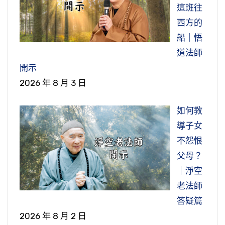
這班往
西方的
船｜悟
道法師
開示
2026 年 8 月 3 日
如何教
導子女
不怨恨
父母？
｜淨空
老法師
答疑篇
2026 年 8 月 2 日