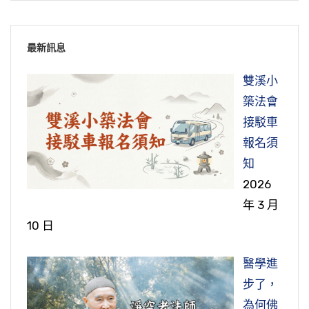
一級，那就是「受持三皈，具足眾戒，不犯威
來再老實念佛。雖然老實念佛，那個「我」的觀
果報，無知一樣有果報。如果學了佛之後，明白
號不間斷，最後一聲是阿彌陀佛走的，沒有一個
是你自己的。你口袋裡裝的多少錢，在你口袋是
怪；然後再告訴她，他說：我絕對不是欺騙妳，
儀」，這是佛法裡面的善男子善女人。具足斷惡
念愈淡愈好，為什麼？將來到西方極樂世界的品
節錄自：二零一二淨土大經科註（第一七五集）
這些道理，再去造作是犯兩重罪，就是再加上破
不往生。這個法門叫易行難信的法門，很容易
你自己的，銀行不是你自己的。如果我們能作如
我真找不到。他說：如果妳親戚朋友當中有新過
修善，具足十善業道，不犯十惡，這是世間的善
最新訊息
位高。所以平常起心動念，多替別人著想，多替
戒罪。
修，很難相信。一般人認為這個太容易了，怕它
是觀，清淨心很快就現前，這都是跟你講真話，
世的，我收一半的錢，我替妳找出來，給妳做個
男子善女人，不是佛法的。佛法裡面，具足三皈
臨命終的時候一時糊塗，最後一念還是貪瞋痴，
社會想，多替佛法想，不要想自己。大家都好，
不可靠，不敢相信它，這就沒有辦法。夏蓮居老
不是講假話。放下，叫你時時刻刻觀想，你自然
雙溪小
證明，讓妳相信。她聽了這個話之後半信半疑。
節錄自：地藏菩薩本願經（第十四集）
五戒，包括出家所有一切戒律，小乘的善男子善
這個人就墮三惡道。能不能往生，決定在最後一
我當然好；大家都不好，我一個人好，也保不
居士第一次看到《無量壽經》，生大歡喜心，手
就能放下。
築法會
女人的標準；發菩提心，那就是大乘的善男子善
念是不是念阿彌陀佛，最後一念念阿彌陀佛，這
住，災難就來了，嫉妒障礙侵害的統統來了。所
正好她先生大兒子死了（不是她生的），她就找
舞足蹈，那歡喜無法形容，三、四天。為什麼？
接駁車
女人，菩提心跟菩提道就相應了，那就是大乘的
個人是決定往生。所以凡是往生的人，無一不是
以念念為眾生，這個就是作善，為道作善。
這些拉雜東西放下之後，佛號才提得起來，那是
大少奶奶來，請這個法國人去找，果然沒有一會
他自己知道，生生世世沒有遇到這個法門，自己
在日常生活當中，唯一的一個希望，就是希望阿
報名須
善男子善女人。佛說得很清楚、很明白，就怕我
大善大福，善福才能往生。最後一念念阿彌陀
真的，為什麼？帶得走的，我在這裡命終的時
兒找到了。找到，就附在一個人身上，說話的音
還在六道裡頭搞輪迴，這一生遇到這個法門，可
彌陀佛來接引我，什麼時候來我什麼時候就跟他
知
節錄自：無量壽經（第二十八集）02-012-0028
們自己錯會了意思，自己惡念紛飛，嘴裡頭能講
佛，大善、大福報，他到極樂世界去作佛了。
候，那個地方到極樂世界去了。最後這一剎那如
聲跟大少爺聲音完全相同。他們就問他，「你死
了不得！我這一生得救了，決定成佛了，所以發
去。他不來，我們在這等他，怎麼等？念佛等
2026
一點、講幾句佛法，就以為自己是善男子善女
果把佛號忘掉，還迷戀這些東西，你就又搞六道
後的狀況」，他都說了。然後就問他，她說：你
大歡喜心，是這麼個道理。
他，弘經等他。也就是說，把這個法門普遍的介
年 3 月
可是我們如何能夠保住，自己最後一念是念佛？
人，這個犯的錯誤就太大了。對於佛法信不信？
修行在哪裡修？在日常工作、生活當中修，在擔
輪迴了，往生西方的機會不就錯過了嗎？那才叫
爸爸怎麼會找不到？他說：爸爸？聽說他墮地獄
紹給一切有緣眾生，希望大家都知道，希望大家
10 日
這是我們現在最重要的課題。我們在念佛堂，日
自己以為信，實際上沒有信。
任義工的時候修。重點是必須知道：修行是修自
節錄自：淨土大經科註（第四回）（第四九五
真可惜！
了。這個外國人講，地獄他沒辦法，他找不到
都照這個法門修學，這個法門無比殊勝。
夜不間斷的念，為什麼？訓練、練習，希望在臨
己，不是修別人。凡事只要求自己，不要求別
集）
了。她說：他是個大善人，一生盡做好事，天天
醫學進
節錄自：大乘無量壽經（第一三五集）
命終時用得上。
像那個女同志在劉居士那裡告狀，我也遇到過。
人；只求自己跟別人和諧，不求別人跟我和諧，
就像阿彌陀佛第十八願所說，縱然這一生無知，
拜佛念經，怎麼會墮地獄？他大兒子說了，說出
步了，
古來祖師大德告訴我們，世尊所說的八萬四千法
一位女居士向我告狀先生有外遇，問我怎麼辦？
這樣你在團體當中，就會過得很快樂、很自在。
造作的五逆十惡，那是地獄業，無間地獄，造的
吞沒賑災這筆錢這個事情。他說：這個事情沒有
節錄自：大乘無量壽經（第五十三集）
為何佛
門，再擴大到十方三世一切諸佛如來所說的法