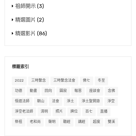
祖師開示
(3)
精選圖片
(2)
精選影片
(86)
標籤索引
2022
三時繫念
三時繫念法會
佛七
冬至
功德
動畫
回向
圓寂
報恩
座談會
念佛
悟道法師
朝山
法會
淨土
淨土聖賢錄
淨空
淨空老法師
清明
照片
牌位
百七
直播
祭祖
老和尚
聲明
聽經
講經
超度
雙溪