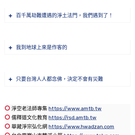
沒用，為什麼？他們沒有這個病，所以這個名號
你不肯放下，那你就糊塗過一輩子。佛教我們放
樂世界的人，極樂世界是我的老家，我現在是在
到那裡不起作用。你看那個地方的人，人人都慈
「好喜打拍一切眾生」，特別是小動物，看到的
百千萬劫難遭遇的淨土法門，我們遇到了！
下，放下妄想、放下分別、放下執著，這個要
外面旅遊觀光，感到疲倦了，回家去。所以這一
悲，人人都清淨寂默，他都做到。於是我們就曉
時候，也不見得不順眼，看到就喜歡把牠打死，
緊！名聞利養那是附帶的，這個東西它有用處，
句話非常重要。慈心作善，要有大慈大悲心，善
得，佛的名號表性德，菩薩的名號表修德，性德
蚊蟲、螞蟻、蒼蠅看到就想把牠打死，要曉得將
可以用它來幫助一切苦難眾生，我們要善於應
利益眾生，絕不做傷害眾生的事情，冤親債主都
是果，修德是因，修因證果。釋迦的意思是仁
來得多病的果報。印光大師值得我們學習，他老
用；但是絕不可以貪著，貪著我們就錯了，我們
不傷害。學阿彌陀佛，五逆十惡、毀謗大乘都沒
【若遇畋獵恣情者。說驚狂喪命報。】
我到地球上來是作客的
慈，牟尼是寂默，佛就用仁慈寂默來教化地球上
人家做出樣子給我們看。在佛法裡面遇到這些東
的清淨心就失掉了，我們又糊塗、又迷惑了。
有傷害的念頭。所以他的世界叫極樂。
這些眾生，為什麼？他們沒有仁慈，自私自利，
西，不是把牠打死，驅逐出境，把牠趕走。可是
這一句經文，我自己在早年，第一次讀這一部經
必須用仁慈，這就是教化地球上眾生的總綱領、
印光法師不趕牠們走，老法師傳記裡面說，他的
節錄自：大乘無量壽經（第一二一集）
節錄自：二零一二淨土大經科註（第三六五集）
的時候，有很深的感觸。『畋獵』就是打獵，
總的原則。對人要仁慈，對自己要寂默，寂是清
侍者有別人看到老法師房間裡面有跳蚤、有蚊
我在初學佛的時候，朱鏡宙老居士給我講了一個
『恣情』就是任意、任性殺害一切眾生。這裡面
只要台灣人人都念佛，決定不會有災難
淨，寂默或者是寂靜，靜是三昧，清淨三昧，也
蟲，別人來替他趕，老和尚不許，老和尚說不要
故事，這個故事是真的，不是欺騙人的，確確實
包含的範圍非常之廣，無論用什麼樣的手段，手
就是我們經題上所說的，「清淨平等覺」，就是
趕牠。人家問為什麼？老和尚說：「我自己德行
實有這個事實。清朝末年，有一個作官的，名字
段可以說是很多，目的都是獵取野獸。打獵或是
牟尼的意思，對自己一定是要用這個心；對別人
不夠，有牠們在，好！常常警惕自己，我的德行
我忘記了，他有一本《八大人覺經講記》，裡面
用網，古時候用弓箭，現在則是用槍械，殺害眾
中國古人講得很好，「憂能使人老」。人的老
淨空老法師專集
https://www.amtb.tw
要慈悲，大慈大悲，「無緣大慈，同體大悲」。
還不能感化牠們，牠們在警惕我、警策我。」老
提到這個事情。
生數量畢竟還是有限。可是我們去打魚，打魚一
化，實在講，憂慮是使人老化第一個因素，我們
儒釋道文化教育
https://rsd.amtb.tw
我們看到佛菩薩的名號，也就知道他教化眾生，
和尚不趕牠們。聽說印光法師七十歲以後，這些
般漁夫是用網，一網打下來，依舊還是有限。我
要把煩心的事情，常講你的牽掛、你的得失，這
華藏淨宗弘化網
https://www.hwadzan.com
清朝末年作官，大概有些地方有災難，皇帝派他
那些眾生是什麼樣的根性，大致上都能夠了解。
東西再都看不見了。本來房間裡面有蚊蟲、有跳
們過去幹這個事情就太惡劣了，我們用黃色炸藥