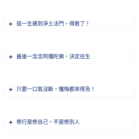
保養身體？你吃什麼補品？我說：我保養身體的
方法就是你實驗出來的東西。他瞪著眼睛看著
我們今天在社會上，你學佛了，什麼叫學佛？你
這一生遇到淨土法門，得救了！
我。你們實驗出來最好的結晶不就是「愛」跟
是真學佛，還是假學佛。真學佛沒有別的，要用
「感謝」？他沒懂。實驗十年，這個愛跟感謝，
真心，不欺騙自己、不欺騙眾生，你就是用真
水的結晶最美，我說：我沒有別的，我就是愛、
心。如果還是自欺欺人，你一天念十萬聲佛號也
佛菩薩告訴我們，他那樣圓滿的能力不是他有，
就是感恩，除此之外，我什麼都沒有，我的生活
最後一念念阿彌陀佛，決定往生
不管用，正是古德所說，「喊破喉嚨也枉然」。
不是他專有，他說所有一切眾生個個都有，包括
飲食非常簡單。可是我告訴他，我的愛心遍法
我們踏進念佛堂幾個人會得一心，幾個人會高品
我們在內，我們有他同樣的智慧神通道力。現在
界，感恩滿娑婆。我這兩句話告訴他。我說：你
位的往生，就看他用的是什麼心。往生到西方極
有沒有失掉？沒有，佛說我們沒有失掉。為什麼
實驗的，你沒有落實，你沒有去做，你要去做你
樂世界四土三輩九品，你生到哪一品也看你用的
我們知道佛菩薩沒有名號，離一切虛妄哪來的名
只要一口氣沒斷，懺悔都來得及！
我們的能力不起作用？佛說了，「但以妄想分別
跟我一樣，你不肯落實，那不行！所以菩提心，
是什麼心。如果你是究竟圓滿的真誠心，你決定
號？佛菩薩的名號是表法的、是教學的。一切菩
執著而不能證得」，一句話把我們的病根說出來
我用這十個字來解釋大家好懂，要認真學習，要
生到實報莊嚴土上品上生。諸位要知道，實報土
薩到我們地球上來成佛，應該用什麼名號？就要
了；換句話說，只要我們把妄想分別執著放下，
落實，對於一切眾生一片真誠。
上品上生，到那裡就作佛，就成佛了。所以看你
用釋迦牟尼。為什麼？用這個名號才能治地球上
我們的能力就恢復，恢復就叫做成佛，就叫做證
佛本願裡面最重要的一句話，「來生我國」，我
修行是修自己，不是修別人
用真心的程度。
眾生的病，它是對治的。釋迦牟尼佛到極樂世界
節錄自：大乘無量壽經（第一五四集）
果。為什麼不肯放下？大家不妨試著看，放下一
們要把這句話牢牢的記住，我國是西方極樂世
成佛一定要稱阿彌陀佛，用釋迦牟尼到極樂世界
分，你就聰明一分，放下兩分，你就聰明兩分；
界，西方極樂世界是我國。我們要承認我們是極
節錄自：地藏菩薩本願經（第三十集）