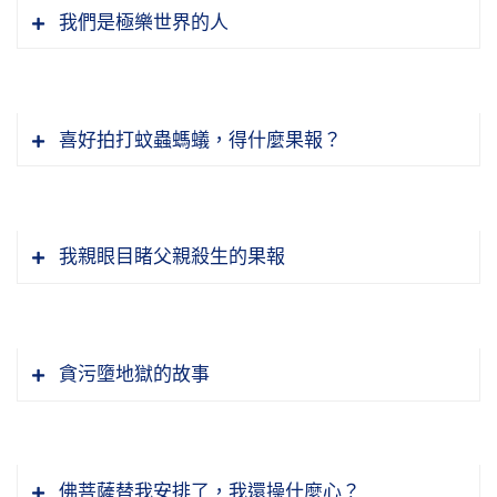
我們是極樂世界的人
喜好拍打蚊蟲螞蟻，得什麼果報？
我親眼目睹父親殺生的果報
貪污墮地獄的故事
這一次我們的會議也很成功，我在京都接見日本
那邊淨土宗的幾個派別，我請他們吃飯。法緣非
佛菩薩替我安排了，我還操什麼心？