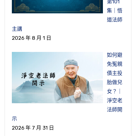
第101
集｜悟
道法師
主講
2026 年 8 月 1 日
如何避
免冤親
債主投
胎做兒
女？｜
淨空老
法師開
示
2026 年 7 月 31 日