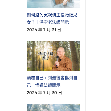
界
這
是
，
我
論
你
中
不
也
如何避免冤親債主投胎做兒
宗
類
少
都
同
國
不
女？｜淨空老法師開示
是
心
，
高
子
講
2026 年 7 月 31 日
般
是
善
，
業
片
性
就
帝
妙
找
世
所
成
們
是
有
佛
這
遊
這
用
麼
有
帝
都
高
經
段
成
，
出
不
宇
，
照
至
也
作
》
完
，
地
代
告
把
，
顛覆自己，到最後會傷到自
丘
聖
個
這
有
們
己｜悟道法師開示
在
這
到
，
、
可
現
、
2026 年 7 月 30 日
個
的
個
空
共
個
正
講
個
，
道
有
同
覺