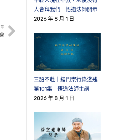
講
骨
人會拜我們｜悟道法師開示
宗
它
王
洲
2026 年 8 月 1 日
來
我
文章
當
。
宗
 華
從
會
場
大
的
、
家
台
道
】
是
經
皆
間
在
善
宮
三詔不赴｜緇門崇行錄淺述
一
意
用
不
由
第101集｜悟道法師主講
餓
純
發
議
的
2026 年 8 月 1 日
異
給
淨
用
出
為
講
比
所
給
個
在
過
後
經
台
界
境
的
，
學
善
它
道