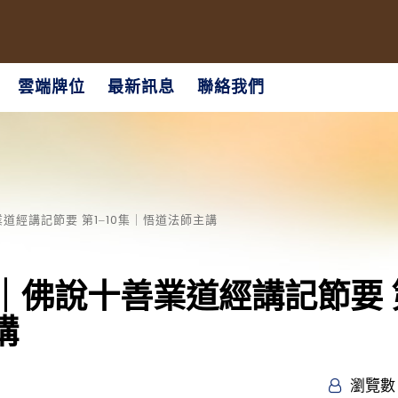
雲端牌位
最新訊息
聯絡我們
道經講記節要 第1‒10集｜悟道法師主講
｜佛說十善業道經講記節要 
講
瀏覽數 