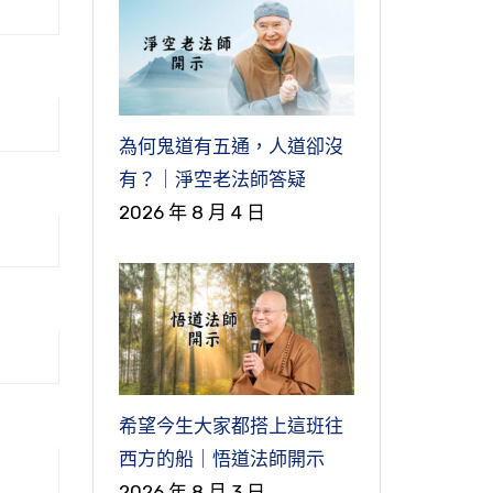
為何鬼道有五通，人道卻沒
有？｜淨空老法師答疑
2026 年 8 月 4 日
希望今生大家都搭上這班往
華藏
西方的船｜悟道法師開示
2026 年 8 月 3 日