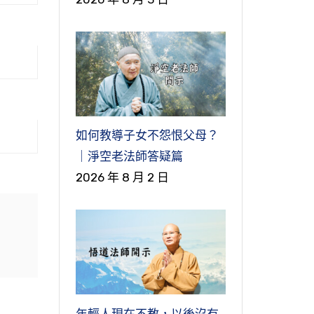
華藏
文
們
有
宗學
有
如何教導子女不怨恨父母？
同
｜淨空老法師答疑篇
藏淨
眾
2026 年 8 月 2 日
，
淨宗
果
我
會
執
文
概
的
就
放
會
積
輪
善
，
這
次
佛
叫
道
經
以
們
就
年輕人現在不教，以後沒有