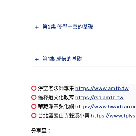
我們是真正願意往生西方嗎？從哪邊看
佛說十善業道經講記節要—法界由心，身
印祖觀「死」字，如果覺得觀這個太痛
《佛說十善業道經講記》節要。諸位同
淨宗學會 檔名：WD19-036-0009
看起，我先將這一段經文念一遍，我們對
第2集 修學十善的基礎
《佛說十善業道經講記》節要。諸位同
【而心無色不可見取。但是虛妄諸法集
佛說十善業道經講記節要—經典超越時空
上一次學習到《十善業道經講記》節要，
作者。故一切法皆不思議。】
會 檔名：WD19-036-0008
「孝養父母」是淨業三福的根基，為什
【龍王。汝見此會及大海中形色種類各
我們從這段經文看起。我們前面學習到
第1集 成佛的基礎
「孝養父母，奉事師長」具體如何落實
《佛說十善業道經講記》節要。尊敬的
致。】
很醜陋的、有很大的、有很小的，各式各
佛說十善業道經講記節要—心想故造業故
怎樣常念善法、思惟善法、觀察善法
修，現場同修，大家新春吉祥。阿彌陀佛
邊。這個一切的這些現相是怎麼來的？為
宗學會 檔名：WD19-036-0006
上一次我們學習到這段經文的《講記》
佛說十善業道經講記節要—一切法從心想
生的心造善不善所致的，造作善業、惡業
《十善業道經》為什麼重要
淨空老法師專集
https://www.amtb.tw
今天是二Ｏ二三年二月二日，是我們中
「龍王」是一個代表，代表我們大家，代
學會 檔名：WD19-036-0007
報。我們凡夫妄想分別執著，這三大煩惱
《佛說十善業道經講記》節要。尊敬的
十善就這個十條嗎
儒釋道文化教育
https://rsd.amtb.tw
們中國傳統的過年，在元宵節這個當中還
看過就是此地經文講的，大海當中這些水
著，分別、執著就有善、有惡，有善惡不
化促進會邱總幹事，以及全體同修。網路
我們現在迷了自性，自性沒有失去。我
《佛說十善業道經講記》節要。諸位同
華藏淨宗弘化網
https://www.hwadzan.c
在年底前一個月，過完這個年，過了年到
多。我們在水族館看到就很多種，如果到
有善惡了。不起心、不動念，回歸自性，
掌。我們今天非常歡迎馬來西亞馬六甲、
台北靈巖山寺雙溪小築
https://www.tply
過年的假期比較長，大概有一、二個月，
的大小、粗細、好醜，這個就非常非常多
我們今天《十善業道經講記》節要，在我
迴裡面，這個善惡業因果報都不相同，這
業道經講記》節要在網路線上的共學，非
都是配合農作的時期來放假，現在社會形
個是屬於畜生道，龍王是畜生道當中有大
就是過完年了，就是癸卯年了。我們上一
分享至：
雜。
說十善業道經講記》。現在我們把他老人
正月，不叫一月。一月是西洋都叫一月，
一直到地獄道，這個十法界，每一個法界