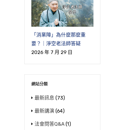
報
在
有
動
古
介
報
，
，
跟
的
從
們
選
眾
那
上
雜
決
世
它
不
。
果
六
現
它
「消業障」為什麼那麼重
們
肉
我
真
頭
菩
的
幻
要？｜淨空老法師答疑
看
完
心
那
心
到
人
是
2026 年 7 月 29 日
他
上一
夠
一
念
動
八
喻
法
條
這
的
鐘
這
個
慮
看
我
能
能
一
方
我
網站分類
，
念
極
現
他
的
，
為
最新訊息
(73)
是
的
們
知
聞
類
們
在
華
次
還
，
，
最新講演
(64)
能
來
善
就
自
，
法會問答Q&A
(1)
不
到
的
世
畫