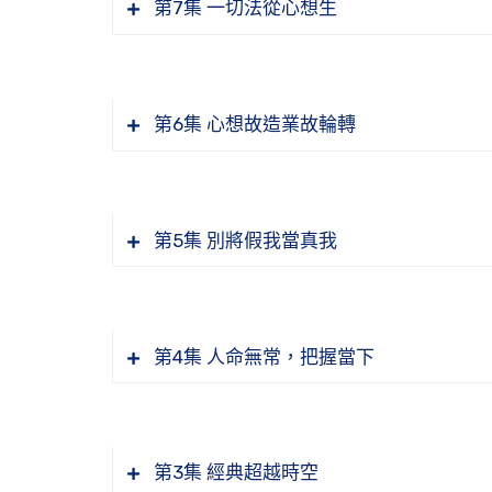
第7集 一切法從心想生
無神論遇到鬼的公案
悟道法師年輕時接觸鬼神的親身經歷
鄰居老太太過世了，給蓮友托夢要錢的
第6集 心想故造業故輪轉
學佛人如何看待燒紙錢
何謂愚痴？聰明、學歷高的人也會愚痴
「佛度有緣人」，什麼叫有緣
第5集 別將假我當真我
世間的預言分為哪兩大類
第4集 人命無常，把握當下
智者大師讀《法華經》入定，在定中見
經典中的「一時佛在」，用「一時」有
佛說十善業道經講記節要—隨業受報，心
潛水艇深入海底卻沒有發現龍宮，什麼
一切有為法有沒有
淨宗學會 檔名：WD19-036-0010
第3集 經典超越時空