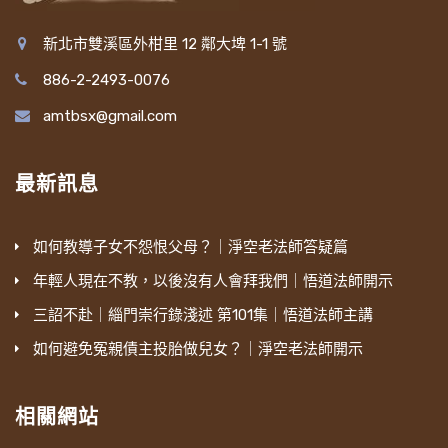
新北市雙溪區外柑里 12 鄰大埤 1-1 號
886-2-2493-0076
amtbsx@gmail.com
最新訊息
如何教導子女不怨恨父母？｜淨空老法師答疑篇
年輕人現在不教，以後沒有人會拜我們｜悟道法師開示
三詔不赴｜緇門崇行錄淺述 第101集｜悟道法師主講
如何避免冤親債主投胎做兒女？｜淨空老法師開示
相關網站