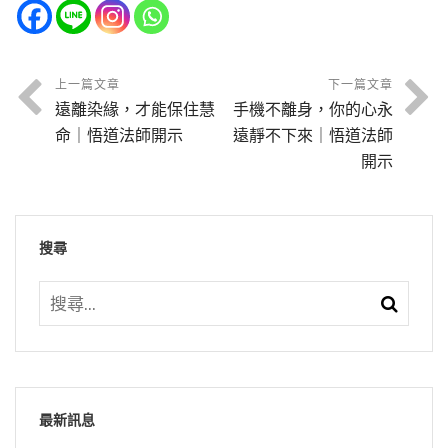
眾生都希望自己相貌好、身體好，佛就做這些示
明，有賢明的人能夠從旁邊去幫助他，那就是治
學密的朋友罹患癌症，提出三個問題。第一個，
學，我知道的，或者是念一百部《地藏經》，念
21-499-0001 學佛答問（答香港參學同修之一０
廳就掛著有。同修必須是志同道合，一個法門、
現。什麼樣的相貌，是什麼樣業因修成的，你能
家。所以中國這個社會幾千年來長治久安，它的
節錄自：21-499-0001 學佛答問（答香港參學同
每次到醫院做化療，當他見到其他病患受苦時，
一千部《阿彌陀經》，念佛迴向，希望他能夠求
七）（共一集）
一部經典，同學不超過二十人，依眾靠眾。二十
夠修這個因，你就一定得好的果報，道理就在
關鍵在哪裡？關鍵在家。可是今天的家沒有了，
修之一０七）（共一集）
自己會感到更痛，這是為什麼？
生淨土，或者是跟我們一起共同學習，這都是好
人的小道場，大家心是定的，不向外攀緣，小道
問：無論怎麼念佛，妄想還是有，這樣下去，到
上一篇文章
下一篇文章
此。
古時候家是大家庭，家是社會，不像現在是小家
遠離染緣，才能保住慧
手機不離身，你的心永
事情，不要再附身。這樣化解，應該是絕大多數
場很容易維持。出家人的生活很簡單，在家學佛
臨命終時，有人助念能提起佛號，是否能往生？
庭。我們一般研究社會學的，六個人以上在一起
答：這種情形，有，自古以來就有，但是並不很
命｜悟道法師開示
遠靜不下來｜悟道法師
他都能接受，因為冤冤相報不是好事情，這個事
節錄自：21-090-0039 學佛答問（第三十九
也是一樣，定好課程，每天一起來共修，我們相
就是社會行為。現在一個家庭幾乎沒有六個人，
普遍。別人在受苦難的時候，自己看到或者聽
開示
答：能不能往生決定在自己的信心。念佛依舊有
情是怨結深了，沒完沒了，生生世世，雙方都痛
集）
信三年、五年各個都會有成就。凡是修學不能成
才三、四個人，所以它就不是一個社會行為。在
到、或者接觸到，會反應在自己身上，所以這個
問：舍利是什麼？人死後燒出舍利子，是否證明
妄念起來，這是正常的現象，如果念佛妄念都沒
苦，這何必！大家一起學佛，往生極樂世界，都
就的，都是心浮氣躁，妄念太多，外緣太多，所
從前的家庭，四代同堂、五代同堂這是正常的，
事情並不奇怪。你要問為什麼原因？在佛法總的
其往生極樂？如何方能辨別往生與否？
有了，你不是凡夫，你是佛菩薩再來，凡夫決定
做阿彌陀佛的學生，這是最好的一樁事情，這些
以把修行功夫完全破壞。
一個家族就是一個村莊，這個村莊都姓一個姓，
搜尋
來講這是業感，你跟那個人決定有關係，不是在
做不到。所以不要害怕，妄念儘管起，佛老實
冤親債主接受的人很多。
答：舍利是梵語，翻成中國的意思叫堅固子，這
它是個社會。
這一生，也可能在過去生，而且關係很密切，才
念，不礙事，只照顧佛號，不要照顧妄念就好，
節錄自：21-499-0001 學佛答問（答香港參學同
問：「我曾經聽人說，應用往生被蓋在亡者遺
是一種感應。多半與定功有關係，在念佛人講，
會產生這種反應。在中國古人，史書裡頭有記載
不要去想妄念。妄念多不要緊，只要你不照顧
節錄自：21-498-0001 學佛答問（答香港參學同
修之一０七）（共一集）
體，但有些人卻說，此被有經咒不能蓋在亡者身
與清淨心有關係，心愈清淨，定力愈深，這個舍
所以家有家道、有家規、有家學、有家業，家它
的，所謂「母子連心」，這真有這個事情，他非
它，妄念自自然然就少，功夫慢慢就會得力。一
修之一０六）（共一集）
上，因為亡者身體不淨。請問到底能不能用？」
利就結得愈好，也愈多，與往生沒有關係，燒出
有家的精神，這是精神；它有它的功能，它的功
常親切。小孩在外面遇到災難，他母親心裡會感
般人念佛功夫不得力，就是妄念放不下，常常想
舍利，不能證明他往生。往生最靠得住的證明，
能是養老育幼。所以從前人這是大家庭他心安，
觸到，她會不安，或者會有疼痛這種事情。我相
「我妄念這麼多」，愈想愈多，愈照顧愈多，你
答：佛家不稱「往生被」，稱「陀羅尼被」。
最新訊息
是往生的時候，他自己講，「佛來接引我了」，
年歲老了有人養老，家族養；小孩念書，父母如
信他看到別人做化療，會有這種感觸的時候，應
問：「請問對於久病之人，應該念阿彌陀佛，還
的妄念怎麼能斷掉！根本不理會，妄念就會愈來
「陀羅尼」是印度話，翻成中國意思是「咒」。