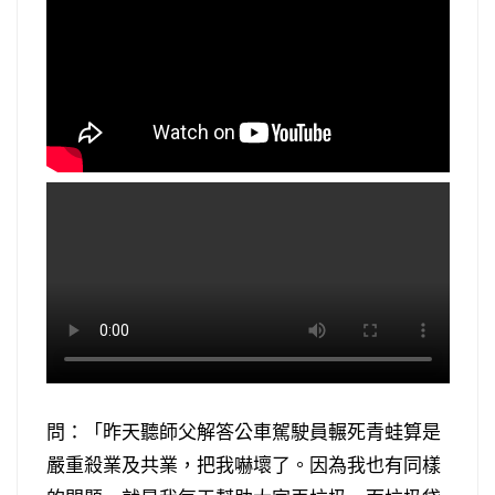
問：「昨天聽師父解答公車駕駛員輾死青蛙算是
嚴重殺業及共業，把我嚇壞了。因為我也有同樣