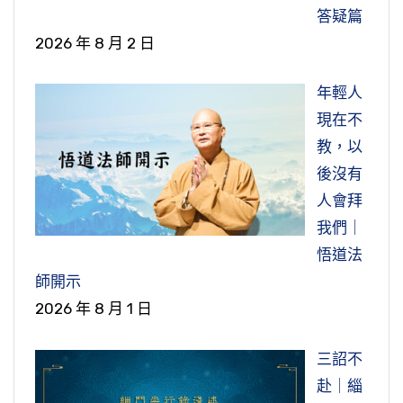
有關係。有很多修行人不願意留舍利，也不願意
的時候，誰願意造反？要懂這個道理。所以人與
嗎？平常你每天晚上蓋蓋看，你看心清不清淨？
答疑篇
這種事情，有附身的，我們都知道，他跟鬼道過
留肉身給人家做紀念，麻煩，多事！
節錄自：21-090-0046 學佛答問（第四十六
人當中都有個共業、別業，有這個關係存在。
學佛，佛要我們開智慧，佛教我們不要迷信，我
2026 年 8 月 2 日
去緣很深。因為有很多鬼想做點好事，他沒有辦
集）
們總得想想，於情、於理、於法，到底相應不相
法做，他要藉他的身體。所以這不是隨便可以附
節錄自：29-163-0011 臨終助念答問（第十一
節錄自：21-499-0001 學佛答問（答香港參學同
應？這個事情你自然就能解決了。有許多念佛人
年輕人
的。
集）
修之一０七）（共一集）
不用陀羅尼被的，念佛用這個是比較少。
現在不
節錄自：學佛答問（答澳洲參學同修之七）
教，以
節錄自：21-090-0054 學佛答問（第五十三
後沒有
集）
人會拜
我們｜
悟道法
師開示
2026 年 8 月 1 日
三詔不
赴｜緇