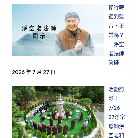
修行時
聽到聲
音，正
常嗎？
｜淨空
老法師
答疑
2026 年 7 月 27 日
活動剪
影｜
7/26–
27淨宗
導師淨
空老和