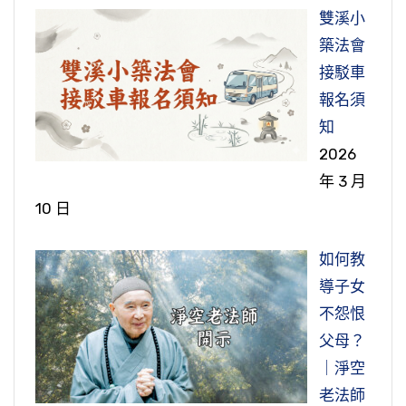
這是真往生。其他的，別人看到什麼，都靠不
果是有困難，養不起的話，家族照顧，一個家庭
該是與這一類相關。
是念地藏王菩薩？」
愈少，功夫自然得力了，這很重要。只老實念，
這個被子有很多咒語在裡頭，所以稱之為「陀羅
雙溪小
住，一定是他自己說出來他見到佛，見到西方三
是依眾靠眾。所以《弟子規》就是家規，可以說
決定得阿彌陀佛本願威神加持。
尼被」。一般亡者入大殮時，陀羅尼被蓋在最上
築法會
聖來接引，這是很可靠的。還要看他一生的行
是在中國古代，所有家族裡面共同的規矩，也就
節錄自：21-499-0001 學佛答問（答香港參學同
答：自己要很認真的去想，你是想到極樂世界，
面，顯教裡頭沒有，這多半是密宗的。但是現在
接駁車
問：弟子有個十歲大的男孩，自從出生就經歷了
誼，他平常修行的功夫，如果與這個相應，那肯
節錄自：29-163-0011 臨終助念答問（第十一
做人的基本規矩。每個家庭裡面除了這部分之
修之一０七）（共一集）
還是想繼續在這個世間搞六道輪迴？如果想到極
不學密的人，我看到有不少人都用陀羅尼被，被
報名須
許多重大的疾病，現在他仍然是四肢萎縮，不能
定是往生。舍利跟現在留的肉身，實在講，末法
集）
外，還有一部分是自己家裡定的，為什麼？他家
樂世界，你就死心塌地念阿彌陀佛，不想到極樂
上有經咒，密宗有它的儀規，他照它的儀規做，
知
走路。但卻有能力與幽冥界溝通，請教老法師，
時期怪事太多，什麼怪事？仿冒！舍利可以仿
業不一樣。經商有商業的規矩，從政有從政的規
世界，還想在六道裡搞輪迴，你就念地藏王菩
那是如法的。在顯教裡面，也可以這麼做，不是
2026
鬼道眾生是否有他們應守的規則？為什麼鬼魂可
冒，連肉身也有仿冒，假的，不是真的。舍利，
矩，所以他那是另外立的。這是一般基本的，它
薩。我跟你說得沒有錯，現在有很多人，勸人不
不能做。
年 3 月
以隨便附到人身上？
你看到很漂亮，你手用力壓一壓，破了，那就不
總共只有一百一十三條，是做人基本必修的，家
要念阿彌陀佛，要念地藏王菩薩，這就是勸你們
10 日
是真的；真的，鐵鎚都敲不碎，那才是真的。所
家都要學的共同科目。所以人人都守規矩，人人
這個被子到底有沒有用處？有不少同修來問
不要到極樂世界。這個世間還不錯，來生能夠得
答：你這個問得很好，鬼不可以隨便附人身上。
以現在我們看到舍利很多，都沒有經過試驗，一
都是好人，那個君王糊塗一點也沒有關係，社會
我：「是不是蓋著陀羅尼被就能往生？」我就
享人天福報還是很好，不就是這個意思嗎？如果
如何教
附人身上，就好像我們世間人一樣，他犯法了。
試驗，假的太多了，真的希有！為什麼會有這個
還是安定、還是和平。除非那個君王搞得太不像
想，如果蓋陀羅尼被就可以往生，釋迦牟尼佛何
跟地藏王菩薩有特別緣分的，念地藏王菩薩迴向
導子女
凡是被鬼附身的，這個人跟鬼道有緣分。而且附
現象？魔來擾亂！你們不是喜歡這個嗎？魔就在
樣子，太不像樣子會有人搞革命把他推翻，取而
必費這麼多事情講經說法？讓大家多做一點陀羅
往生極樂世界也行。西方極樂世界的門開得很
不怨恨
身的這個鬼，一定上面有鬼王，向他等於說是報
這個機會變個把戲，搞這麼多東西來給你看看，
代之，那就是所謂末代君王，那是糊塗到所以然
尼被就行了，每一個人蓋一下，不統統都往生
大，不一定說念阿彌陀佛才能往生，念地藏王菩
父母？
備，他批准了的。我們一般講閻王、城隍、判官
來迷惑你。所以我們對這一樁事情，要很理性的
處才會發生這個事情。老百姓總是不喜歡作亂，
了？這在理上講不通！往生，剛才說過，一定要
薩也能往生，但是決定迴向求生西方極樂世界，
｜淨空
之類的，一定他批准了才可以；他要不批准的
看待，不必感情用事。舍利實在講，有沒有，沒
都有忍受的能力，到不能忍受才會造反，能忍受
「心淨則佛土淨」，這個被子一蓋，心就清淨了
這樣才可以。
老法師
話，他就犯法，不可以隨便附人身上。所以遇到