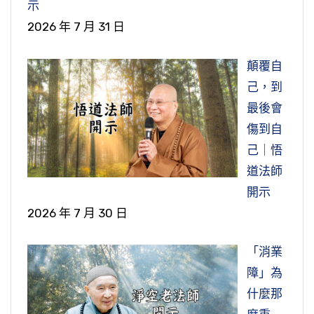
示
2026 年 7 月 31 日
顛覆自
己，到
最後會
傷到自
己｜悟
道法師
開示
2026 年 7 月 30 日
「消業
障」為
什麼那