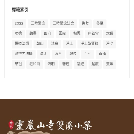
標籤索引
2022
三時繫念
三時繫念法會
佛七
冬至
功德
動畫
回向
圓寂
報恩
座談會
念佛
悟道法師
朝山
法會
淨土
淨土聖賢錄
淨空
淨空老法師
清明
照片
牌位
百七
直播
祭祖
老和尚
聲明
聽經
講經
超度
雙溪