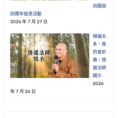
尚圓寂
四週年追思活動
2026 年 7 月 27 日
損福太
多，真
的會折
壽｜悟
道法師
開示
2026
年 7 月 26 日