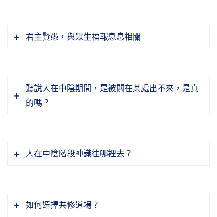
君主賢愚，與眾生福報息息相關
聽說人在中陰期間，是被關在某處出不來，是真
的嗎？
人在中陰階段神識往哪裡去？
如何選擇共修道場？
問：「佛家說相隨心轉，我也聽法師說過，我們