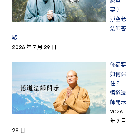
麼重
要？｜
淨空老
法師答
疑
2026 年 7 月 29 日
修福要
如何保
住？｜
悟道法
師開示
2026
年 7 月
28 日