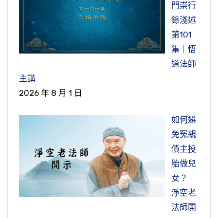
門崇行
錄淺述
第101
集｜悟
道法師
主講
2026 年 8 月 1 日
如何避
免冤親
債主投
胎做兒
女？｜
淨空老
法師開