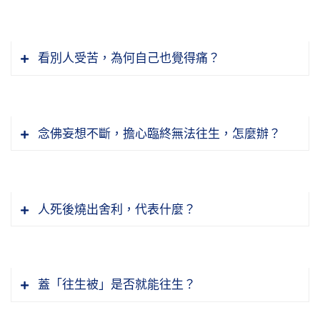
可以依自己的相貌來對照自己修行功夫，請問是
否說相貌較差的修行人，修行功夫也比較差？」
看別人受苦，為何自己也覺得痛？
問：道場中有放生的豬、狗、魚等動物，請問是
答：這個事情也不一定是這個說法，因為一個人
否可拿道場的食物去餵養？會不會令牠們犯偷盜
的相貌，與他前生所修的福報有關係。有人這樣
十方常住物之戒？
說：四十歲之前，相貌好壞是前生注定的，是你
念佛妄想不斷，擔心臨終無法往生，怎麼辦？
過去生中的福報，四十歲以後相貌好壞要自己負
問：如放生時，不慎導致水族眾生死亡，是否需
答：你拿這個東西去餵養牠，牠不犯，誰犯？拿
責任。你想想這個話裡面有什麼道理？你一出生
負殺生的因果？
東西餵牠的那個人犯。如果拿東西餵牠那個人向
到四十歲，這四十年，你自己心行的善惡決定影
常住說清楚，常住同意了，都不犯。所以常住
響你的相貌，所以年輕的時候相貌很好，晚年之
人死後燒出舍利，代表什麼？
答：放生要用恭敬心，那些眾生牠本性也是佛，
物，譬如主管這些東西、這些物品的都是監院、
問：我是一名二十五歲的青年，兩年來總是感覺
後相貌未必就好。
牠有佛性，所以要對牠尊重，要很謹慎。牠如果
當家師，當家師同意就沒有問題，那就不犯。
身上的血液像蛇一樣的蠕動，經常徹夜難眠，或
是死亡，牠不會怪你，為什麼？你已經盡心盡力
我曾經見過一個人，年輕的時候相貌確實是
夢淫穢之事。我感覺身上還有其他人，此人亦使
了，那是牠的業報；如果我們很輕率、很隨便，
蓋「往生被」是否就能往生？
好，看到照片，他大概到中年之後，差不多將近
節錄自：21-498-0001 學佛答問（答香港參學同
我具備預感先知的能力。請問怎麼辦？
那就是我們有過失。雖然我們不是有意殺死牠
問：下面一個問題，古今中外，君主賢明能使四
四十歲之後，相貌就變得很不好，別人看到不會
修之一０六）（共一集）