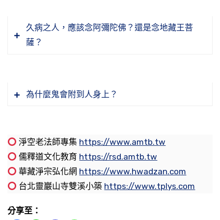
的，但是無意的，無意是過，有意是罪，這裡頭
海昇平，百姓安居樂業，君主昏庸則使百姓生靈
生歡喜心，變化很大，那是一個非常明顯的例
答：這種情形就好像現代社會，東方、西方都
有輕重的差別。但是放生必須要注意一樁事情，
塗炭，請問為何一人造孽，要眾人同擔後果？
子。所以，相貌會變。如果我們自己照相的機會
有，在外國也常見，所謂是有附身的，我們佛門
久病之人，應該念阿彌陀佛？還是念地藏王菩
你買的這些畜生，你要細心觀察，牠真正能夠活
比較多，可以把過去的照片，你十歲、二十歲、
常講冤親債主附身。附身決定跟你有緣，如果沒
薩？
得下去，你就放生；如果說看牠活不下去，你可
答：這個問題你看錯了，不是同擔後果。眾生有
三十歲的照片仔細看看，看自己是轉好還是轉
有緣他不會附你的身。你看你們人很多，他為什
問：底下問有一個說法，人在中陰期間，是被關
以站在旁邊給牠念三皈依，給牠念往生咒、念佛
福，賢明的君主就出現；眾生沒有福報，昏君就
壞，與你自己的心行、起心動念、生活行為，決
麼不附別人，他單單附你？他跟你有緣。那個緣
在某個城市裡不准出來，因此認為放三時繫念佛
號，勸牠往生，不要在六道裡頭受輪迴之苦，這
出現，你們想想看這還是共業。所以賢明的君
定有因果關係。
裡頭有善緣、有惡緣，善緣，他能幫助你，就好
事、立牌位也沒有用，請問這個說法可靠嗎？
是好事情。 節錄自：21-498-0001 學佛答問
主，與修福的老百姓跟他共業，他出現了；老百
為什麼鬼會附到人身上？
像很多預知，特別是在治病的方面，你突然有能
佛經說：「菩薩要修行作佛，特別用一百劫
（答香港參學同修之一０六）（共一集）
姓造作惡業嚴重，就會感得昏君出現，這才是正
問：下面他問人在中陰階段神識往哪裡去？
力治理一切疑難雜症，那都是他幫助你的。如果
答：這個說法不可靠。但是有沒有這個事情？
的時間，用這麼長時間專門修福，相貌是福報，
理。所以君王要把自己的天職盡到，他的天職是
是惡緣，那他就是來討債的，或者是來索命的，
有，什麼原因？是被他的冤親債主關在一個小地
專門修三十二相八十種好。」三十二相八十種好
什麼？君親師。他要愛護百姓、要養育百姓、要
答：中陰就是神識，神識就是中陰。它往哪裡去
過去你害了他，這一生他要來找你麻煩。凡是遇
淨空老法師專集
https://www.amtb.tw
方，幽禁，他失去自由，有這個現象，必須要有
是修來的，是善因得的善果。佛為什麼要用這麼
教化百姓，這是他的天職。他真正認真努力去
是隨著它的念頭，念頭也不能自己做主，多半還
到這些事情，還是遠離為好，孔夫子教給我們
儒釋道文化教育
https://rsd.amtb.tw
人救他出來。這個時候如果有人做佛事超度，就
問：底下一個問題，他說請問如何選擇共修道
長的時間來修相好？是不是著相？不是的，其實
做，人民是教得好的；如果他疏忽了他的職責，
是隨著業力。如果自己能做主，那就功夫很好的
「敬鬼神而遠之」。
華藏淨宗弘化網
https://www.hwadzan.com
把他救出來。這個大概是冤親債主還不是很嚴重
場？
佛這是一種示現，他哪裡會計較這些事情！一切
只圖自己去享樂，對人民的事情他疏遠，人很容
人，不是一般人。一般人是被業力牽引，業力裡
台北靈巖山寺雙溪小築
https://www.tplys.com
的，不想害他，可能是過去生中，你常常把別人
都放下了，連三十二相八十種好還放不下嗎？全
易學壞。好人是教出來的，不善的人還是教出來
面，我們用現代話來講，嗜好關係很重要，就是
既然附身了，附身可以跟他談條件，請他離
關在籠子裡頭，讓他失去自由，他用這個方法來
答：共修的道場，一定要遵守印光老法師的教
都放下了，他這種示現是表演給我們看的；我們
的，這個道理要懂。所以君主有時候不是很賢
你喜歡的什麼，它會對你造成一定的影響。
問：首先是馬來西亞同修的提問。他說弟子有位
分享至：
開，我們念經或者做些功德迴向給他。有很多同
報復你。所以冤冤相報就這個道理。 節錄自：
誨，我們都寫了掛著這個，我們十一樓前面這小