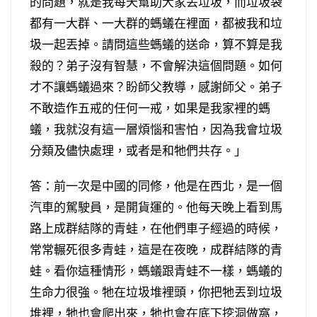
的問題，就是我每天幫助大家丟垃圾，而垃圾袋
都有一大群、一大群的螞蟻在裡面，都被我和垃
圾一起丟掉。請問這些螞蟻的送命，算不算是我
殺的？弟子沒有智慧，不會解決這個問題。如何
才不讓螞蟻過來？盼師父教導，感謝師父。弟子
不敢造作五戒的任何一戒，如果是我家裡的螞
蟻，我就沒有這一層煩惱和害怕，因為我會垃圾
分類及儘快處理，或者是和牠們共存。」
答：前一次是中國的同修，他是在西北，是一個
汽車的駕駛員，是開貨運的。他每天晚上看到馬
路上成群結隊的青蛙，在他們車子經過的時候，
常常輾死很多青蛙，這是在夜晚，成群結隊的青
蛙。看你這種情形，螞蟻跟青蛙不一樣，螞蟻的
生命力很強。牠在垃圾堆裡頭，你把牠丟到垃圾
堆裡，牠也會爬出來，牠也會在底下挖洞做窩，