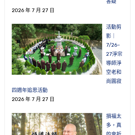
答疑
2026 年 7 月 27 日
活動剪
影｜
7/26–
27淨宗
導師淨
空老和
尚圓寂
四週年追思活動
2026 年 7 月 27 日
損福太
多，真
的會折