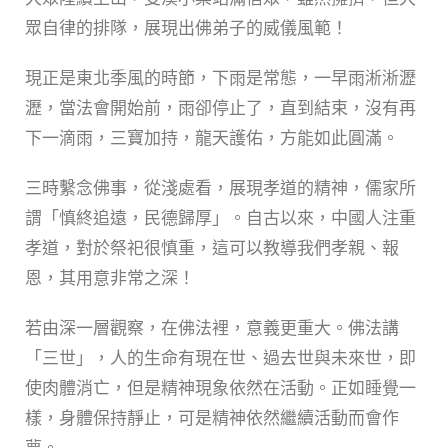
眾自律的排隊，展現出佛弟子的威儀風範！
現正是東北季風的時節，下雨是常態，一早雨淅淅瀝
瀝，當法會開始前，雨卻停止了，直到結束，沒有再
下一滴雨，三寶加持，龍天護佑，方能如此圓滿。
三時繫念佛事，從淺處看，展現孝道的精神，儒家所
謂「慎終追遠，民德歸厚」。自古以來，中國人注重
孝道，對於祭祀很慎重，這可以教導我們孝親、報
恩，其用意非常之深！
若由深一層觀察，在佛法裡，意義更重大。佛法講
「三世」，人的生命有現在世、過去世與未來世，即
使肉體消亡，但是精神現象依然在活動。正如睡覺一
樣，身體保持靜止，可是精神依然繼續活動而會作
夢。