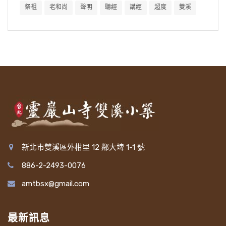
祭祖
老和尚
聲明
聽經
講經
超度
雙溪
新北市雙溪區外柑里 12 鄰大埤 1-1 號
886-2-2493-0076
amtbsx@gmail.com
最新訊息