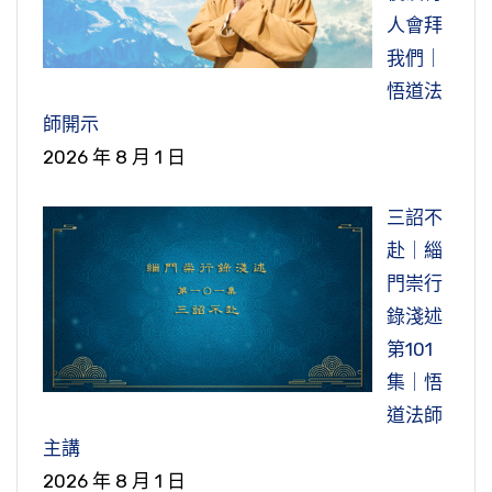
人會拜
我們｜
悟道法
師開示
2026 年 8 月 1 日
三詔不
赴｜緇
門崇行
錄淺述
第101
集｜悟
道法師
主講
2026 年 8 月 1 日