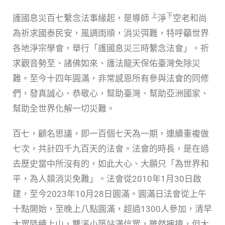
上
下
護國息災百七繫念法事緣起，是導師
淨
空老和尚
為祈求國泰民安，風調雨順，消災弭難，特呼籲世界
各地淨宗學會，舉行「護國息災三時繫念法會」。祈
求觀音勢至、諸佛如來、護法龍天保佑臺灣免除災
難。至今十四年圓滿，非常感恩所有參與法會的同修
們，發真誠心、恭敬心，幫助臺灣、幫助亞洲國家、
幫助全世界化解一切災難。
百七，顧名思議，即一百個七天為一期，連續重複做
七次，共計四千九百天的法會。法會的時長，是在過
去歷史當中所沒有的，如此大心、大願只「為世界和
平，為人類消災免難」。法會從2010年1月30日啟
建，至今2023年10月28日圓滿。圓滿日法會從上午
十點開始，至晚上八點圓滿，超過1300人參加，清早
大眾陸續上山，雙溪小築站滿信眾，雖然擁擠，但大