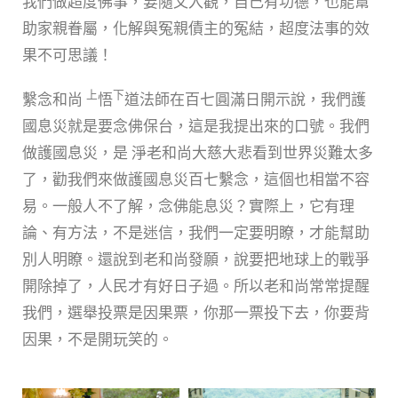
我們做超度佛事，要隨文入觀，自己有功德，也能幫
助家親眷屬，化解與冤親債主的冤結，超度法事的效
果不可思議！
上
下
繫念和尚
悟
道法師在百七圓滿日開示說，我們護
國息災就是要念佛保台，這是我提出來的口號。我們
做護國息災，是 淨老和尚大慈大悲看到世界災難太多
了，勸我們來做護國息災百七繫念，這個也相當不容
易。一般人不了解，念佛能息災？實際上，它有理
論、有方法，不是迷信，我們一定要明瞭，才能幫助
別人明瞭。還說到老和尚發願，說要把地球上的戰爭
開除掉了，人民才有好日子過。所以老和尚常常提醒
我們，選舉投票是因果票，你那一票投下去，你要背
因果，不是開玩笑的。