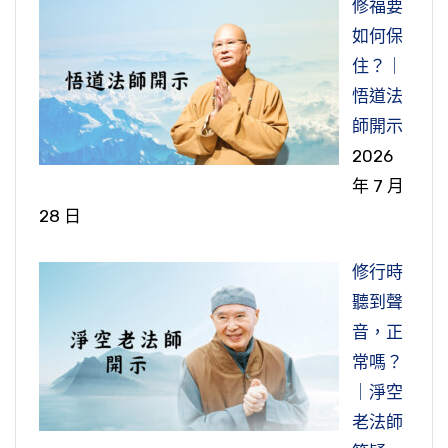
修福要
如何保
住？｜
悟道法
師開示
2026
年 7 月
28 日
修行時
聽到聲
音，正
常嗎？
｜淨空
老法師