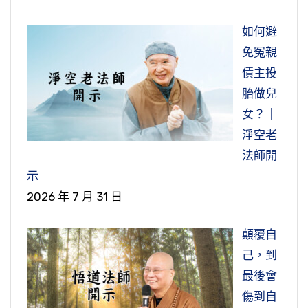
如何避
免冤親
債主投
胎做兒
女？｜
淨空老
法師開
示
2026 年 7 月 31 日
顛覆自
己，到
最後會
傷到自