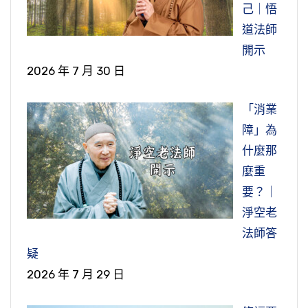
己｜悟
道法師
開示
2026 年 7 月 30 日
「消業
障」為
什麼那
麼重
要？｜
淨空老
法師答
疑
2026 年 7 月 29 日