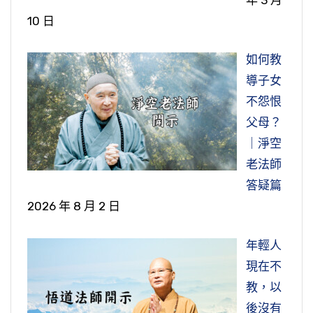
10 日
如何教
導子女
不怨恨
父母？
｜淨空
老法師
答疑篇
2026 年 8 月 2 日
年輕人
現在不
教，以
後沒有