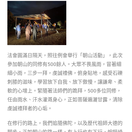
法會圓滿日隔天，照往例會舉行「朝山活動」，此次
參加朝山的同修有500餘人。大眾不畏風雨，冒著細
細小雨，三步一拜，虔誠禮佛，俯身貼地，感受石礫
刺膝的滋味，學習放下自我、放下傲慢，讓謙卑、柔
軟的心增上。緊隨著法師們的跪拜，500多位同修，
任由雨水、汗水灌溉身心，正如菩薩遍灑甘露，清除
虔誠禮拜者的心垢。
在修行的路上，我們追隨佛陀，以及歷代祖師大德的