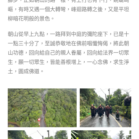
腳步，正如朝山的路一樣，有上行也有下行，蜿蜒崎
嶇，有時又遇一個大轉彎，峰迴路轉之後，又是平坦
柳暗花明般的景色。
朝山從早上九點，一路拜到中庭的彌陀座下，已是十
一點三十分了，至誠恭敬地在佛前唱懺悔偈，將此朝
山功德，回向給自己的親人眷屬，回向給法界一切眾
生，願一切眾生，皆能善根增上，一心念佛，求生淨
土，圓成佛道。