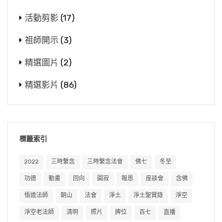
活動剪影
(17)
祖師開示
(3)
精選圖片
(2)
精選影片
(86)
標籤索引
2022
三時繫念
三時繫念法會
佛七
冬至
功德
動畫
回向
圓寂
報恩
座談會
念佛
悟道法師
朝山
法會
淨土
淨土聖賢錄
淨空
淨空老法師
清明
照片
牌位
百七
直播