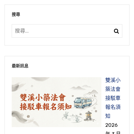
搜尋
最新訊息
雙溪小
築法會
接駁車
報名須
知
2026
年 3 月