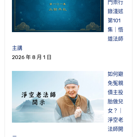
門崇行
錄淺述
第101
集｜悟
道法師
主講
2026 年 8 月 1 日
如何避
免冤親
債主投
胎做兒
女？｜
淨空老
法師開