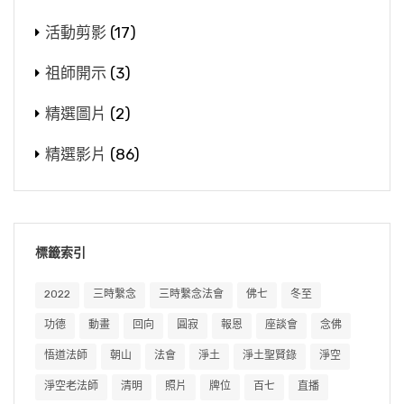
活動剪影
(17)
祖師開示
(3)
精選圖片
(2)
精選影片
(86)
標籤索引
2022
三時繫念
三時繫念法會
佛七
冬至
功德
動畫
回向
圓寂
報恩
座談會
念佛
悟道法師
朝山
法會
淨土
淨土聖賢錄
淨空
淨空老法師
清明
照片
牌位
百七
直播