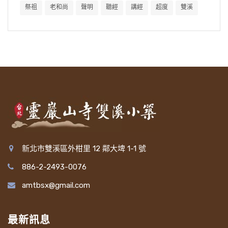
祭祖
老和尚
聲明
聽經
講經
超度
雙溪
新北市雙溪區外柑里 12 鄰大埤 1-1 號
886-2-2493-0076
amtbsx@gmail.com
最新訊息