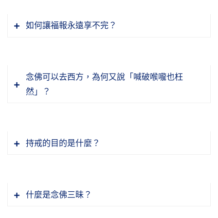
念佛人會不會遇到魔障？會。念佛人對付魔障有
女人，這個善的標準是什麼？就是淨業三福的第
要真幹。
一種方法，魔不能干擾，這個方法就是阿彌陀
一福，「孝養父母，奉事師長，慈心不殺，修十
如何讓福報永遠享不完？
佛。我們真正發心念阿彌陀佛，聲聲佛號都得到
善業」，這個人就是善男子、善女人。我自己是
節錄自：02-041-0012二零一四淨土大經科註
阿彌陀佛的加持。我們要相信這是真的，這不是
以為自己善，這個不行，這用自己的標準，得要
我們要掌握住，不能讓它空過，方方面面多看、
（第十二集）
假的，二十五位菩薩加持念佛人，頭兩位菩薩，
用佛的標準。佛的絕對標準就是十善業道，十善
多想想，極樂世界真有，六道輪迴真有，餓鬼、
第一個觀世音，第二個大勢至。觀音、勢至帶
念佛可以去西方，為何又說「喊破喉嚨也枉
業道不容易做到。為什麼我們不容易，而古人很
地獄、畜生真有，決定不是假的。我們在這個世
頭，率領二十五位大菩薩日夜護持，不令魔障現
然」？
容易？古人的基礎深厚、穩固，所以十善業很容
間時間不長，活一百歲也就像一彈指。我今年八
前。問題我們真幹，只要我們自己有信、願、持
六祖惠能就是，他不認識字，沒學過經教，在黃
易做到，受了三皈、五戒，他真做到了，真正是
十八歲，回想過去八十年前，就像在昨天一樣。
名，就能得到感應。我們真信、真願，這個世間
梅參學八個月就是舂米破柴，黃梅講堂沒去過，
佛弟子。我們現在受三皈、五戒、菩薩戒，都是
八十年前我七、八歲，記事了。那個時候農村，
萬緣放下。如果對這個世間還有一點貪戀，還有
禪堂沒去過，佛門裡早晚上殿他也沒去過。八個
有名無實，不是真的，為什麼？沒做到。天台大
我生活在農村，生長在農村，農村裡面的狀況都
持戒的目的是什麼？
一樁事情放不下，這就是「正見稍失」。信願持
月，五祖傳法給他，他修什麼？這八個月當中，
師的話，名字位中，有名無實。
還記得很清楚。那個時候社會也動亂，但是我們
中國古時候教嬰兒，不是教小孩，教嬰兒，誰
名是我們的標準正念，永遠放下妄想、分別、執
他六根接觸六塵境界修什麼？修不起心、不動
那個小區、那個小鄉鎮裡面是太平的，算是盛
教？父母教。他跟誰學？他跟父母學的。父母孝
著，如果有這東西存在，即入魔途，你就脫離不
念、不分別、不執著，圓圓滿滿與三皈相應、與
節錄自：02-041-0011二零一四淨土大經科註
世，人民安居樂業。八年抗戰，戰爭，日本人沒
順他的父母，孩子學會了，長大就會孝順父母；
了魔掌。魔控制你，你想往上升，實際上魔在干
五戒十善相應、與六和相應、與六波羅蜜相應。
什麼是念佛三昧？
（第十ㄧ集）
到我們那個地方，大概距離我們那個地方，將近
不是長大，從小到大都懂得孝順父母，他學會
擾，讓你墮落，你自己還不知道。
再看看，我們用普賢十願來做標準，他條條都相
為什麼會造業？當然意業是主，你起心動念不
一百里的樣子，中國華里，大概有五十公里的樣
了。現在兒女不孝，可不能怪兒女，你要怪兒