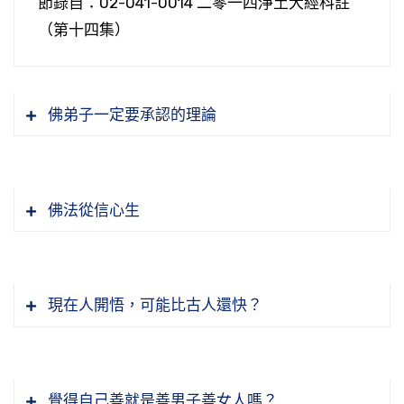
節錄自：02-041-0014 二零一四淨土大經科註
（第十四集）
佛弟子一定要承認的理論
佛法從信心生
現在人開悟，可能比古人還快？
覺得自己善就是善男子善女人嗎？