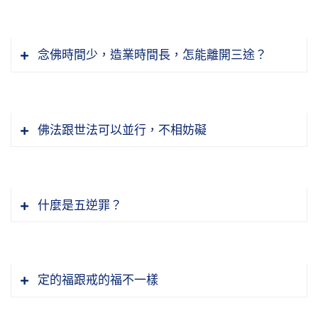
「是心是佛，是心作佛」，這是淨土宗所依據的
理論，因為你本來是佛，這是佛在《華嚴》、
念佛時間少，造業時間長，怎能離開三途？
《法華》裡都說過的。凡是佛弟子，無論學哪個
宗派，無論修哪個法門，這個理論一定要承認，
信心比什麼都重要！大經大論，像《華嚴》、
一定要接受，不接受不能成就。一定要相信佛沒
《大智度論》上都說，「信為道元功德母，長養
有說錯，每一個眾生本來都是佛，只是迷失了自
佛法跟世法可以並行，不相妨礙
一切諸善根」。佛法從信心生的，聖賢教誨也從
性。自性迷了，於是思想見解產生了偏差，言行
信心生的，不信就沒法子。現在為什麼傳統文化
有了錯誤，這才把一真法界，就是實報莊嚴土變
古人能開悟，現在人一樣也能開悟，還可能比古
衰了？因為大家不信。很可能將來在外國興旺起
成十法界、六道輪迴。是錯誤的念頭變出來的，
人快一點。為什麼？古人障緣少，現在障緣多，
來，為什麼？外國人信。所以我們要建立信心。
什麼是五逆罪？
變的時間太久就回不去了，如果不是遇到佛陀，
你都能定得下來，你比古人就強。古人多少人生
老和尚一生給我們表法，表什麼法？就是幫助我
我們永遠錯下去。
在現前這個時代不能成就，為什麼？環境干擾
們增長信心、堅定信心、堅固願心，決定得生。
《彌陀經》裡頭的一段話，「若有善男子、善女
他。我們在現在這個環境能成就，功力比古人就
人，聞是經受持者，及聞諸佛名者，是諸善男
節錄自：02-041-0013 二零一四淨土大經科註
高。方法重要，一定要懂得鍥而不捨，真幹。讀
定的福跟戒的福不一樣
節錄自：02-041-0013二零一四淨土大經科註
子、善女人，皆為一切諸佛之所護念」。這個裡
（第十三集）
經是修念佛三昧，一向專念阿彌陀佛是求生淨
（第十三集）
頭要特別注意的就是善字，怎樣才是善男子、善
土，是提升品位，這是真的，其他事都是假的，