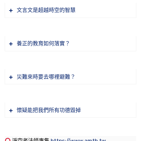
他的身命要重，要知道，不知道不行；不知道，
餘的福報，分給眾生共享，你的福報就愈來愈
彌陀佛，這叫佛法。所以佛法跟世法可以並行，
報不是功德，修定要得功德的話，那開智慧，開
要，不至於殺人。衣缽已經到手了，他拿不動，
文言文是超越時空的智慧
做錯事情不曉得。「出佛身血」，比殺阿羅漢更
大，你的福報就永遠享不完。不要自己有福，自
不相妨礙。
智慧決定超越三界，永脫輪迴，那是修定有功。
惠明在家是四品將軍，四品將軍衣缽拿不動，他
重。出佛身血是佛在世，你要起個念頭殺佛，佛
己一個人把它享盡了，這個是錯誤的。自己有
所以，功德我們一定要搞得清清楚楚、明明白
立刻就覺悟了，有護法神守住。所以馬上就回心
我們念佛人，就用一句佛號。在順境裡頭，貪心
的福報很大，你殺不了他，但是你要讓佛受一點
福，縱然有很大的福報，我們也只享受一點點，
節錄自：02-041-0004 二零一四淨土大經科註
白。
轉意，那就是懺悔，真懺悔，就叫惠能大師，他
起來了，「阿彌陀佛」，把這個心馬上換掉，絕
傷，流一點血，這個做得到。誰做的？提婆達
其他的統統給眾生共享。你能夠布施福愈多，你
（第四集）
養正的教育如何落實？
們是稱盧行者，我為求法來的，我不是為衣缽，
不讓貪心增長，絕不讓貪心相續。在逆境、逆緣
多，所以提婆達多生身墮地獄，真的大地裂開，
的福就愈大。前面跟諸位講了，你布施財得財
節錄自：02-034-0011 大乘無量壽經（第十一
請你出來。惠能大師出來了，坐在石頭上，來問
的時候，瞋恚心煩惱生起來了，這不高興了，馬
他墮下去。受這麼重的果報，我們不能不知道。
富，布施法得聰明，布施無畏得健康長壽。你布
持戒，持戒也得要智慧，智慧才能曉得這個戒怎
集）
他。他在黃梅時間很長，沒有開悟，向惠能請
上一句「阿彌陀佛」把它壓平，決定不叫瞋恚、
現在佛不在世了，有沒有破佛身血的？有，有等
施福報，那你當然得大福報，一定的道理。所以
麼持法，因為每條戒都有開遮持犯，你要是不懂
法。惠能告訴他，教他「不思善，不思惡」，就
嫉妒增長，決定不能讓瞋恚、嫉妒相續。我們這
災難來時要去哪裡避難？
流，跟它平等的，是惡意毀壞佛像，不是不小心
我們要布施大福報，自己生活所需就夠了，還是
的話，該持的時候沒持，應該開的時候不開，應
是萬緣放下，一心專注，問他一句話：「如何是
樣念佛叫會念，這樣念佛叫功夫。否則的話，每
毀壞的。不小心佛像毀壞掉，罪很輕，要是惡
積善修福重要。念念為眾生、念念為社會，眾生
該持的時候不持，這就錯了，完全錯了。還有持
明上座本來面目？」這一句話回光返照，他真的
一天，他了不起，一天念兩萬聲佛號、三萬聲佛
在我們淨土宗我們常講「念佛三昧」，我們念佛
意，恨它，不喜歡它，這個罪很重。造佛像的功
都有福，這個社會好，我們的生活當然會過得
戒的目的是什麼？因戒得定。這說清楚了，持戒
開悟了，叩頭感謝，拜惠能大師做師父。本來他
號，念完佛號，一樣還罵人，一樣還生氣，一樣
有沒有得三昧？什麼是念佛三昧？《彌陀經》上
德很大，為什麼？一歷眼根，永為道種，這裡造
好，我們沒有離開社會，沒有離開眾生。不可以
是幫助你得定的。有沒有得到定？沒有得到定。
懷疑能把我們所有功德毀掉
是惠字輩，把名字改了。我們知道，惠能大師一
還動喜怒哀樂，完了，什麼都完了，這個一天念
講得最清楚：「一心不亂，心不顛倒」，這就叫
個佛像，每天多少人看到，看到，阿賴耶就有佛
念念想著自己，念念想著自己，菩提心就沒有
沒有得到定，反而去障礙別人，自己持戒，別人
生在他會下開悟的四十多個人，惠明是第一個。
十萬聲都不行，古人常講「喊破喉嚨也枉然」。
念佛三昧。我們念佛人修什麼？修一心不亂，用
的種子。你要把這像毀掉了，一切眾生看不到，
了；念念想眾生，念念想社會，菩提心就現前。
沒有持戒，天天罵他，他破戒，這變成什麼？變
什麼叫做福報？善根、福德，我們真的要搞清
問他還有沒有祕密的？能大師說得很好：「密在
為什麼？他的佛號念得再多，它不起作用，他煩
念佛這個方法。我們今天多半採取持名念佛的方
阿賴耶識裡頭不會有這個種子。這個種子不要小
成我們造口業，我們是真的持戒嗎？不是，真持
楚。在佛法裡面，尤其是在淨宗裡頭，什麼是最
汝邊。」你要問祕密，祕密是在你自己，心外沒
惱伏不住、壓不住。功夫真正得力，每一天佛號
淨空老法師專集
https://www.amtb.tw
法，希望得到什麼效果？希望念到一心不亂。一