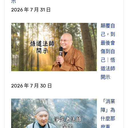
示
2026 年 7 月 31 日
顛覆自
己，到
最後會
傷到自
己｜悟
道法師
開示
2026 年 7 月 30 日
「消業
障」為
什麼那
麼重