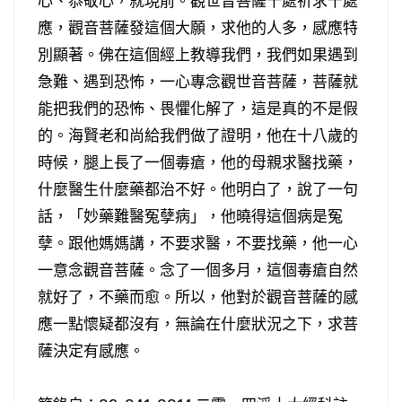
心、恭敬心，就現前。觀世音菩薩千處祈求千處
應，觀音菩薩發這個大願，求他的人多，感應特
別顯著。佛在這個經上教導我們，我們如果遇到
急難、遇到恐怖，一心專念觀世音菩薩，菩薩就
能把我們的恐怖、畏懼化解了，這是真的不是假
的。海賢老和尚給我們做了證明，他在十八歲的
時候，腿上長了一個毒瘡，他的母親求醫找藥，
什麼醫生什麼藥都治不好。他明白了，說了一句
話，「妙藥難醫冤孽病」，他曉得這個病是冤
孽。跟他媽媽講，不要求醫，不要找藥，他一心
一意念觀音菩薩。念了一個多月，這個毒瘡自然
就好了，不藥而愈。所以，他對於觀音菩薩的感
應一點懷疑都沒有，無論在什麼狀況之下，求菩
薩決定有感應。