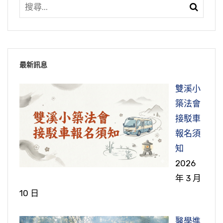
學問的是教下，讀誦的、禮拜的，統統都不能成
覺悟了。 如果對於現前這些境界依舊是茫
成中國漢字文言文。我們希望全世界，全世界有
盛，實際上，這是衰相，這不是盛相。為什麼？
師長，這到哪裡學？有好的老師想教你，你不具
念、經驗、方法、成效保存下來，讓後人也能看
四卷）
就了，所以最重。僧，修六和敬，所以叫和合僧
然，依舊隨波逐流，這個自己要警覺：「我來生
價值的東西、值得留傳於後世的，統統要用漢字
養正的教育如何落實？「身行言教、為人演
不能往生！不能往生算什麼法緣殊勝？我們道場
備老實、聽話、真幹，真誠、清淨、恭敬，不具
得懂，就必須用一種超越時間、超越空間的工具
團，不論僧團大小。佛法最小的僧團四個人，四
還是搞六道輪迴，還是會墮落，來生比這一生還
文言文來寫作，才能保持千年萬世永遠不變，讓
說」。身行要放在言教的前面，演要放在說的前
的成就，是這個道場有多少人往生，以這個為成
備這個條件，再好的老師沒有法子教你。
記載下來，這個工具就是漢字文言文。超越空
個人在一起修行，遵守六和敬，遵守佛制定的規
要苦。」我們細細想想，我們來生能得人身嗎？
大家都能夠讀得懂，都不至於產生誤會，漢字文
面，教育才能起到效果。歷史上有兩位真正成功
就，不是以這個道場多熱鬧，香火鼎盛，不是說
間，無論哪個國家的人，只要學會漢字文言文，
矩，就是戒律，那就是個標準僧團，天人恭敬，
十善業道我能做到多少？過去我在講席裡常常
言文有這個好處。所以中國五千年前老祖宗發明
的教育家，一位是釋迦牟尼佛，一位是孔子。他
這個。這個道場有幾個人開悟、有幾個人得禪
節錄自：21-736-0001 傳統文化如何學習（共一
最新訊息
都能夠讀得懂，這是超越空間；超越時間，幾百
如果今天我們還是相信現代人的錯誤知見，否定
諸佛讚歎，護法神保佑。你破壞它，你不能成就
說，十善業道要能做到百分之八十，勉強能保住
這套漢字文言文是高等的智慧，是了不起的發
們教學的成功都在於「先行其言」，他們把身教
定、有幾個明心見性、有幾個往生了，這是真正
集）
年、幾千年、幾萬年以後，只要是懂得漢字文言
古聖先賢的教誨，說諸佛菩薩都是迷信，孝悌忠
雙溪小
它，這個罪就重了。僧團所在之處，他們這幾個
人身。你說：「我百分之六十做到了，還有百分
明，它給我們幫了大忙，讓我們突破了時間，古
放在第一位，自己沒有做到，就不能要求別人。
成就。而這些成就裡面，以往生為第一成就。大
文的人，依然能夠讀得懂，這是超越時間。所以
信、禮義廉恥，那都是古人胡說八道，都是騙人
築法會
人修行，真修行，就能保佑這個地區的平安，這
之四十做不到。」完全靠不住。
今貫通，沒有障礙；再往下面，對將來也通了，
我們自己沒有做到，就不能說，這是對學生負責
徹大悟、明心見性不如下下品往生，這個經就是
漢字文言文是最有價值的文化載體，對整個人類
的，完全要把它丟掉，那就肯定像一般宗教經典
接駁車
是有智慧有福報的人，有智慧有福報，這個地方
也不至於有障礙。所以漢字文言文是絕學，漢字
任，不能隨便說話，才算好老師。好的老師，永
證據。
順境、善緣不貪，逆境、惡緣不瞋，對人謙虛恭
有最大的貢獻，我們必須好好學習。
裡面所講的，世界末日就現前。我們今天確確實
節錄自：19-014-0065 佛說十善業道經（第六十
報名須
不會遭難。所以破和合僧是造什麼樣的大業，太
文言文要大力的來提倡。我們得到聖大衛三一大
遠給十法界做模範、做榜樣。學為人師，行為世
敬不慢，一心念佛、讀經不愚痴，深信淨土不懷
實是在末日的邊緣上，什麼時候這個世間毀滅，
五集）
節錄自：20-015-0024 中峰三時繫念法事全集
知
重了！
學校長的認同，所以我非常歡喜。
範。我們內學釋迦牟尼佛，放下貪瞋痴慢疑；外
疑，這個人決定得生。真正相信，真正發心，這
節錄自： 21-766-0001 孝道與漢學對當代的重要
我們不知道。我們深深相信第三次世界大戰爆
（第二十四集）
2026
學孔老夫子，溫良恭儉讓，就是溫和、善良、恭
問題解決了。貪瞋痴慢疑最後這個疑字，我們發
性（共一集）
發，這世界就毀滅，這個戰爭是核武生化戰爭，
節錄自：02-041-0003 二零一四淨土大經科註
節錄自：21-765-0001 以高等教育的方法達到幸
年 3 月
敬、節儉、禮讓。我們真正能做到，就能為人師
現它的障礙比什麼都嚴重，懷疑能把我們所有功
非常可怕，沒有人能夠倖免。
（第三集）
福和平 （共一集）
10 日
表；我們真正能做到，就是在落實養正教育，就
德統統斷掉、統統毀掉。我們憑什麼能信？以前
是在承傳傳統文化。
李老師告訴過我，我們不憑別的，單單憑這兩千
所以有一些同學問我，我們要到什麼地方去避
醫學進