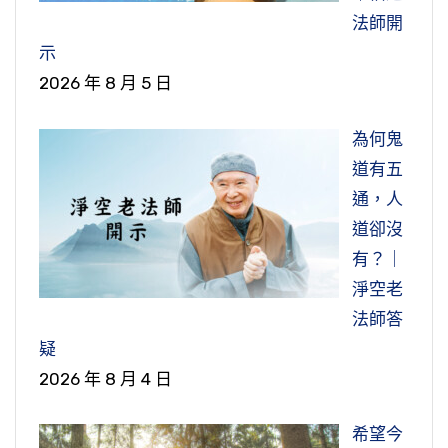
很辛苦，不是短時間能成就。這種機緣遇到，因
法師開
為疑，錯過了，你說多可惜！諸佛如來感嘆，嘆
示
息。這個凡夫善根福德並不深厚，聽了他能信，
2026 年 8 月 5 日
所以許多我們真是沒有瞧在眼裡，鄉下人阿公、
阿婆，問他什麼都不知道，教他念佛他就非常認
為何鬼
真，他不懷疑，結果三年五載他預知時至，真的
道有五
往生了。這個例子很多，說不盡，《淨土聖賢
通，人
錄》裡有記載，《往生傳》裡面很多，我們親自
道卻沒
看到的、親耳所聞的，這個例子太多了，這都擺
有？｜
在我們面前，我們能不相信嗎？不相信的，自己
淨空老
應該曉得是自己的業障。這個法門，諸佛菩薩、
法師答
諸上善人個個都說難信易行，只要相信，很容易
疑
修，果報殊勝，無比的殊勝。
2026 年 8 月 4 日
節錄自：02-039-0482 淨土大經解演義（第四
希望今
八二集）