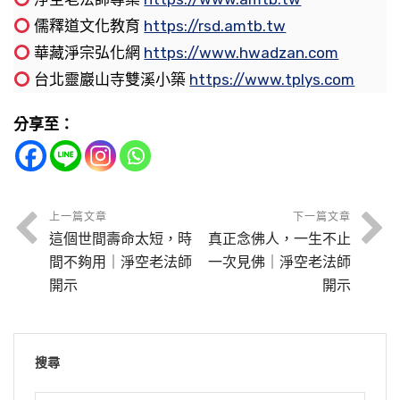
節錄自：02-034-0009 大乘無量壽經（第九
看它，它會起作用，有這個種子，來生後世遇到
戒的人不造口業。自己以為戒行很高，我的戒持
大的福報？念佛堂念佛是最大的福報，講堂聽經
有祕密。所謂的密就是自性、就是法性、就是真
不一定要念那麼多。最重要的是什麼？你要能真
儒釋道文化教育
https://rsd.amtb.tw
心不亂是定，就是這裡講的念佛三昧。心不顛倒
集）
緣之後，它會起作用，他會繼續不斷的修，如果
得很好，目的在哪裡？目的是要讓別人來供養
是增長善根。小小道場有兩個堂口，一個講堂，
心，真心能生萬法，萬法是真心所生。惠明這個
正把煩惱壓住、伏住，這叫做功夫。你一天不念
華藏淨宗弘化網
https://www.hwadzan.com
是慧，決定不再留戀六道輪迴，不再留戀世間的
薰習的力量能夠跟煩惱習氣平衡，還不能夠保證
遇到淨宗，他很可能到極樂世界去作佛去了。你
我、來讚歎我，這是拿著戒律去造罪業，騙人。
一個念佛堂，不可思議！我們能不能覺悟？覺
時候真懺悔，業障放下了，所以他能開悟，真誠
佛都沒有關係，一動念就阿彌陀佛，這就行了，
台北靈巖山寺雙溪小築
https://www.tplys.com
名聞利養、五欲六塵，決心取西方極樂世界，就
往生。必須薰習的力量超過煩惱習氣，也就是
把他這個緣斷掉，你要不要負責任？這個罪重，
所以哪一樣都要智慧，有智慧的人，心是清淨
知！你能不能覺悟？你能不能曉得？要想道業成
到極處起作用。
不動念的時候沒有阿彌陀佛，一起心動念馬上就
是求願往生，這是慧，這個心不顛倒。假如我們
說，煩惱習氣確實你能夠把它伏住，叫「伏煩
擔當不起。
的、心是不動的，沒有一樣不如法。沒有智慧，
就，這一生當中決定往生，不能離開道場，功夫
分享至：
是阿彌陀佛，這就叫覺得快，這是真正覺悟，永
還貪戀這個世間五欲六塵，對於西方極樂世界半
惱」。一切時、一切處煩惱習氣不會現行，外面
自己常常犯過自己並不知道，為什麼不知道，反
決定不能間斷。早年慧遠大師，這是我們中國淨
學習的態度，學習的心態關係你的成就。這種心
節錄自：02-041-0007 二零一四淨土大經科註
遠保持自己的心地清淨、平等、覺，就對了。
信半疑，這叫顛倒錯亂。慧從哪裡來的？慧從定
最重的罪，破和合僧，所以「破和合僧最重」，
這些外緣，無論是順境、逆境，善緣、惡緣，六
而造了很多過失，這叫愚痴，這叫沒智慧。所以
土宗第一代祖師，在廬山建念佛堂。志同道合的
態現在很少，那就是真誠、清淨、恭敬。現在人
（第七集）
來的，念佛是個方法、是個手段，目標是一心不
就是破壞僧團。「故成實云」，《成實論》裡頭
根面對都能夠不受影響，你就有把握往生。這個
「開彼智慧眼」就比什麼都重要。
同參道友都是一心真正立志，希求往生西方極樂
妄心，心浮氣躁，心浮氣躁就沒有真誠、沒有清
節錄自：02-034-0009 大乘無量壽經（第九
亂；得一心不亂之後，自然就心不顛倒，這才決
說的，「破僧最重」。為什麼？「何故如是」，
功夫必須要保持。真正想保持，換句話說，對於
上一篇文章
下一篇文章
世界，一百二十三個人。建一個念佛堂，外面有
淨，他的心是染污的、是浮動的，他定不下來。
集）
這個世間壽命太短，時
真正念佛人，一生不止
定往生。我們今天確實是搞錯了，不知道自己功
為什麼？「離三寶故。可入聖者，不得入聖。坐
世緣一定要冷淡才保持得住，真正能做到看破、
大乘佛法傳到中國，我們今天讀中文大乘佛法的
節錄自：02-037-0201 淨土大經科註（第二０一
條小溪叫虎溪，他們就以虎溪為界線，決定不過
為什麼？他從小沒有受過訓練。大概現代人從小
間不夠用｜淨空老法師
一次見佛｜淨空老法師
夫用在什麼地方，不知道，錯在此地。都是我們
禪學問，讀誦禮拜，如是等事，一切不得，所以
放下，對於這一生的修學、求生淨土，這才算是
經典，完全是漢字文言文，我們能夠讀得通、能
集）
這個小溪。大家嚴格遵守，各個成就。
長大，他接觸最多的，天天接觸的，無時無刻不
開示
開示
讀經疏忽了，聽經也太大意，沒有能夠依教修
最重」。這個罪造重了，為什麼？把三寶拆散，
有成就。如果把持不住，還會受外面境界動搖，
夠理解。原文是梵文，梵文書寫的這些全部翻成
接觸的，電視、電腦，小孩也玩電動玩具。電腦
行，所以時間雖然長，功夫還是不得力，充其量
叫他們還俗，不准他們學佛，障礙他們學佛。他
內心的煩惱還常常起現行，這個自己要警覺，對
中國文，以後梵文經典不要了。為什麼？那些拼
外面一走動，心就亂了，功夫就打斷，你什麼時
教他什麼？網路教他什麼？都是教他負面的，殺
中國老祖宗很有智慧，發明了文言文。他知道語
只在佛門修一點有漏福報而已，你說這多可惜！
們能夠修成，開示悟入，很可能他們裡頭有成
於求生淨土是毫無把握，對於將來墮三惡道這個
音文字，二、三百年之後沒有人能看懂。所以那
候能成就？這裡有人啟請，那裡有人啟請，好像
搜尋
盜淫妄。他天天受這個薰習，真誠心沒有了，清
言會變，所以把語言跟文言分開兩條路走，說話
就。坐禪的，學問的，坐禪是禪宗的方法修學，
成分很大，能從這個地方警覺，這才算是你已經
個時候，將近兩千年前，佛經傳到中國，全部譯
法緣挺盛。沒錯，法緣是很盛，外表上看到很
淨心沒有了。沒有恭敬心，不孝順父母，不尊重
用語言，書寫用文言。把古聖先賢的智慧、理
節錄自：12-017-0554 大方廣佛華嚴經（第五五