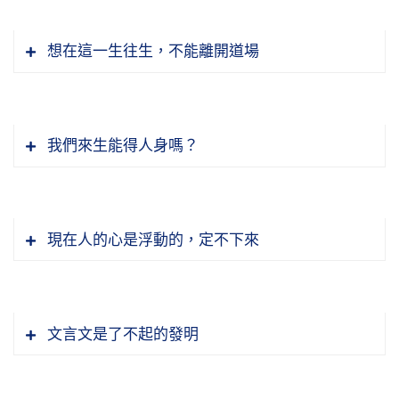
應，為什麼？這性德！他八個月就圓滿了，老和
善，意業是貪瞋痴，自私自利。貪瞋痴慢疑五毒
子，我們那一塊日本人沒到過。時間過得太快，
女，兒女太冤枉。怪誰？怪做父母的人沒有把他
節錄自：02-041-0011二零一四淨土大經科註
尚知道，所以發出傳授衣缽的信息，讓大家寫一
具足，起心動念很容易、很自然的都想到損人利
一定要把機會掌握住。我們決定有指望往生，我
教好。那父母不在面前，就是孩子的祖父母不在
想在這一生往生，不能離開道場
（第十ㄧ集）
首偈給他看，真正見性，衣缽就傳給他，做禪宗
己，這就壞了，這就造三惡道的業，自己不曉
們雖然做很多不善，五逆十惡還沒有到這個地
面前，現在小家庭，能不能供養父母的照片，就
遇到淨宗大幸！只有淨宗能帶業往生，只有淨宗
第六代祖。道場人多，五祖那裡是大道場，一千
得，有意無意天天在造，功德累積不住。念佛的
步，現在懺悔還來得及。
是孩子祖父母的照片，掛在明顯的地方，早晚向
能夠懺除無間地獄的罪業。可是那得要真幹，如
多人，沒有一個人想到衣缽會傳給惠能。偷偷傳
時間少，造業的時間長；念佛的力量薄弱，造惡
父母行三鞠躬禮。給誰看？給孩子看。孩子見到
果還是欺騙佛菩薩，罪加一等。隨時可修，「隨
的，沒有舉行儀式，也沒有請人觀禮，傳給他，
的力量渾厚，你怎麼能離開三途？說得不好聽的
節錄自：02-041-0009 二零一四淨土大經科註
我們來生能得人身嗎？
父母曉得，我的爸爸媽媽每天早晨都要跟爺爺奶
時可念」，不必住山。古時候修行人，這是佛教
立刻就叫他走路。老和尚三天在房間裡頭沒有開
話，你怎麼能離開地獄？全都造的地獄業。
《佛學大辭典》裡面給我們說出五逆的輕重。大
（第九集）
奶行三鞠躬，你看他那個恭敬心就生起來了。
我們的，我們凡夫業障很重，禁不起外面的境界
房門，人家以為老和尚生病了。到第三天打開
乘義章第七卷說，「殺父最輕」，是五逆罪裡頭
誘惑，我們會起惡念。所以建道場要建到山林裡
節錄自：02-041-0006 二零一四淨土大經科註
門，衡量著惠能走得差不多很遠了，不太容易追
輕的，五逆罪果報是無間地獄。殺母親比殺父親
節錄自：02-041-0007 二零一四淨土大經科註
面，人跡不到的地方，上山很不方便，沒有交通
（第六集）
現在人的心是浮動的，定不下來
上，才告訴大家，衣缽已經走了。大家聽到這個
的罪重，母親對你的恩比父親來得大，母親生
（第七集）
工具，羊腸小道。為什麼？就是避免干擾，所以
可是諸位要曉得，定的福跟戒的福不一樣；定的
話，想到肯定是惠能，分頭去追、去找，把衣缽
你，母親養育你，母親照顧你，所以殺母親的罪
選擇這些地方。「不勞閉關宴坐」，閉關也是遠
福大得多了，戒的福有在三途享的，只有地獄道
搶回來。
比殺父親的罪重。「殺阿羅漢次重」，殺阿羅漢
離干擾，宴坐是禪坐，禪堂裡面坐香，所以不需
沒有享福，餓鬼道、畜生道都有享福的，這是戒
比殺母親罪要重。為什麼？阿羅漢是老師，教化
文言文是了不起的發明
要這些形式。一切時、一切處統統可以修行，就
的福。定的福不在惡道，至少都在夜摩天以上。
人有命，不該是你的你拿不到。真的有一個人追
一方，你把他殺掉，這一方人法身慧命在你手中
生活裡面，我們一定要求節儉，不要浪費；要惜
是一句佛號不斷，無論幹什麼活不忘記念佛，無
你修定，定中不能夠開智慧，福報從夜摩天一直
上了，惠明。惠能大師趕快把衣缽放在一個石頭
斷掉了，這個因果你要背。斷人法身慧命比殺害
福，縱然自己有福報，也要惜福，不要浪費。多
論幹什麼活，幹完之後不放在心上，心上只有阿
到非想非非想處天，那都是定的福報。修定得福
上，自己躲起來，他們是來奪衣缽的，人不重