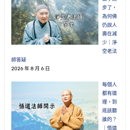
年來，就是佛教到中國這兩千年來，祖師大德他
難。跟諸位說，沒地方。這個戰爭要是真的爆
步了，
節錄自：21-791-0001 學習《根之根》 培育聖賢
們有德行、有學問、有智慧，他們不是糊塗人，
發，全球性的，沒地方避難。所以念佛人，我們
為何佛
人 （共一集）
這些人都信，都給我們做出信願行的榜樣，我們
心裡頭要有準備，不要恐怖，不要害怕，萬一真
仍說人
能不信嗎？這就是我們為什麼要相信的真憑實
的有這麼一天來了，念佛求生淨土，不是壞事是
壽在減
據。我們不是迷信，佛菩薩會騙人嗎？佛菩薩教
好事。叫我們快點到極樂世界去，離開這個苦惱
少｜淨
我們，不妄語、不兩舌、不綺語、不惡口，難道
的世間，逆增上緣，催我們趕快去，好事不是壞
空老法
他還妄語嗎？還欺騙人嗎？這不可能的事情。
事。因此，我們對這個世間要放下，不能有絲毫
師答疑
留戀，這個一定要懂得。好在現在兒孫都不孝，
2026 年 8 月 6 日
所以疑，大乘法裡面說，它是菩薩最大的障礙，
你就很容易放下，如果是孝子賢孫，你就放不
我們的障礙很多，太多太多了。菩薩萬緣放下，
下；兒孫不孝你就很容易放下，你到極樂世界去
每個人
就怕懷疑，是真的嗎？確實是真的。你看看，這
障礙就沒有。所以不孝也有好處，不是沒有好
都有道
是佛經上講的，有許多菩薩聽到淨土法門，但是
處。萬緣放下，一心念佛，求生淨土。
理，到
他懷疑，哪有這樣的好事？凡夫一品煩惱沒斷，
底該聽
到極樂世界就能一生圓證無上菩提，菩薩對這懷
節錄自：02-034-0156 大乘無量壽經（第一五六
誰的？
疑。懷疑當然他就不修這個法門，修其他的法門
集）
｜悟道