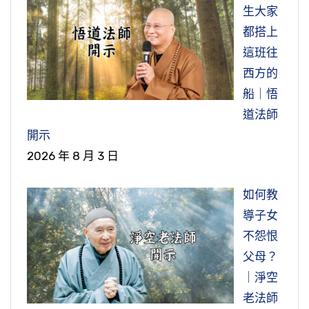
生大家
都搭上
這班往
西方的
船｜悟
道法師
開示
2026 年 8 月 3 日
如何教
導子女
不怨恨
父母？
｜淨空
老法師