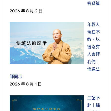
答疑篇
2026 年 8 月 2 日
年輕人
現在不
教，以
後沒有
人會拜
我們｜
悟道法
師開示
2026 年 8 月 1 日
三詔不
赴｜緇