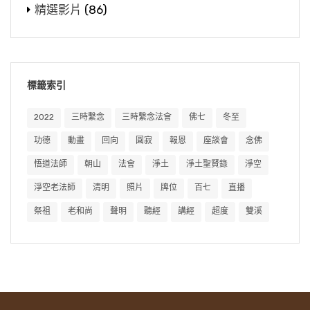
精選影片
(86)
標籤索引
2022
三時繫念
三時繫念法會
佛七
冬至
功德
動畫
回向
圓寂
報恩
座談會
念佛
悟道法師
朝山
法會
淨土
淨土聖賢錄
淨空
淨空老法師
清明
照片
牌位
百七
直播
祭祖
老和尚
聲明
聽經
講經
超度
雙溪