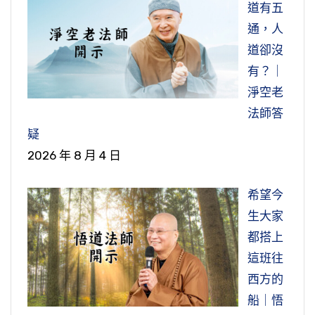
道有五
通，人
道卻沒
有？｜
淨空老
法師答
疑
2026 年 8 月 4 日
希望今
生大家
都搭上
這班往
西方的
船｜悟