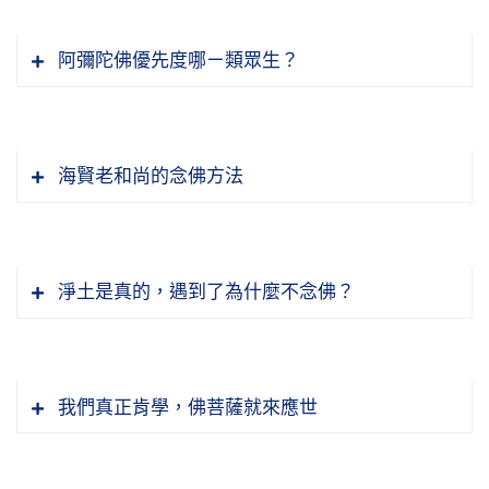
阿彌陀佛優先度哪ㄧ類眾生？
海賢老和尚的念佛方法
繞佛是最好的運動，尤其是對中年以上的人。繞
佛念佛的方法，是《華嚴經》吉祥雲比丘教善財
淨土是真的，遇到了為什麼不念佛？
童子的，這是一般人講的「般舟三昧」；只可以
站，只可以走，不能坐，不能睡。但是今天我們
我們冷靜去觀察這個世界，殺生、偷盜、邪淫、
的業障深重，我們沒有辦法，成天繞佛會累，所
妄語、兩舌、綺語、惡口、貪瞋痴慢，這個地球
以諦閑老法師慈悲，教導我們念累了就休息，休
我們真正肯學，佛菩薩就來應世
上到處都是，所以帶來嚴重的災難。確實像念老
息好了再念，這個方法對我們講非常適用。所以
所說的，「惡浪滔天，毒焰遍地」，這八個字就
盡可能繞佛，這是最好的運動。
「念佛法門乃修行之徑路」。佛門有個小冊子，
是大災難出現的時候。在這時候，「世尊垂慈，