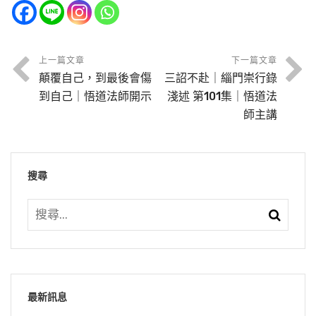
了，放下執著，放下分別，放下起心動念。如果
慧？世間有不少有智慧的人、有學問的人，給我
親近善友是我們初學人第一樁大事，「不捨善知
要去理會它；真的要抓緊，我們才能夠提升自
別、不執著了，我對佛法還分別、還執著。不
還有起心動念就不能明心見性，六根在六塵境界
們講了許許多多的大道理，但是這些大道理與生
識」。不捨善知識也要懂得，不是每天跟著善知
己。極樂世界是真的，一真法界，阿彌陀佛是真
行，六道還出不去，這個要懂。絕對不是叫你換
裡頭不起心、不動念、不分別、不執著，老和尚
活不相干，用不上，所謂是「談玄說妙」。魏晉
識屁股後面不離開，那就錯了。不捨善知識的教
的，彌陀名號也是真的，信願持名，臨命終時佛
對象，我貪心，我現在不貪世間的名聞利養，不
上一篇文章
下一篇文章
傳法要這種人，他做到了。
南北朝時代的時候「清談」，與生活脫節了，談
誨，這才叫真正不離善知識。善知識的教誨我們
顛覆自己，到最後會傷
三詔不赴｜緇門崇行錄
就來接引你往生。
貪五欲六塵了，我貪佛法。行不行？不行，佛是
我們在《影塵回憶錄》裡頭，看到倓虛法師沒有
得很玄，談得很高，一樣都用不上，那就不是究
天天記在心上，天天依教奉行，這就是真正親近
到自己｜悟道法師開示
淺述 第101集｜悟道法
叫你斷貪心，不是叫你換對象。貪心決定變餓
出家之前，他們在一起學佛，他有個好朋友劉居
節錄自：02-041-0004 二零一四淨土大經科註
竟圓滿的智慧。究竟圓滿的智慧，一定叫一切廣
善知識。 釋迦牟尼佛在世的時候，經典上就有一
節錄自：02-041-0002 二零一四淨土大經科註
師主講
鬼，你貪佛法還是變餓鬼。你貪世間五欲六塵去
士，以後也出家。這個劉居士很難得，一門深
（第四集）
大的群眾、一切眾生，學了之後現在就得利益，
則公案。有兩個比丘想去見佛，在路上口渴，遇
（第二集）
作餓鬼，貪佛法還是變餓鬼。雖變餓鬼，享受不
入，長時薰修，他專讀《楞嚴經》，念了八年，
現在就用得上，這個才叫究竟圓滿的智慧。佛是
到有一潭水，這水裡頭有蟲。有一個比丘就喝
這些祖師大德們都是強調發菩提心的重要；如果
一樣，貪圖世間名聞利養，墮的那個餓鬼，真的
天天讀，八載寒窗讀《楞嚴》，有一點功夫。什
究竟圓滿的智慧，佛在一切經裡講的東西，要跟
搜尋
了，為什麼？不喝的話，恐怕沒有辦法活下去；
不發菩提心，就像善導大師講的，到最後不能往
是餓鬼，很窮苦的餓鬼；貪圖佛法的這個餓鬼，
麼功夫？心地清淨，雜念少了，他的冤親債主就
我們生活脫節了，我們這個飲食、起居，衣食住
喝了這個水，然後去見釋迦牟尼佛。另外一個比
生淨土。所以我們要重視四十八願裡面的兩願，
可能在餓鬼道作官，因為那個對象不一樣。但是
求他超度。那時候沒出家，幾個人開了個中藥
行要不相關了，佛這些經典不能稱之為高度的智
丘不喝水，結果被渴死。見到佛之後，佛問他從
不是一願，許多人都把第十八願看重，十八願是
還是當鬼，還是沒有辦法離開鬼道，這個諸位一
鋪，中午沒事情幹的時候，沒有客人，在櫃台上
【汝見愚痴之人。不種善根。但以世智聰辯。增
慧。這是我們要把佛法本質認識清楚，然後曉得
哪裡來，路上經過的情形，他說出來了。佛說：
十念必生，十九願講發菩提心，講生到極樂世界
定要懂。佛教我們斷貪心，不是教我們換對象，
打瞌睡，他就看見兩個人進店裡面來，實際上他
益邪心。云何出離生死大難。】
佛法跟我們是什麼關係，我們有什麼關係？我們
「那一個嚴持戒律的比丘，他早就見我了，你沒
皆是阿惟越致菩薩，這第十九願講的。蕅益大師
這個意思一定要搞清楚，不是換對象。
在作夢，兩個人是熟人。來的時候心裡很害怕，
為什麼要學它？
有見到我。」你們想想這句話的意思。跟在佛的
在《要解》裡面講得好，他說能不能往生完全是
這幾句話是金玉良言，我們要把它記在心上，多
為什麼？這兩個人因為財務糾紛，跟劉居士打官
最新訊息
面前不能夠依教奉行的人，沒有在佛面前；真正
信願之有無，你有深信切願那你就能往生，可見
六度裡面的布施意思比這個深，比四攝法深，比
節錄自：02-034-0009 大乘無量壽經（第九
念幾遍，把它背熟，常常想到世尊這句話。
司，官司劉居士贏了，這兩個人上吊死了。他也