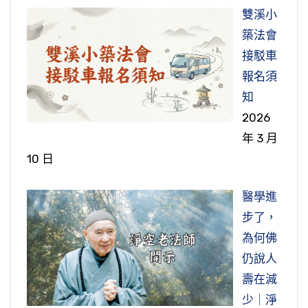
節錄自：02-034-0010 大乘無量壽經（第十
依教奉行的人雖然死了，他在善知識身邊。這是
得發菩提心重要；念佛功夫的淺深，是幫助你往
四攝法的要廣，目標不一樣。六度布施是菩薩修
集）
『汝』，這是彌勒菩薩，你看見『愚痴之人』，
雙溪小
很後悔，不應該為這點事情讓人家把命送掉，所
集）
一個很好的例證。所以縱然善知識不在世，我們
生極樂世界之後提升品位。如果念佛沒功夫，真
行的基本法，這個布施是讓我們放下，把心量拓
這個話是佛對彌勒菩薩講的。哪些是愚痴之人？
築法會
以心裡也很不安。現在看到這兩個人來了，知道
也能親近他，如對面前。
有深信切願，這個願就是菩提心，真有度眾生的
開，我們愛自己，我們也要愛別人。中國傳統文
世間愚痴的人那都不提了，這個愚痴之人全是佛
接駁車
他死了這不是人，是鬼，是來找麻煩的，但是看
現在人主要受的教育不是來自於經典，而是來自
心，真有作佛的心，臨命終時一念、十念都能往
化裡頭，「凡是人，皆須愛」，愛如何能夠落
門弟子。『不種善根』，什麼是善根？世間善
報名須
他的態度，很溫和，走到他面前就跪在地下，他
於電視、手機、網路，這些多數都是負面的內
節錄自：02-034-0118 大乘無量壽經（第一一八
生。這些開示非常重要，我們決定不能夠疏忽。
實，這就是佛法裡面的布施波羅蜜。第一個財布
根，無貪、無瞋、無痴。我們想想，我們貪瞋痴
知
就問他：你們兩個來幹什麼？有什麼事情？他說
容，把人都教壞了。古人不是這個教法，古人教
集）
施，佛教導我們，一個人生活在世間離不開財
有沒有斷掉？我們每一天，這個要自己反省，是
2026
「求超度」。心就定了，曉得不找麻煩，求超
我們收聽攝視，凡是負面的內容都不看、不聽，
節錄自：02-039-0025 淨土大經解演義（第二
富，財富從哪裡來的？為什麼有人一生當中擁有
貪瞋痴在增長，還是不貪不瞋不痴在增長？不貪
年 3 月
度。他說：行，用什麼方法超度？「只要你答應
避免受到染污。現在電視、手機、網路所播的內
十五集）
很多的財富，說發財了，有些人一生窮困。原因
不瞋不痴是三善根，貪瞋痴是三毒根，我們每天
10 日
就行」。行，我答應你。看到這個鬼魂踩著他的
容，很多都是殺盜淫妄，天天接受這種教育，人
是什麼？佛告訴我們，佛講三世，我們每個人有
增長的是善根還是毒根？這個要自己很認真細心
膝蓋、踩著肩膀，升天去了。接著又來了一個女
心怎麼能端正？小孩生下來，眼睛一張開就看到
過去世、有現在世，還有未來世，所以中國在過
醫學進
去體會，你才能看出來。如果這三毒的根在增
的、一個小孩，再一看是他前面的太太，帶他的
手機、電視、電腦，到了六、七歲已經不好教
去大部分人都接受傳統文化裡面所講的人生，這
步了，
長，縱然因為你有『世智聰辯』，你能把佛法講
小孩（兒子），都死了的。看到他們兩個來的時
了，很難回頭，這是大問題！我五十多年沒有看
一生有命運，「一生皆是命，半點不由人」。有
為何佛
得天花亂墜，有這種人，擁有廣大的群眾，死了
候，也問她：妳來做什麼？「求超度」，一樣的
過電視，也沒有看過電影，沒有聽過廣播；我也
人命好，財庫是滿的、豐滿的，所以他發大財，
仍說人
之後到三途去了，地獄去了。為什麼？這種修行
方式，「只要你答應」，好，答應妳。跟前面那
不會用電腦，也不會用手機。真正發心學習宗教
有人真的窮困一輩子。這什麼原因？命運不一
壽在減
弘法都是『增益邪心』，搞名聞利養、搞自私自
鬼一樣，踩著他膝蓋，踩著肩膀就升天了。這什
經典的年輕人，應當遠離這些東西，這些都是擾
樣。命運從哪裡來的？不是神給我們的，是我們
少｜淨
利，不是在正道上。
麼形式都沒有，意念，什麼意念？他讀《楞嚴