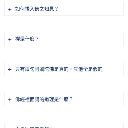
《徑中徑又徑》，我初學佛的時候喜歡看這個。
仍特留此法，以作慈航，以降甘露。佛恩深重，
節錄自：21-090-0040 學佛答問（第四十集）
如何悟入佛之知見？
徑路跟誰比？大乘小乘比，大乘是徑路，小乘距
粉身難報」。信願持名，往生淨土，親近彌陀，
離遠；大乘跟禪宗比，禪宗是徑路，一般大乘教
這才報佛恩。四恩總報，報佛恩，報父母祖宗之
我們的念頭，這是根本問題，就是妄想雜念太
修學起來很難；禪宗跟淨土比，淨土又是徑路，
恩，報國家之恩，報眾生恩，全報了，我們要明
多，從沒暫息。「今若勉強按捺，粗念雖得稍
禪就難了。
禪是什麼？
白，要不發願生淨土就大錯特錯了。
息，細念從未暫止」。這個細念，我剛才講彌勒
菩薩所說的細念，阿賴耶的細念。「行人倘若錯
淨土裡面有四種念佛，實相念佛難，不是普通人
念老後面這幾句話，故得遠離魔難，安穩修持。
節錄自：02-041-0014 二零一四淨土大經科註
認，便云相應」，這大錯特錯。我們妄念少了，
能做到的，觀想念佛就比較容易，但是觀想要很
仗他力故，化險為夷。這幾句話說得好，真正是
（第十四集）
有了幾分清淨，有了一點小智慧，如果說這就是
只有這句阿彌陀佛是真的，其他全是假的
細心的人、很有耐心的人，心浮氣躁觀想觀不
易行道。或者有人「以談他力為著相」，學教的
相應，錯了，距離佛法的標準還非常非常的遠。
成。你要不相信實驗一下看，十六觀第一觀觀太
人、學禪的人認為這是著相。念老告訴我們，
可見得製造六道輪迴容易，讓六道輪迴停止可不
來佛寺的這三個人，他們不是普通人，他們早就
陽，「落日懸鼓」。觀成功是什麼？睜開眼睛太
「應知他力，亦是自心」。這個解釋是真的，為
容易，這就要靠阿彌陀佛了。
證得清淨平等覺了。應該在什麼時候往生？念佛
陽在面前，閉著眼睛太陽也在面前，無論什麼時
什麼？阿彌陀佛從哪來的？是我們自性變現出來
佛經裡面講的道理是什麼？
三年就應該往生了。累積到九十二年，完全是為
候你一觀想，太陽就在面前。你試試看，你能不
的，離開自性，沒有一法可得。所以淨宗講自性
下面說，「大悲慈父」，這是阿彌陀佛，興起無
表法，是為度眾生，幫助眾生起信、發願、老實
能觀成，觀成了，用這個功夫念佛決定往生。再
彌陀，唯心淨土，阿彌陀佛是自性變的，極樂世
元曉師在此地說得好，阿彌陀佛普度眾生，先度
緣大慈，「垂茲」，垂慈，「奇妙方便法門」。
念佛。那就是《金剛經》上所說的，「法尚應
有觀像念佛，你喜歡的佛像你天天看著它。這要
界也是自性變的。自他是一不是二，「自他宛
凡夫，為什麼？他們太苦了，他們迫切需要，兼
這就是說阿彌陀佛大慈大悲，這個慈悲沒有起心
捨，何況非法」，要把它捨乾淨，這才能夠往生