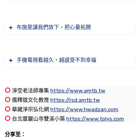
氣躁的程度非常微少，要用百分比來說，也不過
辭辛勞講經說法，為什麼？幫助人看破。
要不然佛的開示白開了，佛就不講開示了，為什
（第十二集）
是百分之三、五，這樣的心浮氣躁；現在呢？現
就像六祖惠能大師，在黃梅八個月，他所幹的事
節錄自：02-041-0013 二零一四淨土大經科註
麼？沒有悟入的人。悟入要什麼條件？印光大師
在應該到百分之九十五，九十、九十五，怎麼能
情，舂米、破柴，五祖那個時候的道場有幾千
節錄自：02-041-0007 二零一四淨土大經科註
（第十三集）
說得好，說得很多，「一分誠敬得一分利益，十
布施是讓我們放下，把心量拓開
學？我們從什麼地方看出來？從大善知識不在我
人，每天要吃飯，每天要燒火，他是樵夫出身
（第七集）
分誠敬得十分利益」。於是我們就知道了，要真
們世間了。他們為什麼不來？我們不肯學。我們
的，這是他的本行，每天破柴、舂米，供養大
誠心，要恭敬心，看你有幾成真誠恭敬你能夠得
宇宙從哪來的？萬物從哪來的？生命從哪來的？
真正肯學，佛菩薩就來應世，眾生有感，佛就有
眾。破柴、舂米不妨礙參禪。禪是什麼？內不動
幾分利益，決定成正比例。我還加一個清淨，要
我從哪來的？六祖惠能大師講得好，他開悟的時
應。
心，外不著相。所以他幹得很起勁，幹得很歡
手機電視看越久，越感受不到幸福
清淨心，心不清淨不能得利益。要清淨，只有學
候最後一句話，我們這些疑問他總答了，「何期
喜。到成熟了，沒人知道，五祖知道，他自己知
一樣，不能學很多。
自性，能生萬法」，沒有想到我們的自性能生萬
節錄自：02-041-0007 二零一四淨土大經科註
道。五祖提出來要傳法，自己年老了要傳衣缽。
大家一定要曉得，佛經裡面講的道理什麼道理？
法，就是能生宇宙、能生一切法、能生生命。我
（第七集）
他為什麼早不說遲不說，要在這個時候說？這個
做人的道理，做事的道理；所講的方法是生活的
節錄自：02-041-0005 二零一四淨土大經科註
淨空老法師專集
https://www.amtb.tw
從哪裡來？自性變現的，自性在夢中，做了一場
時候接班人成熟了，八個月的訓練成功了。你看
方法、工作的方法、處事待人接物應酬的方法。
（第五集）
儒釋道文化教育
https://rsd.amtb.tw
夢，沒有一樣是真的。海賢老和尚知道，常常告
他八個月在道場裡，道場裡頭有禪堂，他沒有去
它講的是這些東西，跟我們現實生活息息相關，
華藏淨宗弘化網
https://www.hwadzan.com
訴人，念阿彌陀佛，這句佛號是真的，除這個之
諸位要曉得，你還有一絲毫的分別，還有一點點
坐過一支香，道場也有講堂，他沒有聽一次經。
沒有一絲毫脫節，所以你學了，你馬上就能夠派
台北靈巖山寺雙溪小築
https://www.tplys.com
外全是假的。他能說出這個話來，這就是《六祖
的執著，你的心不誠。要把分別、執著斷得乾乾
他參的是什麼？就是外不著相，內不動心。每天
上用場，決定不是所學非所用，如果所學非所
壇經》，這就是《金剛經》，明心見性的人說出
淨淨，不但對世間法不分別、不執著，對於佛法
幹活，每天服務，待人接物都在用功。真正放下
用，我們學它幹什麼，佛怎麼能稱之為圓滿智
分享至：
來的，這是事實真相。假的就應該放下，就不需
也不分別、不執著。如果你說：我對世間法不分