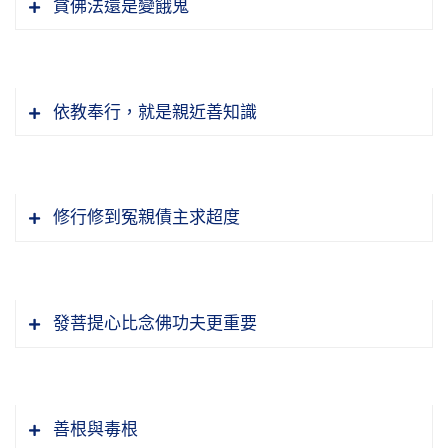
貪佛法還是變餓鬼
很有福報，為什麼？你不需要工作，白天晚上對
然」。從事上看，好像自他是對立的，從自性上
為三乘聖人，三乘聖人是指聲聞、緣覺、權教菩
動念，叫無緣之慈，完全從真心、從自性裡頭流
淨土，證得無上菩提。往生淨土是花報，開花
著佛像；不對著呢？不對著就觀不成，一定不離
看，自他是一不是二。
薩，權教菩薩就是沒有明心見性的菩薩，度脫的
露出來的，這就是信願持名往生淨土的法門。
了；在極樂世界證得無上菩提，果報。沒有這麼
彌顯這個法門之可貴，這個法門之難得，都是提
佛像。
順序他們優先。「可見淨土宗之妙，首為凡夫得
「指方立相」，指定西方，樹立形象，西方有極
長的時間，不受這些磨難，我們眾生看不出來，
醒我們這個法門太難得了，遇到的時候要珍惜，
節錄自：02-041-0012二零一四淨土大經科註
度。」我們看到這一句歡喜，為什麼？我們有
依教奉行，就是親近善知識
樂世界，極樂世界有阿彌陀佛，讓我們「攝心專
我們眾生看了不相信。在這裡時間這麼久，身心
千萬不要當面錯過，那就叫真錯了。怎麼落實？
現在我們用的方法就用照片，我們早年在華藏圖
（第十二集）
分，我們是凡夫，阿彌陀佛度眾生把我們擺在第
注」，把心收一收，收在一處，專想阿彌陀佛，
健康，頭腦清楚，思惟敏捷，這都不是凡人能做
這一句佛號常常放在心上，一切時、一切處，口
書館，供的一尊藍底白的瓷像，阿彌陀佛像，現
一優先。《無量壽經》上所說的，絕不是假話，
懺悔要真正去做，要真放下，真放下的先決條件
專念阿彌陀佛，一心希求極樂世界，這就對了。
到的，完全是示現給我們看的。一句佛號有這麼
裡不念沒有關係，心裡頭默念，沒人知道。海賢
在我們都用，我這一生沒改。把這個像照相放大
決定可以相信，我們決定要爭取。
就是你要真看破。知道三界六道是假的，知道四
就用這個妄心「持佛名號，念一佛名，換除百千
大的能量，有這麼多的好處，你能不念嗎？
老和尚就是這種念法，他每天早晚念個幾聲，幾
修行修到冤親債主求超度
了，非常莊嚴。這張像自己細心去觀察，阿彌陀
聖法界也不是真的，為什麼？就真放下了。為什
萬億妄想雜念」。這把念佛的作用說出來了，為
分鐘大聲念，慢慢就小聲念，慢慢就心上念，口
節錄自：02-041-0010二零一四淨土大經科註
佛很少現這種面相，童子的面相，我們供的童子
麼放不下？沒搞清楚，還把假的當作真的，真的
什麼要念佛，不念佛的時候，你有無量無數的妄
節錄自：02-041-0011二零一四淨土大經科註
上不念。這個法太妙。
佛法講的是心性，修學佛法最重要的條件就是用
（第十集）
的面相。心裡想阿彌陀佛，這個相就會現前，叫
不認識，遇到了不認識。淨土是真的，遇到了為
想雜念。這個妄想雜念就是六道輪迴的因，有這
（第十ㄧ集）
真心，因為佛法是世尊真誠心裡面流露出來的，
觀像念佛。
什麼不念佛？沒搞清楚。所以，看破、放下這兩
節錄自：02-041-0008 二零一四淨土大經科註
發菩提心比念佛功夫更重要
麼多妄想雜念，你在製造六道輪迴。 所以六道輪
我們的心跟他不一樣就很難體會到。眾生心是妄
樣哪一樣難？早年我年輕，這些問題都問過章嘉
（第八集）
迴它永遠存在，它不會消失，什麼原因？你天天
心，真心裡面是清淨平等覺，沒有絲毫染污，沒
但是最方便的，持名，四種念佛裡頭是最方便
大師，大師告訴我看破難，看破是智慧，看破沒
我們看《華嚴》跟《法華》，自始至終就是為這
在製造。
有絲毫懷疑，沒有絲毫動搖，我們今天的確，古
的，捷徑當中的捷徑，直通無上菩提大道，不拐
有不放下的；不能放下，沒看破，對事實真相還
樁大事因緣，開示悟入佛之知見，學佛一定要抓
人所謂的心浮氣躁。古時候人有，但是那個心浮
善根與毒根
彎的，叫易行道。
是蒙在鼓裡頭，不了解。釋迦牟尼佛四十九年不
住這句話。佛對我們開示，我們自己要能悟入，
節錄自：02-041-0012二零一四淨土大經科註