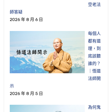
亂身心的，讓我們不能寧靜下來。所以，現代人
過去世的心行影響這一生。過去世喜歡財布施，
空老法
經》的功夫。你沒有八載寒窗讀《楞嚴》，你哪
過的生活是富而不樂、貴而不安，他沒有幸福。
節錄自：02-037-0528 淨土大經科註（第五二
以你多餘的財力歡喜幫助別人，這樣就讓你命運
師答疑
有這個能力超度？阿彌陀佛加持我們，憑什麼？
如果要問，什麼是幸福？德國有一句老話說，
八集）
裡面擁有財富，無論你從事哪一個行業都賺錢，
2026 年 8 月 6 日
因地四十八願五劫修行的功夫，那有多大的力
「人無國王、庶民之分，只要家有和平，便是最
你不會有財物缺乏的。如果說是我們過去生中沒
量！劉居士才八年的時間讀《楞嚴經》，就有這
幸福的人」。中國人講，修身、齊家是幸福，先
每個人
有修財布施，這一生物質生活就很困難了，確實
個能力。你沒有這個能力，拿什麼去迴向，去超
端正自己的心念，修養自己的言行，不受干擾、
都有道
是這麼一個情形。
度別人？得有東西才行。所以超度這個事情做多
不受染污、不受誘惑，然後就能和諧家庭關係，
理，到
了，如果自己沒有德、沒有行，不但超度不了，
這就是幸福。
節錄自：21-733-0001 健康長壽的祕訣（共一
底該聽
恐怕超度那些鬼魂都來找你麻煩，你跟他們開玩
集）
誰的？
節錄自： 21-764-0001 和諧示範城帶來地球千年
笑，你把他找來，超度不了。得點什麼好處？大
｜悟道
盛世（共一集）
概施食的時候請他吃一頓飯，除此之外他得不到
法師開
好處。那不修行怎麼行？不聞法怎麼行？
示
2026 年 8 月 5 日
節錄自：02-039-0568 淨土大經解演義（第五
六八集）
為何鬼