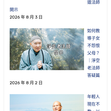
道法師
開示
2026 年 8 月 3 日
如何教
導子女
不怨恨
父母？
｜淨空
老法師
答疑篇
2026 年 8 月 2 日
年輕人
現在不