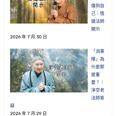
傷到自
己｜悟
道法師
開示
2026 年 7 月 30 日
「消業
障」為
什麼那
麼重
要？｜
淨空老
法師答
疑
2026 年 7 月 29 日