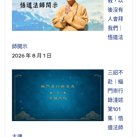
教，以
後沒有
人會拜
我們｜
悟道法
師開示
2026 年 8 月 1 日
三詔不
赴｜緇
門崇行
錄淺述
第101
集｜悟
道法師
主講