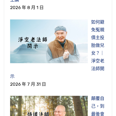
2026 年 8 月 1 日
如何避
免冤親
債主投
胎做兒
女？｜
淨空老
法師開
示
2026 年 7 月 31 日
顛覆自
己，到
最後會