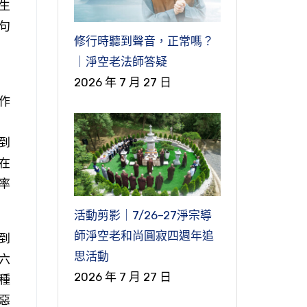
生
句
修行時聽到聲音，正常嗎？
｜淨空老法師答疑
2026 年 7 月 27 日
作
到
在
率
活動剪影｜7/26–27淨宗導
師淨空老和尚圓寂四週年追
到
思活動
六
2026 年 7 月 27 日
種
惡