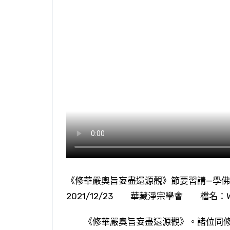
《修華嚴奧旨妄盡還源觀》節要習講—
2021/12/23 華藏淨宗學會 檔名：WD1
《修華嚴奧旨妄盡還源觀》。諸位同修