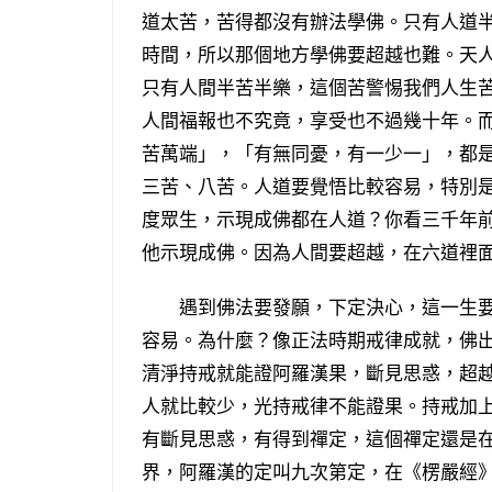
道太苦，苦得都沒有辦法學佛。只有人道
時間，所以那個地方學佛要超越也難。天
只有人間半苦半樂，這個苦警惕我們人生
人間福報也不究竟，享受也不過幾十年。
苦萬端」，「有無同憂，有一少一」，都
三苦、八苦。人道要覺悟比較容易，特別
度眾生，示現成佛都在人道？你看三千年
他示現成佛。因為人間要超越，在六道裡
遇到佛法要發願，下定決心，這一生要
容易。為什麼？像正法時期戒律成就，佛
清淨持戒就能證阿羅漢果，斷見思惑，超
人就比較少，光持戒律不能證果。持戒加
有斷見思惑，有得到禪定，這個禪定還是
界，阿羅漢的定叫九次第定，在《楞嚴經