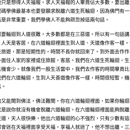
他只是想得人天福報，求人天福報的人畢竟佔大多數，要出離
起碼學佛最基本也要發願求脫離六道生死輪迴，因為佛門有一
話是非常重要，我們學佛人不能夠疏忽掉這兩句話。
要輪迴到人道很難，大多數都是在三惡道。所以有一句話講
。人天是客居，在六道輪迴裡面生到人道、天道像作客一樣。
去旅遊，那是短期性的，時間不長你就回來了。到外面去作作
外面住人家的家裡或住旅館，客居。我們在六道生死輪迴，生
且機會少。就像我們一般生活當中，我們去作客的時間畢竟比
我們在六道輪迴，生到人天善道像作客一樣，時間很短暫，機
易。
又能聞到佛法，佛法難聞。你在六道輪迴裡面，如果你輪迴
就是說你就沒有機會脫離六道輪迴。在六道輪迴裡面能夠脫離
天道，天人很快樂，他出六道輪迴的心不強烈，只有少數有這
都會迷在天福裡面享受天福，享福人就迷了，他不想出離。三