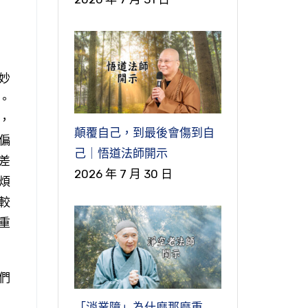
妙
。
，
顛覆自己，到最後會傷到自
偏
己｜悟道法師開示
差
2026 年 7 月 30 日
煩
較
重
們
「消業障」為什麼那麼重