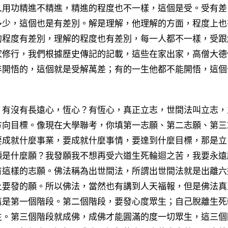
人用功精進不精進，精進的程度也不一樣，這個是受。受有差
多少，這個也是有差別。解是理解，他理解的方面，程度上也
的程度有差別，理解的程度也有差別，每一人都不一樣，受跟
家修行，我們根據歷史傳記的記載，這些在家出家，高僧大德
年開悟的，這個就是受解萬差；有的一生他都不能開悟，這個
有沒有長遠心，恆心？有恆心，真正立志，世間法叫立志，
方向目標。像現在大學聯考，你填第一志願、第二志願、第三
要成就什麼事業，要成就什麼事情，要達到什麼目標，那是立
願是什麼願？我發願我不想再受六道生死輪迴之苦，我要永遠
有這樣的志願。佛法稱為出世間法，所謂出世間法就是出離六
上要發的願。所以佛法，當然也有講到人天福報，但是佛法真
這是第一個階段。第二個階段，要發心度眾生；自己脫離生死
生。第三個階段就成佛，成佛才能圓滿的度一切眾生，這三個