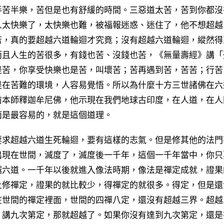
半苦半樂，苦但是也有舒緩的時間。三惡道太苦，苦到你都沒
人太快樂了，太快樂也難，被福報迷惑、迷住了，他不想超越
苦，真的要超越六道輪迴才究竟；沒有超越六道輪迴，縱然得
而且人生的苦很多，有錢也苦、沒錢也苦，《無量壽經》講「
是苦，你享受快樂也是苦，叫壞苦；苦再遇到苦，苦苦；行苦
是在苦難的環境，人容易覺悟。所以為什麼十方三世諸佛在六
前本師釋迦牟尼佛，他示現在我們地球古印度，在人道，在人
面是最容易的，就是這個道理。
求超越六道生死輪迴，要有這樣的志氣。但是修其他的法門
出現在世間，滅度了，滅度後一千年，這個一千年當中，你只
越六道。一千年以後就進入像法時期，像法是禪定成就，證果
上修禪定，證果的就比較少，得禪定的就很多。得定，但是還
在世間的禪定裡面，世間的四禪八定，還沒有超越三界。超越
》講九次第定，那就超越了。如果你沒有達到九次第定，還是