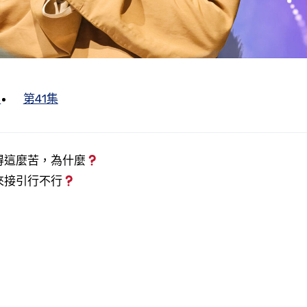
集
第41集
得這麼苦，為什麼
來接引行不行