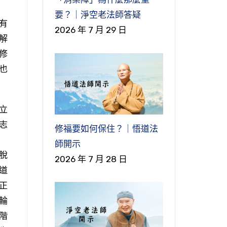
要？｜淨空老法師答疑
有
2026 年 7 月 29 日
解
修
也
立
志
修福要如何保住？｜悟道法
師開示
脫
2026 年 7 月 28 日
道
正
輪
階