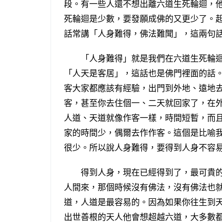
段。有一些人還不想出離六道生死輪迴，
死輪迴是少數，要發願成佛的又更少了。
話常講「人身難得，佛法難聞」，這兩句
「人身難得」就是我們在六道生死輪迴
「人天是客居」，這話也是佛門裡面的話
客大家都應該有經驗，出門到外地、遠地
客，甚至你去住個一、二天就回家了，在
人道、天道就像作客一樣，時間短暫，而
家的時間少，偶爾去作作客。這個是比喻
很少。所以說人身難得，要得到人身不容
得到人身，現在已經得到了，最可貴的
人間來，那個時候沒有佛法，沒有佛法也
道，人道是最容易的。因為如果你往生到
出世善根的天人他會想超越六道，大多數