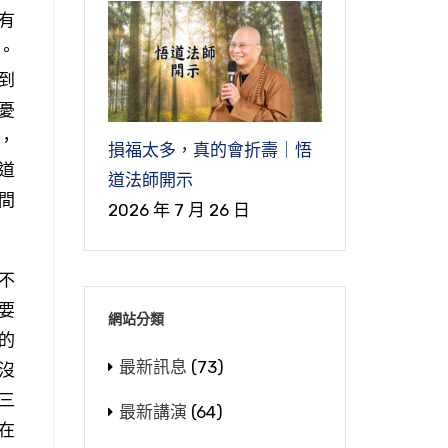
有
。
到
憂
，
損福太多，真的會折壽｜悟
道
道法師開示
間
2026 年 7 月 26 日
不
要
網站分類
的
最新訊息
(73)
沒
三
最新講演
(64)
在