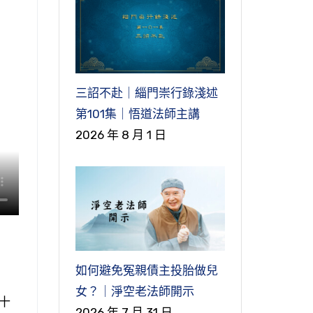
三詔不赴｜緇門崇行錄淺述
第101集｜悟道法師主講
2026 年 8 月 1 日
如何避免冤親債主投胎做兒
女？｜淨空老法師開示
十
2026 年 7 月 31 日