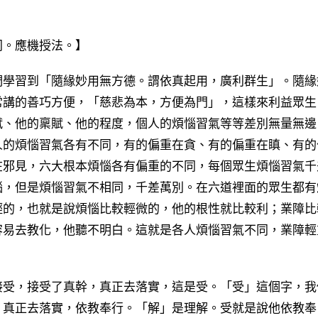
。應機授法。】
學習到「隨緣妙用無方德。謂依真起用，廣利群生」。隨緣
常講的善巧方便，「慈悲為本，方便為門」，這樣來利益眾生
賦、他的稟賦、他的程度，個人的煩惱習氣等等差別無量無邊
人的煩惱習氣各有不同，有的偏重在貪、有的偏重在瞋、有的
在邪見，六大根本煩惱各有偏重的不同，每個眾生煩惱習氣千
惱，但是煩惱習氣不相同，千差萬別。在六道裡面的眾生都有
輕的，也就是說煩惱比較輕微的，他的根性就比較利；業障比
容易去教化，他聽不明白。這就是各人煩惱習氣不同，業障輕
受，接受了真幹，真正去落實，這是受。「受」這個字，我
，真正去落實，依教奉行。「解」是理解。受就是說他依教奉