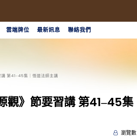
雲端牌位
最新訊息
聯絡我們
 第41‒45集｜悟道法師主講
觀》節要習講 第41‒45集
瀏覽數 