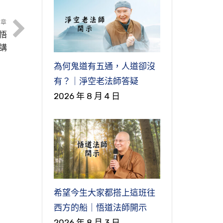
文章
悟
講
為何鬼道有五通，人道卻沒
有？｜淨空老法師答疑
2026 年 8 月 4 日
希望今生大家都搭上這班往
西方的船｜悟道法師開示
2026 年 8 月 3 日