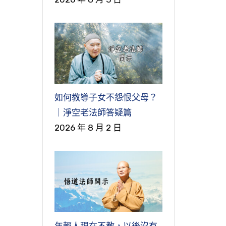
如何教導子女不怨恨父母？
｜淨空老法師答疑篇
2026 年 8 月 2 日
年輕人現在不教，以後沒有