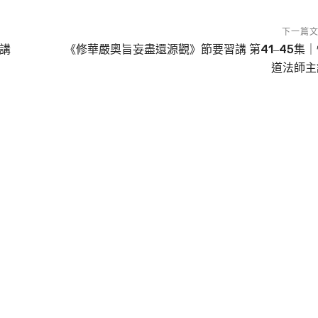
下一篇
主講
《修華嚴奧旨妄盡還源觀》節要習講 第41‒45集｜
道法師主