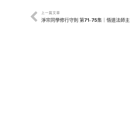
上一篇文章
淨宗同學修行守則 第71‒75集｜悟道法師