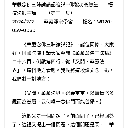
華嚴念佛三昧論講記複講—佛號功德無量 悟
道法師主講 （第三十集）
2024/2/2 華藏淨宗學會 檔名：WD20-
059-0030
《華嚴念佛三昧論講記》。諸位同修，大家
好。阿彌陀佛！請大家翻開《華嚴念佛三昧論》
二十六頁，倒數第四行，從「又問，華嚴法
界」，這個地方看起。我先將這段論文念一遍，
我們對一對地方：
【又問。華嚴法界。密義重重。以無量修多
羅而為眷屬。云何唯一念佛門而能普攝。】
這個又是一個問題了。前面問了，已經回答
了，這裡又提出一個問題。這個問題是問，『華