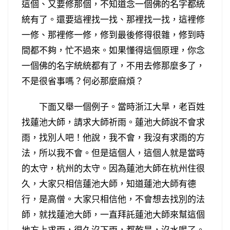
這個、又要修那個，不知道念一個佛的名字都統
統有了。還要這裡找一找、那裡找一找，這裡修
一修、那裡修一修，修到最後修得很雜，修到時
間都不夠，忙不過來。如果懂得這個原理，你念
一個佛的名字統統都有了，不用去修那麼多了，
不是很省事嗎？何必那麼麻煩？
下面又舉一個例子。當時浙江大旱，老百姓
找蓮池大師，請求大師祈雨。蓮池大師說不會求
雨，找別人吧！他說，我不會，我沒有求雨的方
法，所以我不會。但是這個人，這個人就是當時
的太守，杭州的太守。因為蓮池大師在杭州住很
久，大家只相信蓮池大師，知道蓮池大師有德
行，是高僧。大家只相信他，不會想去找別的法
師，就找蓮池大師，一直拜託蓮池大師來幫這個
地方上求雨，很久沒下雨，都乾旱，沒水喝了。