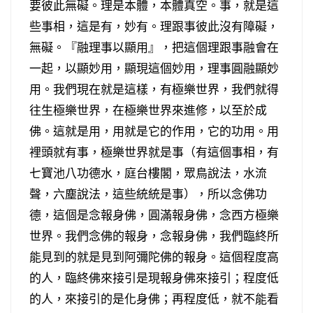
要彼此無礙。理是本體，本體真空。事，就是這
些事相，這是有，妙有。理跟事彼此沒有障礙，
無礙。『融理事以顯用』，把這個理跟事融會在
一起，以顯妙用，顯現這個妙用，理事圓融顯妙
用。我們現在就是這樣，有極樂世界，我們就得
往生極樂世界，在極樂世界來進修，以至於成
佛。這就是用，用就是它的作用，它的功用。用
裡頭就有事，極樂世界就是事（有這個事相，有
七寶池八功德水，庭台樓閣，眾鳥說法，水流
聲，六塵說法，這些統統是事），所以念佛功
德，這個是念報身佛，圓滿報身佛，念西方極樂
世界。我們念佛的報身，念報身佛，我們臨終所
能見到的就是見到阿彌陀佛的報身。這個程度高
的人，臨終佛來接引是現報身佛來接引；程度低
的人，來接引的是化身佛；再程度低，就不能看