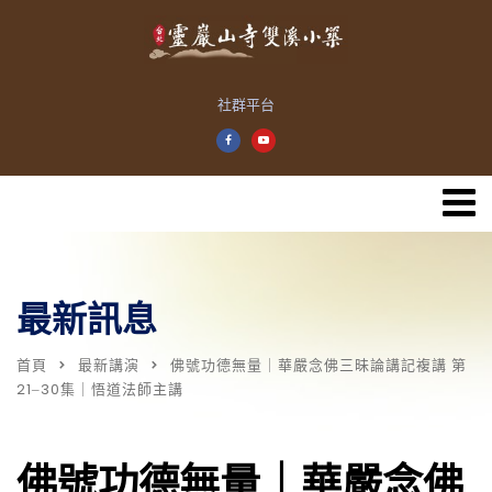
社群平台
最新訊息
首頁
最新講演
佛號功德無量｜華嚴念佛三昧論講記複講 第
21‒30集｜悟道法師主講
佛號功德無量｜華嚴念佛