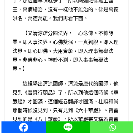
了，那這個事情就多了。所以阿彌陀佛無上醫
王，萬病總治，沒有一樣他不能治的。佛是萬德
洪名，萬德萬能。我們再看下面。
【又清涼疏分四法界。一心念佛。不雜餘
業。即入事法界。心佛雙泯。一真獨脫。即入理
法界。即心即佛。大用齊彰。即入理事無礙法
界。非佛非心。神妙不測。即入事事無礙法
界。】
這裡舉出清涼國師，清涼是唐代的國師，他
見到《普賢行願品》了，所以到他這個時候《華
嚴經》才圓滿，這個經卷翻譯才圓滿。杜順和尚
那個時候沒見到，只有見到《六十華嚴》。賢首
見到的是《八十華嚴》。所以華嚴宗又稱為賢首
宗。等到清涼國師，他就見到全部的《華嚴》。