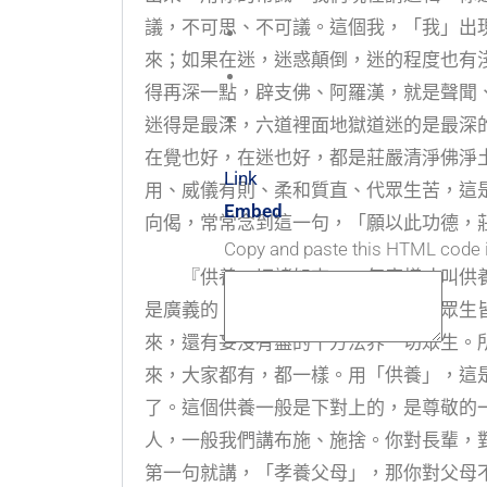
議，不可思、不可議。這個我，「我」出
來；如果在迷，迷惑顛倒，迷的程度也有
得再深一點，辟支佛、阿羅漢，就是聲聞
迷得是最深，六道裡面地獄道迷的是最深
在覺也好，在迷也好，都是莊嚴清淨佛淨
Link
用、威儀有則、柔和質直、代眾生苦，這
Embed
向偈，常常念到這一句，「願以此功德，
Copy and paste this HTML code 
『供養一切諸如來』，怎麼樣才叫供養
是廣義的。一切眾生本來是佛，一切眾生
來，還有妄沒有盡的十方法界一切眾生。
來，大家都有，都一樣。用「供養」，這
了。這個供養一般是下對上的，是尊敬的
人，一般我們講布施、施捨。你對長輩，
第一句就講，「孝養父母」，那你對父母