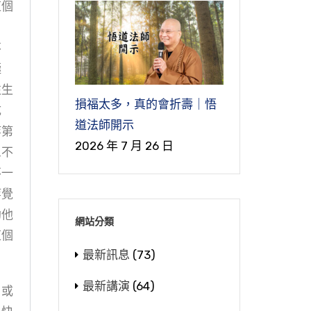
這個
不
極
往生
損福太多，真的會折壽｜悟
成
道法師開示
等第
2026 年 7 月 26 日
三不
不一
等覺
勸他
網站分類
這個
最新訊息
(73)
最新講演
(64)
，或