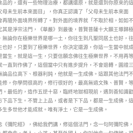
食品的，還有一些物理治療，都講還原，就是還到你原來的
父母未生前本來面目」，你真正認識了「父母未生前本來面
會再隨外面境界所轉了。對外面的境界就「不取於相，如如
尤其是淨宗法門，《華嚴》到最後，普賢菩薩十大願王導歸
，無論你在極樂世界是哪一土，你往生到凡聖同居土也好，
生也好，只要到了極樂世界，你決定還源，你這一生當中就
是當生，就是這一生，只要信願念佛往生極樂世界，不用再
就一直到作佛了，這個當中只有進步提升，不會退轉，圓證
無論品位高下、根器利鈍，他就是一生成佛。這跟其他法門
能修，你學問很高的，修行很好的，最高無過文殊、普賢，
門。最低的，造作五逆十惡，臨終地獄相現前，遇到善知識
方下品下生。不管上上品，或者是下下品，都是一生成佛，
多生多世他才能成就。唯有淨土，它是一生成佛。
《彌陀經》，佛給我們講，修這個法門，念一句阿彌陀佛