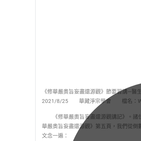
《修華嚴奧旨妄盡還源觀》節要習講
2021/8/25 華藏淨宗學會 檔名：WD12
《修華嚴奧旨妄盡還源觀講記》。諸位
華嚴奧旨妄盡還源觀》第五頁，我們從倒
文念一遍：