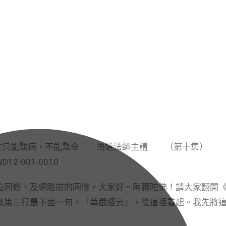
—醫生只能醫病，不能醫命 悟道法師主講 （第十集）
-001-0010
同修，及網路前的同修，大家好。阿彌陀佛！請大家翻開
數第三行最下面一句，「華嚴經云」，從這裡看起。我先將