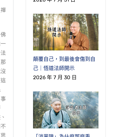
及禪
淨佛
括一
十法
顛覆自己，到最後會傷到自
，那
己｜悟道法師開示
就沒
2026 年 7 月 30 日
有這
先
，事
時
狹、
想不
可思
「消業障」為什麼那麼重