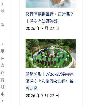
薩，
所以
修行時聽到聲音，正常嗎？
。一
｜淨空老法師答疑
跟性
2026 年 7 月 27 日
迴，
「眾
題在
深太
吃夠
活動剪影｜7/26–27淨宗導
。覺
師淨空老和尚圓寂四週年追
再隨
思活動
就跟
2026 年 7 月 27 日
源，