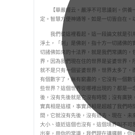
【華嚴經云。嚴淨不可思議剎。供養一
定。智慧方便神通等。如是一切皆自在。
我們從這裡看起。這一段論文就是引用
淨土，「剎」是佛剎，指十方一切諸佛的
切諸佛如來的十法界，就是我們常講的，
界，因為我們現在住的世界是娑婆世界，
就不是只有一個娑婆世界，世界太多了，
有個數字了，無有窮盡的，它沒有一個數
些世界？這個世界從哪裡出現的？都是一
後，沒有先後就是它沒有時間；沒有廣狹
實真相是這樣，事實真相是超越了我們時
間，它就沒有先後，沒有過去、現在、未
大小、遠近這個也沒有。這個境界叫不可
出來，用你的常識，我們現在講邏輯，你