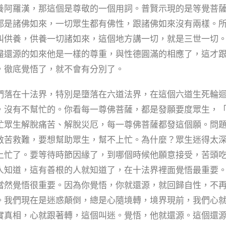
養阿羅漢，那這個是尊敬的一個用詞。普賢示現的是等覺菩
都是諸佛如來，一切眾生都有佛性，跟諸佛如來沒有兩樣。
叫供養，供養一切諸如來，這個地方講一切，就是三世一切
盡還源的如來他是一樣的尊重，與性德圓滿的相應了，這才
，徹底覺悟了，就不會有分別了。
落在十法界，特別是墮落在六道法界，在這個六道生死輪
，沒有不幫忙的。你看每一尊佛菩薩，都是發願要度眾生，
忙眾生解脫痛苦、解脫災厄，每一尊佛菩薩都發這個願。問
救苦救難，要想幫助眾生，幫不上忙。為什麼？眾生迷得太
上忙了。要等待時節因緣了，到哪個時候他願意接受，苦頭
人知道，這有善根的人就知道了，在十法界裡面覺悟最重要
當然覺悟很重要。因為你覺悟，你就還源，就回歸自性，不
。我們現在是迷惑顛倒，總是心隨境轉，境界現前，我們心
實真相，心就跟著轉，這個叫迷。覺悟，他就還源。這個還