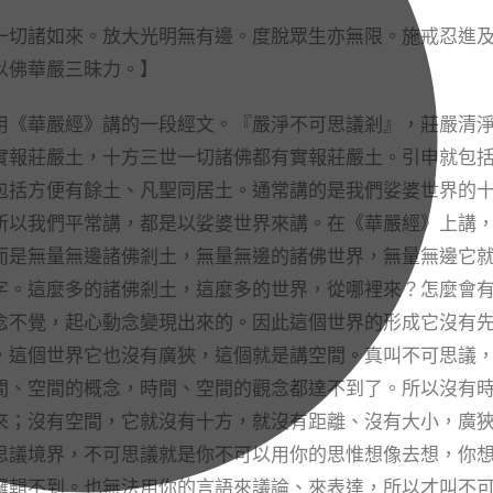
切諸如來。放大光明無有邊。度脫眾生亦無限。施戒忍進
以佛華嚴三昧力。】
《華嚴經》講的一段經文。『嚴淨不可思議剎』，莊嚴清
實報莊嚴土，十方三世一切諸佛都有實報莊嚴土。引申就包
包括方便有餘土、凡聖同居土。通常講的是我們娑婆世界的
所以我們平常講，都是以娑婆世界來講。在《華嚴經》上講
而是無量無邊諸佛剎土，無量無邊的諸佛世界，無量無邊它
字。這麼多的諸佛剎土，這麼多的世界，從哪裡來？怎麼會
念不覺，起心動念變現出來的。因此這個世界的形成它沒有
，這個世界它也沒有廣狹，這個就是講空間。真叫不可思議
間、空間的概念，時間、空間的觀念都達不到了。所以沒有
來；沒有空間，它就沒有十方，就沒有距離、沒有大小，廣
思議境界，不可思議就是你不可以用你的思惟想像去想，你
邏輯不到。也無法用你的言語來議論、來表達，所以才叫不