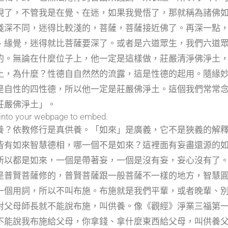
現了，不管我是在覺、在迷，如果我覺悟了，那就稱為諸佛
淺深不同，迷得比較淺的，菩薩，菩薩接近佛了。再深一點
、緣覺，迷得就比菩薩要深了。或者是六道眾生，我們六道
的。無論在什麼位子上，他一定是這樣做，莊嚴清淨佛淨土
土，為什麼？性德自自然然的流露，這是性德的起用。隨緣
是自性的四性德，所以他一定是莊嚴佛淨土。這個我們常常
莊嚴佛淨土」。
into your webpage to embed.
？依教修行是真供養。「如來」是廣義，它不是狹義的解
皆有如來智慧德相，哪一個不是如來？這裡面有妄盡還源的
所以都是如來，一個是帶著妄，一個是沒有妄，妄心沒有了
是普賢菩薩修的，普賢菩薩跟一般菩薩不一樣的地方，智慧
一個用詞，所以不叫布施。布施就是我們平輩，或者晚輩、
對父母師長就不能說布施，叫供養。像《觀經》淨業三福第
不能說我布施給父母，你拿錢、拿什麼東西給父母，叫供養