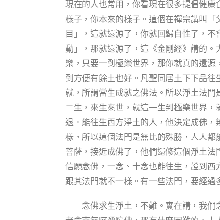
現在的人也常用，你看現在很多提倡健康
樣子，你本來的樣子。這個在禪宗講叫「
目」，這就還源了，你就回歸自性了，不
動」，那就還源了，這《金剛經》講的。
樂，只要一到極樂世界，那你就真的還源
到方便有餘土也好。凡聖同居土下下品往
就，所謂當生成就之佛法。所以淨土法門
二生，來生來世，就這一生到極樂世界，
退。能往生西方淨土的人，他決定成佛，
樣，所以這個法門是無比的殊勝，人人都
菩薩，接近成佛了，他們還修這個淨土法
信願念佛，一念、十念也能往生，證到西
跟其法門就不一樣。有一些法門，要經過
念佛求生淨土，不難。實在講，我們念