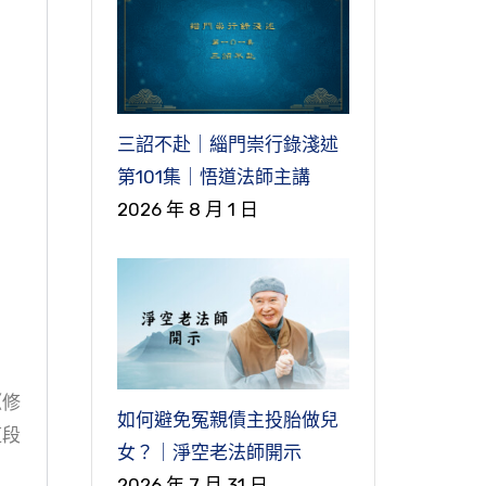
三詔不赴｜緇門崇行錄淺述
第101集｜悟道法師主講
2026 年 8 月 1 日
《修
如何避免冤親債主投胎做兒
這段
女？｜淨空老法師開示
2026 年 7 月 31 日