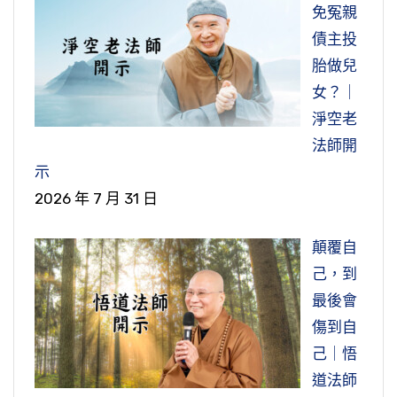
免冤親
債主投
胎做兒
女？｜
淨空老
法師開
示
2026 年 7 月 31 日
顛覆自
己，到
最後會
傷到自
己｜悟
道法師