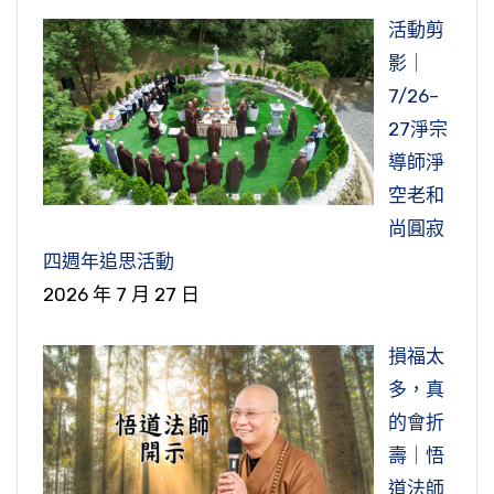
活動剪
影｜
7/26–
27淨宗
導師淨
空老和
尚圓寂
四週年追思活動
2026 年 7 月 27 日
損福太
多，真
的會折
壽｜悟
道法師