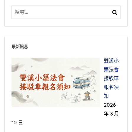
最新訊息
雙溪小
築法會
接駁車
報名須
知
2026
年 3 月
10 日