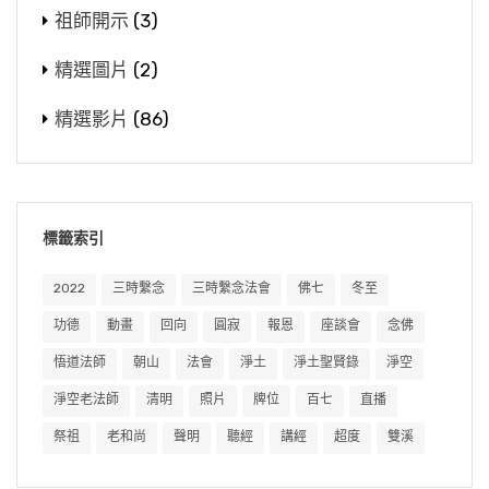
祖師開示
(3)
精選圖片
(2)
精選影片
(86)
標籤索引
2022
三時繫念
三時繫念法會
佛七
冬至
功德
動畫
回向
圓寂
報恩
座談會
念佛
悟道法師
朝山
法會
淨土
淨土聖賢錄
淨空
淨空老法師
清明
照片
牌位
百七
直播
祭祖
老和尚
聲明
聽經
講經
超度
雙溪