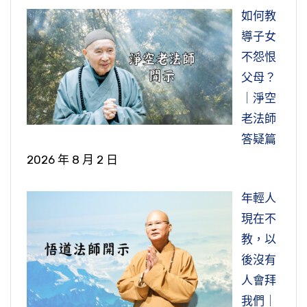
如何教
導子女
不怨恨
父母？
｜淨空
老法師
答疑篇
2026 年 8 月 2 日
年輕人
現在不
教，以
後沒有
人會拜
我們｜