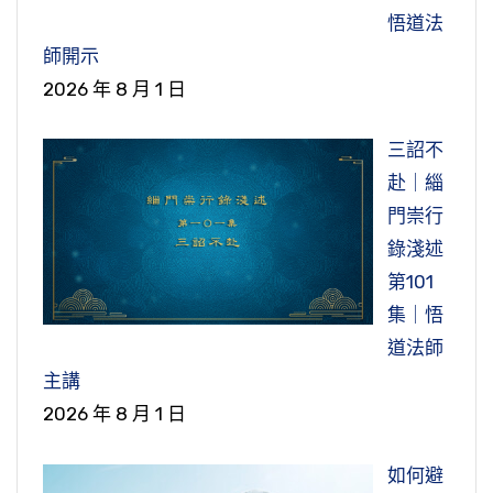
悟道法
師開示
2026 年 8 月 1 日
三詔不
赴｜緇
門崇行
錄淺述
第101
集｜悟
道法師
主講
2026 年 8 月 1 日
如何避