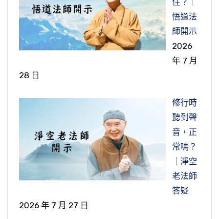
住？｜
悟道法
師開示
2026
年 7 月
28 日
修行時
聽到聲
音，正
常嗎？
｜淨空
老法師
答疑
2026 年 7 月 27 日