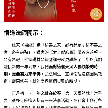
悟道法師開示：
儒家《易經》講「積善之家，必有餘慶；積不善之
家，必有餘殃」，道家的《太上感應篇》講善有善報、
惡有惡報，佛家講善惡報應講得就更詳細了。所以我們
迎接新的一年到來，我們
面對這個天災人禍頻繁的時
期，更要努力來學佛
，弘法利生，宣揚倫理道德因果教
育，斷惡修善，就能度過這個災難的時期。
正月初一，
一年之計在於春
，第一天當然就非常重
要。很多寺院這天都有一些法事活動，在社會上各行各
業，大家都會互相拜年，拜年是一個祝福。祝福這一年