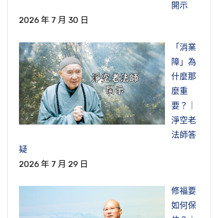
開示
2026 年 7 月 30 日
「消業
障」為
什麼那
麼重
要？｜
淨空老
法師答
疑
2026 年 7 月 29 日
修福要
如何保