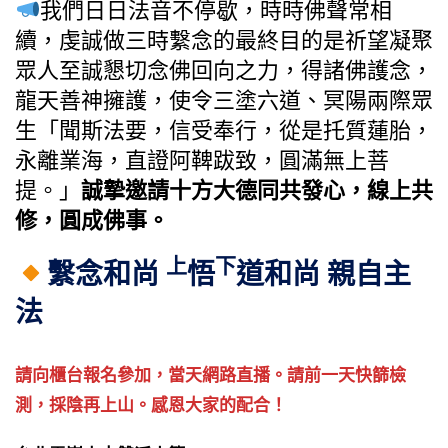
我們日日法音不停歇，時時佛聲常相
續，虔誠做三時繫念的最終目的是祈望凝聚
眾人至誠懇切念佛回向之力，得諸佛護念，
龍天善神擁護，使令三塗六道、冥陽兩際眾
生「聞斯法要，信受奉行，從是托質蓮胎，
永離業海，直證阿鞞跋致，圓滿無上菩
提。」
誠摯邀請十方大德同共發心，線上共
修，圓成佛事。
上
下
繫念和尚
悟
道和尚 親自主
法
請向櫃台報名參加，當天網路直播。請前一天快篩檢
測，採陰再上山。感恩大家的配合！