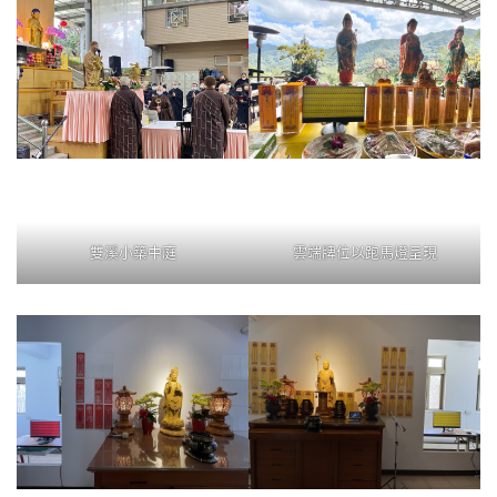
雙溪小築中庭
雲端牌位以跑馬燈呈現