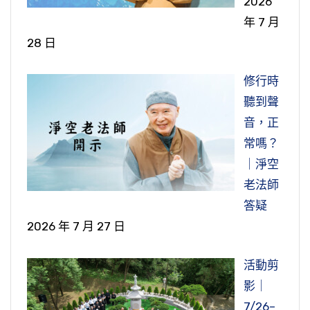
2026
年 7 月
28 日
修行時
聽到聲
音，正
常嗎？
｜淨空
老法師
答疑
2026 年 7 月 27 日
活動剪
影｜
7/26–