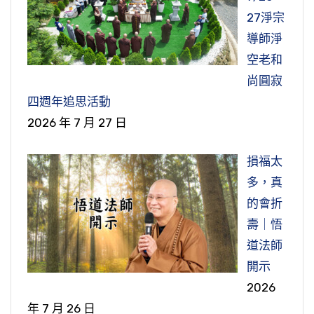
27淨宗
導師淨
空老和
尚圓寂
四週年追思活動
2026 年 7 月 27 日
損福太
多，真
的會折
壽｜悟
道法師
開示
2026
年 7 月 26 日