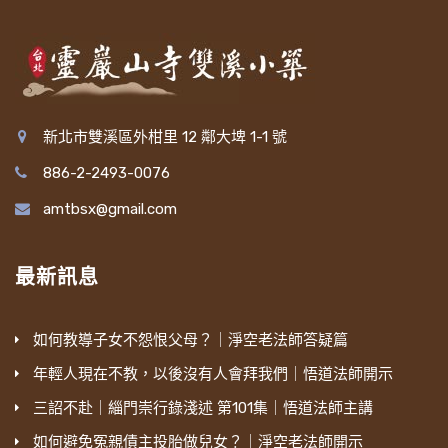
新北市雙溪區外柑里 12 鄰大埤 1-1 號
886-2-2493-0076
amtbsx@gmail.com
最新訊息
如何教導子女不怨恨父母？｜淨空老法師答疑篇
年輕人現在不教，以後沒有人會拜我們｜悟道法師開示
三詔不赴｜緇門崇行錄淺述 第101集｜悟道法師主講
如何避免冤親債主投胎做兒女？｜淨空老法師開示