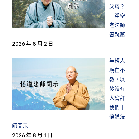
父母？
｜淨空
老法師
答疑篇
2026 年 8 月 2 日
年輕人
現在不
教，以
後沒有
人會拜
我們｜
悟道法
師開示
2026 年 8 月 1 日