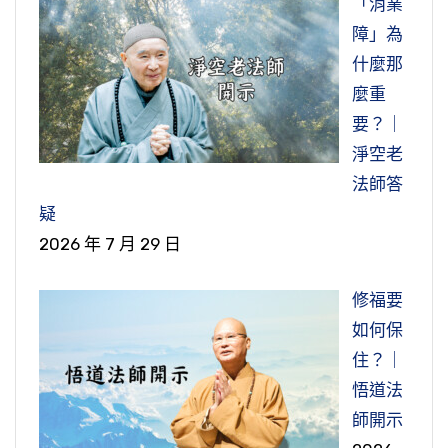
「消業
障」為
什麼那
麼重
要？｜
淨空老
法師答
疑
2026 年 7 月 29 日
修福要
如何保
住？｜
悟道法
師開示