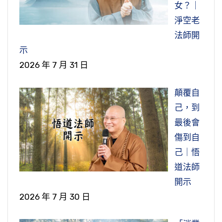
女？｜
淨空老
法師開
示
2026 年 7 月 31 日
顛覆自
己，到
最後會
傷到自
己｜悟
道法師
開示
2026 年 7 月 30 日