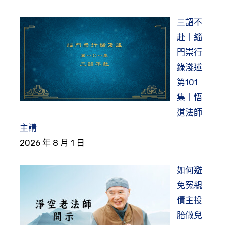
三詔不
赴｜緇
門崇行
錄淺述
第101
集｜悟
道法師
主講
2026 年 8 月 1 日
如何避
免冤親
債主投
胎做兒