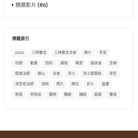
精選影片
(86)
標籤索引
2022
三時繫念
三時繫念法會
佛七
冬至
功德
動畫
回向
圓寂
報恩
座談會
念佛
悟道法師
朝山
法會
淨土
淨土聖賢錄
淨空
淨空老法師
清明
照片
牌位
百七
直播
祭祖
老和尚
聲明
聽經
講經
超度
雙溪