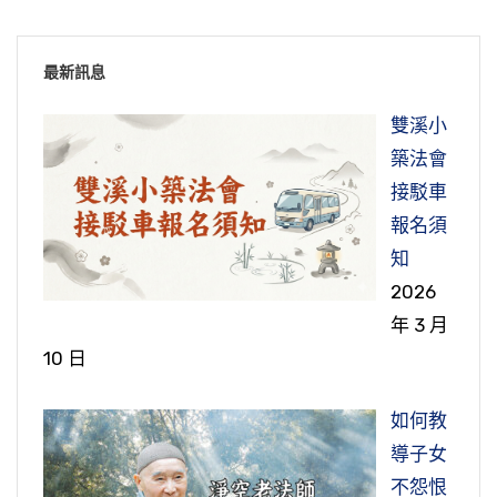
最新訊息
雙溪小
築法會
接駁車
報名須
知
2026
年 3 月
10 日
如何教
導子女
不怨恨