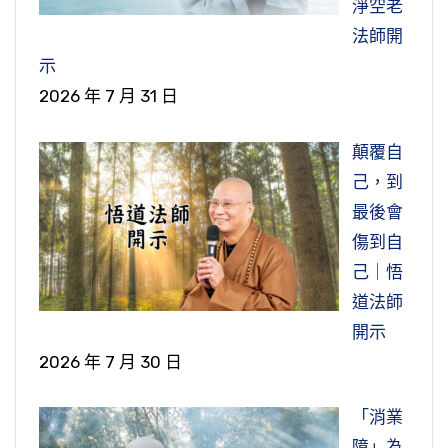
淨空老
法師開
示
2026 年 7 月 31 日
顛覆自
己，到
最後會
傷到自
己｜悟
道法師
開示
2026 年 7 月 30 日
「消業
障」為