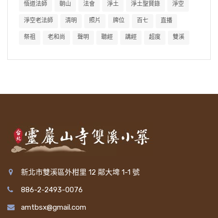
悟道法師
朝山
法會
淨土
淨土聖賢錄
淨空
淨空老法師
清明
照片
牌位
百七
直播
祭祖
老和尚
聲明
聽經
講經
超度
雙溪
新北市雙溪區外柑里 12 鄰大埤 1-1 號
886-2-2493-0076
amtbsx@gmail.com