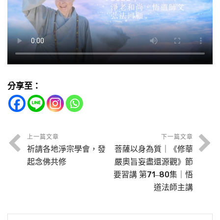
分享至：
上一篇文章
下一篇文章
祈請各地淨宗學會，發
菩薩以身為質｜《修華
起念佛共修
嚴奧旨妄盡還源觀》節
要習講 第71‒80集｜悟
道法師主講