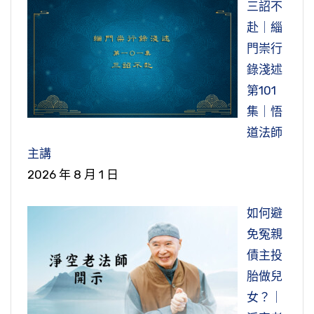
三詔不
赴｜緇
門崇行
錄淺述
第101
集｜悟
道法師
主講
2026 年 8 月 1 日
如何避
免冤親
債主投
胎做兒
女？｜