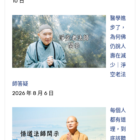
10 日
醫學進
步了，
為何佛
仍說人
壽在減
少｜淨
空老法
師答疑
2026 年 8 月 6 日
每個人
都有道
理，到
底該聽