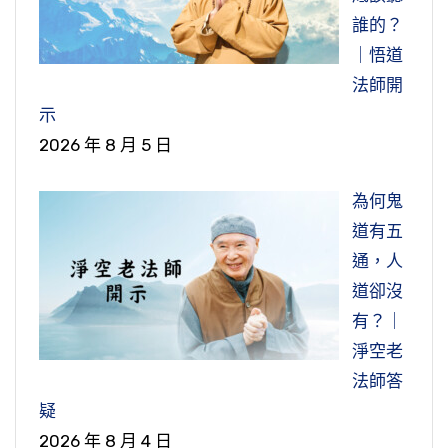
誰的？
｜悟道
法師開
示
2026 年 8 月 5 日
為何鬼
道有五
通，人
道卻沒
有？｜
淨空老
法師答
疑
2026 年 8 月 4 日