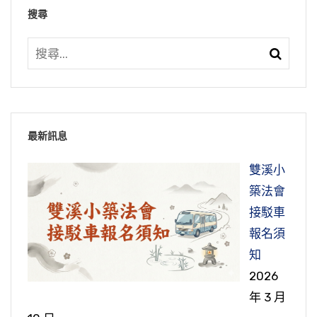
搜尋
最新訊息
雙溪小
築法會
接駁車
報名須
知
2026
年 3 月