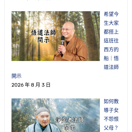
希望今
生大家
都搭上
這班往
西方的
船｜悟
道法師
開示
2026 年 8 月 3 日
如何教
導子女
不怨恨
父母？