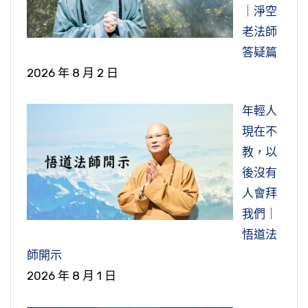
｜淨空
老法師
答疑篇
2026 年 8 月 2 日
年輕人
現在不
教，以
後沒有
人會拜
我們｜
悟道法
師開示
2026 年 8 月 1 日