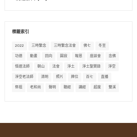
標籤索引
2022
三時繫念
三時繫念法會
佛七
冬至
功德
動畫
回向
圓寂
報恩
座談會
念佛
悟道法師
朝山
法會
淨土
淨土聖賢錄
淨空
淨空老法師
清明
照片
牌位
百七
直播
祭祖
老和尚
聲明
聽經
講經
超度
雙溪