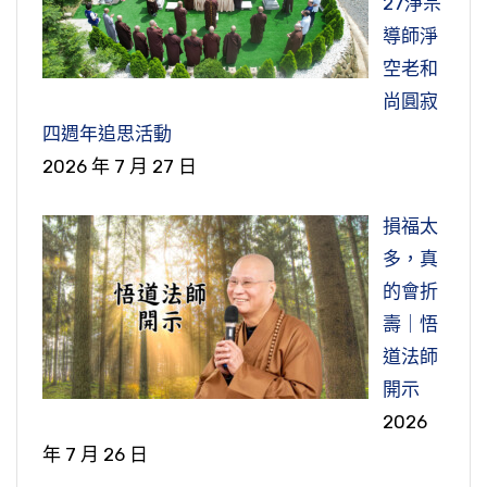
27淨宗
導師淨
空老和
尚圓寂
四週年追思活動
2026 年 7 月 27 日
損福太
多，真
的會折
壽｜悟
道法師
開示
2026
年 7 月 26 日