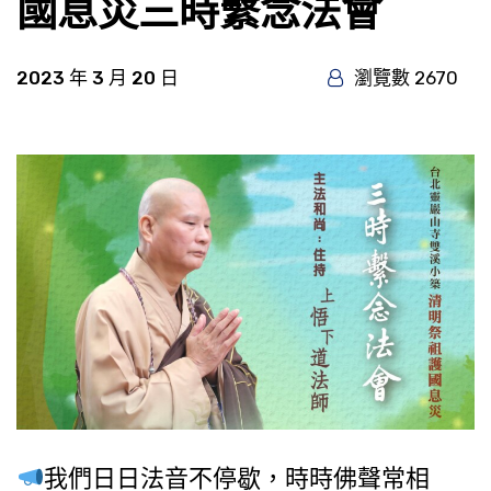
國息災三時繫念法會
2023 年 3 月 20 日
瀏覽數 2670
我們日日法音不停歇，時時佛聲常相