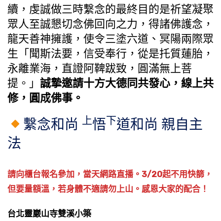
續，虔誠做三時繫念的最終目的是祈望凝聚
眾人至誠懇切念佛回向之力，得諸佛護念，
龍天善神擁護，使令三塗六道、冥陽兩際眾
生「聞斯法要，信受奉行，從是托質蓮胎，
永離業海，直證阿鞞跋致，圓滿無上菩
提。」
誠摯邀請十方大德同共發心，線上共
修，圓成佛事。
上
下
繫念和尚
悟
道和尚 親自主
法
請向櫃台報名參加，當天網路直播。3/20起不用快篩，
但要量額溫，若身體不適請勿上山。感恩大家的配合！
台北靈巖山寺雙溪小築