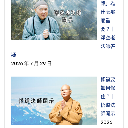
障」為
什麼那
麼重
要？｜
淨空老
法師答
疑
2026 年 7 月 29 日
修福要
如何保
住？｜
悟道法
師開示
2026