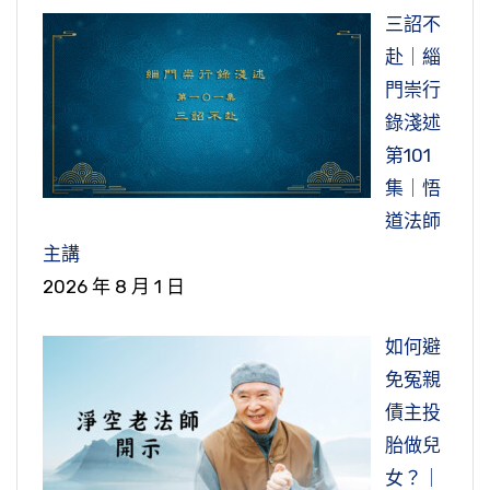
三詔不
赴｜緇
門崇行
錄淺述
第101
集｜悟
道法師
主講
2026 年 8 月 1 日
如何避
免冤親
債主投
胎做兒
女？｜