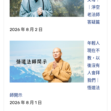
｜淨空
老法師
答疑篇
2026 年 8 月 2 日
年輕人
現在不
教，以
後沒有
人會拜
我們｜
悟道法
師開示
2026 年 8 月 1 日