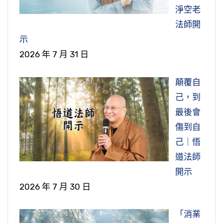
淨空老
法師開
示
2026 年 7 月 31 日
顛覆自
己，到
最後會
傷到自
己｜悟
道法師
開示
2026 年 7 月 30 日
「消業