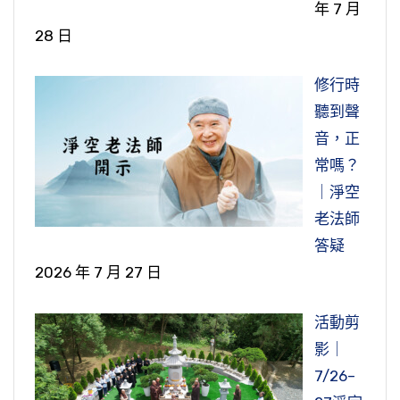
年 7 月
28 日
修行時
聽到聲
音，正
常嗎？
｜淨空
老法師
答疑
2026 年 7 月 27 日
活動剪
影｜
7/26–