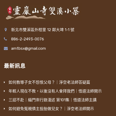
新北市雙溪區外柑里 12 鄰大埤 1-1 號
886-2-2493-0076
amtbsx@gmail.com
最新訊息
如何教導子女不怨恨父母？｜淨空老法師答疑篇
年輕人現在不教，以後沒有人會拜我們｜悟道法師開示
三詔不赴｜緇門崇行錄淺述 第101集｜悟道法師主講
如何避免冤親債主投胎做兒女？｜淨空老法師開示