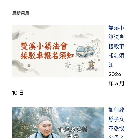
最新訊息
雙溪小
築法會
接駁車
報名須
知
2026
年 3 月
10 日
如何教
導子女
不怨恨
父母？