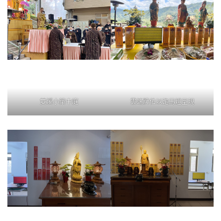
雙溪小築中庭
雲端牌位以跑馬燈呈現