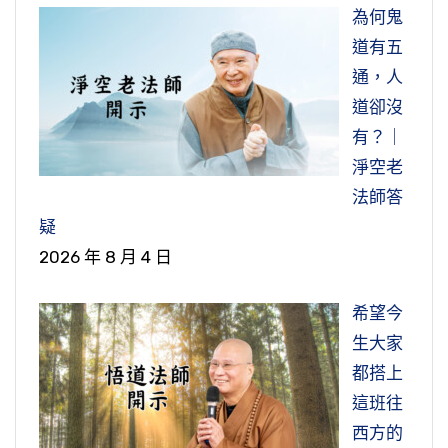
為何鬼
道有五
通，人
道卻沒
有？｜
淨空老
法師答
疑
2026 年 8 月 4 日
希望今
生大家
都搭上
這班往
西方的