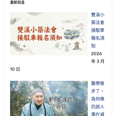
最新訊息
雙溪小
築法會
接駁車
報名須
知
2026
年 3 月
10 日
醫學進
步了，
為何佛
仍說人
壽在減