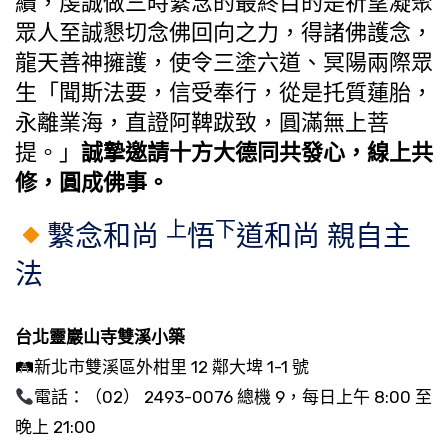
續，虔誠做三時繫念的最終目的是祈望凝聚
眾人至誠懇切念佛回向之力，得諸佛護念，
龍天善神擁護，使令三塗六道、冥陽兩際眾
生「聞斯法要，信受奉行，從是托質蓮胎，
永離業海，直證阿鞞跋致，圓滿無上菩
提。」
誠摯邀請十方大德同共發心，線上共
修，圓成佛事。
上
下
繫念和尚
悟
道和尚 親自主
法
台北靈巖山寺雙溪小築
🛤新北市雙溪區外柑里 12 鄰大埤 1-1 號
電話：（02） 2493-0076 總機 9，每日上午 8:00 至
晚上 21:00