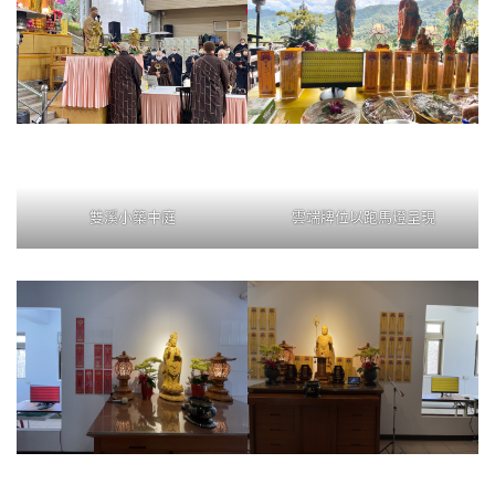
雙溪小築中庭
雲端牌位以跑馬燈呈現