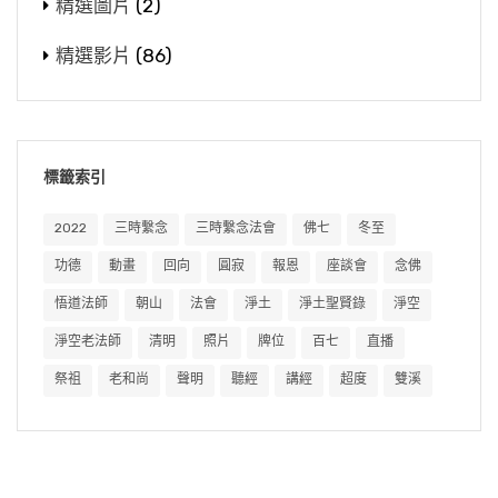
精選圖片
(2)
精選影片
(86)
標籤索引
2022
三時繫念
三時繫念法會
佛七
冬至
功德
動畫
回向
圓寂
報恩
座談會
念佛
悟道法師
朝山
法會
淨土
淨土聖賢錄
淨空
淨空老法師
清明
照片
牌位
百七
直播
祭祖
老和尚
聲明
聽經
講經
超度
雙溪