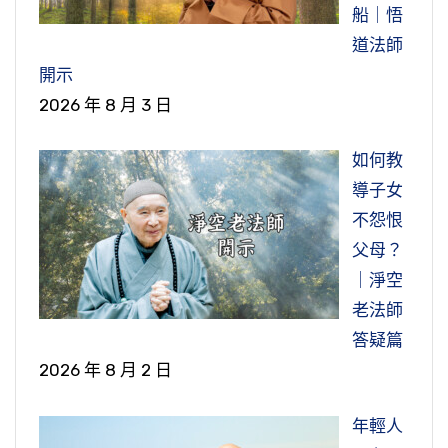
船｜悟
道法師
開示
2026 年 8 月 3 日
如何教
導子女
不怨恨
父母？
｜淨空
老法師
答疑篇
2026 年 8 月 2 日
年輕人