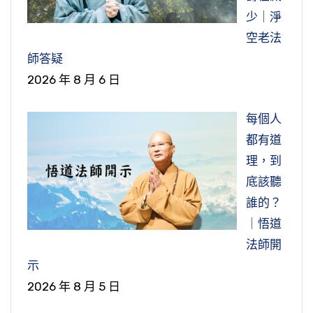
少｜淨
空老法
師答疑
2026 年 8 月 6 日
每個人
都有道
理，到
底該聽
誰的？
｜悟道
法師開
示
2026 年 8 月 5 日