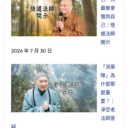
最後會
傷到自
己｜悟
道法師
開示
2026 年 7 月 30 日
「消業
障」為
什麼那
麼重
要？｜
淨空老
法師答
疑