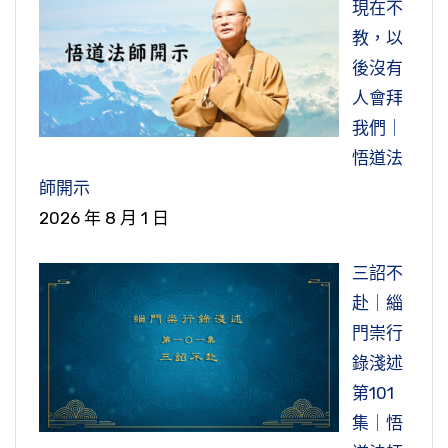
現在不
教，以
後沒有
人會拜
我們｜
悟道法
師開示
2026 年 8 月 1 日
三詔不
赴｜緇
門崇行
錄淺述
第101
集｜悟