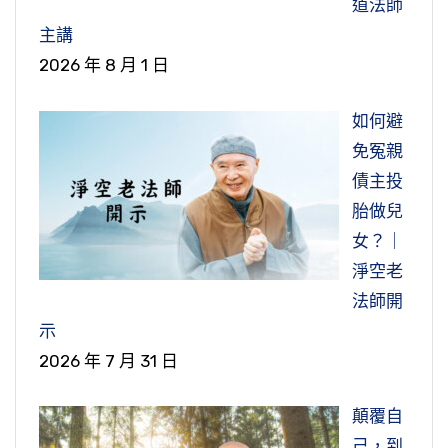
道法師
主講
2026 年 8 月 1 日
如何避
免冤親
債主投
胎做兒
女？｜
淨空老
法師開
示
2026 年 7 月 31 日
顛覆自
己，到